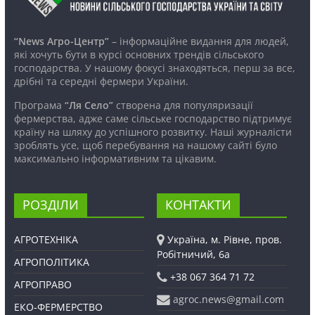
“News Агро-Центр”
– інформаційне видання для людей,
які хочуть бути в курсі основних трендів сільського
господарства. У нашому фокусі знаходяться, перш за все,
дрібні та середні фермери України.
Програма
“Ля Село”
створена для популяризації
фермерства, адже саме сільське господарство підтримує
країну на шляху до успішного розвитку. Наші журналісти
зроблять усе, щоб перебування на нашому сайті було
максимально інформативним та цікавим.
РОЗДІЛИ
КОНТАКТИ
АГРОТЕХНІКА
Україна, м. Рівне, пров.
Робітничий, 6а
АГРОПОЛІТИКА
+38 067 364 71 72
АГРОПРАВО
agroc.news@gmail.com
ЕКО-ФЕРМЕРСТВО