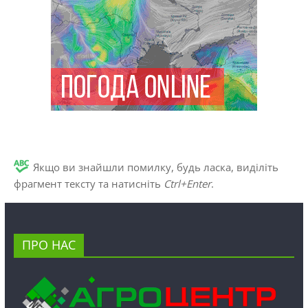
Якщо ви знайшли помилку, будь ласка, виділіть
фрагмент тексту та натисніть
Ctrl+Enter
.
ПРО НАС