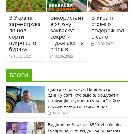
В Україні
Використайт
В Україні
зареєструва
е хлібну
стрімко
ли нові
закваску:
подорожчал
сорти
секрети
о сало
цукрового
підживлення
13.02.2022
буряка
огірків
10.05.2021
02.06.2023
БЛОГИ
Дмитро Соломчук: Наші аграрії
єдині у світі, хто вміє вирощувати
продукцію в умовах сучасної війни
й може навчити цього інших
13.02.2026
Виділивши близько $500 мільйонів,
Говард Баффет надалі залишається