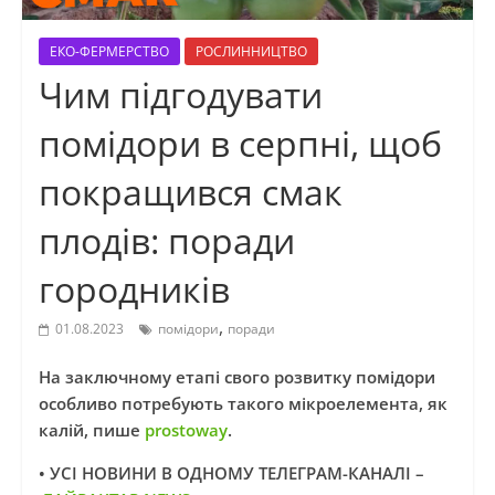
ЕКО-ФЕРМЕРСТВО
РОСЛИННИЦТВО
Чим підгодувати
помідори в серпні, щоб
покращився смак
плодів: поради
городників
,
01.08.2023
помідори
поради
На заключному етапі свого розвитку помідори
особливо потребують такого мікроелемента, як
калій, пише
prostoway
.
• УСІ НОВИНИ В ОДНОМУ ТЕЛЕГРАМ-КАНАЛІ –