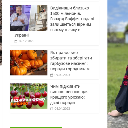
Виділивши близько
$500 мільйонів,
Говард Баффет надалі
залишається вірним
своєму шляху в
Україні
09.12.2023
Як правильно
збирати та зберігати
гарбузове насіння:
поради городникам
09.09.2023
Чим підживити
вишню весною для
кращого урожаю:
дієві поради
04.04.2023