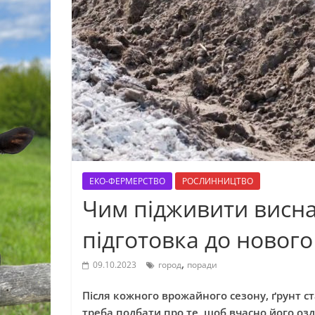
ЕКО-ФЕРМЕРСТВО
РОСЛИННИЦТВО
Чим підживити висна
підготовка до нового
,
09.10.2023
город
поради
Після кожного врожайного сезону, ґрунт с
треба подбати про те, щоб вчасно його озд