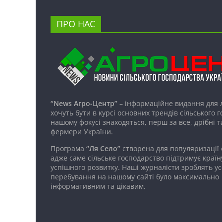
ПРО НАС
“News Агро-Центр”
– інформаційне видання для 
хочуть бути в курсі основних трендів сільського 
нашому фокусі знаходяться, перш за все, дрібні т
фермери України.
Програма
“Ля Село”
створена для популяризації
адже саме сільське господарство підтримує країн
успішного розвитку. Наші журналісти зроблять ус
перебування на нашому сайті було максимально
інформативним та цікавим.