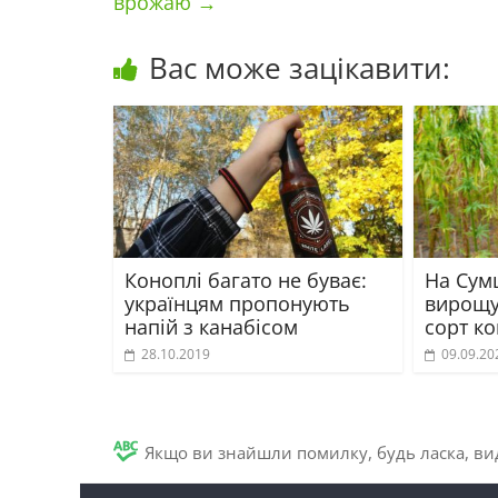
врожаю
→
Вас може зацікавити:
Коноплі багато не буває:
На Сум
українцям пропонують
вирощу
напій з канабісом
сорт ко
28.10.2019
09.09.20
Якщо ви знайшли помилку, будь ласка, вид