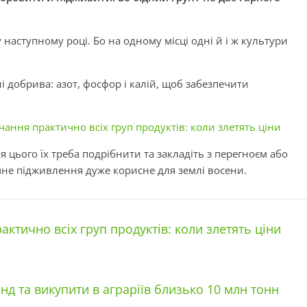
 наступному році. Бо на одному місці одні й і ж культури
 добрива: азот, фосфор і калій, щоб забезпечити
чання практично всіх груп продуктів: коли злетять ціни
 цього їх треба подрібнити та закладіть з перегноєм або
чне підживлення дуже корисне для землі восени.
ктично всіх груп продуктів: коли злетять ціни
д та викупити в аграріїв близько 10 млн тонн