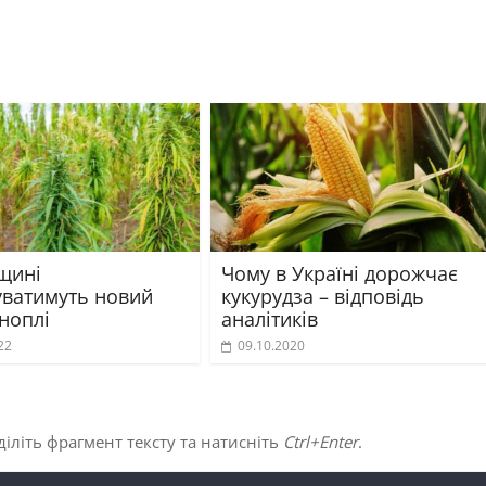
щині
Чому в Україні дорожчає
ватимуть новий
кукурудза – відповідь
ноплі
аналітиків
22
09.10.2020
іліть фрагмент тексту та натисніть
Ctrl+Enter
.