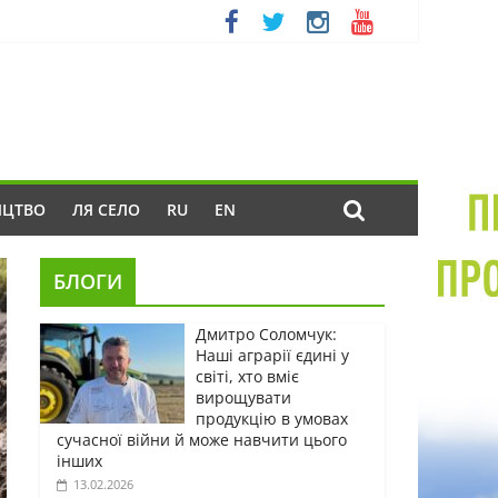
ИЦТВО
ЛЯ СЕЛО
RU
EN
БЛОГИ
Дмитро Соломчук:
Наші аграрії єдині у
світі, хто вміє
вирощувати
продукцію в умовах
сучасної війни й може навчити цього
інших
13.02.2026