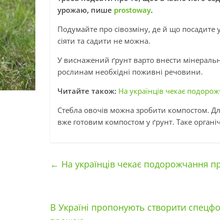
урожаю, пише
prostoway
.
Подумайте про сівозміну, де й що посадите у
сіяти та садити не можна.
У виснажений ґрунт варто внести мінеральні
рослинам необхідні поживні речовини.
Читайте також:
На українців чекає подорож
Стебла овочів можна зробити компостом. Для
вже готовим компостом у ґрунт. Таке органі
←
На українців чекає подорожчання пра
В Україні пропонують створити спецфон