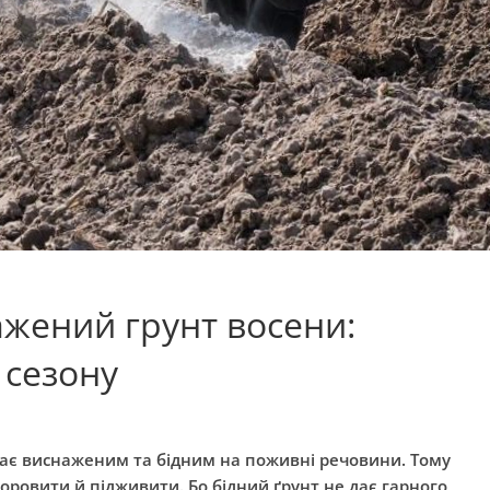
жений грунт восени:
 сезону
тає виснаженим та бідним на поживні речовини. Тому
оровити й підживити. Бо бідний ґрунт не дає гарного