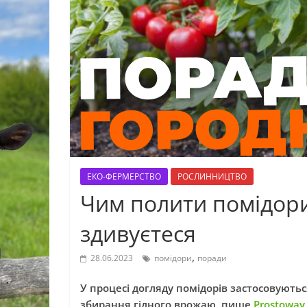
ЕКО-ФЕРМЕРСТВО
РОСЛИННИЦТВО
Чим полити помідор
здивуєтеся
,
28.06.2023
помідори
поради
У процесі догляду помідорів застосовують
збирання гідного врожаю, пише
Prostoway