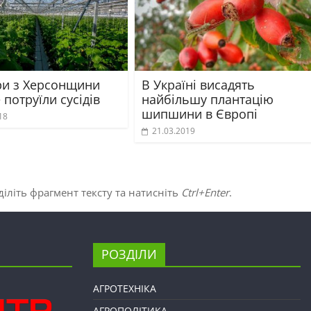
и з Херсонщини
В Україні висадять
 потруїли сусідів
найбільшу плантацію
шипшини в Європі
18
21.03.2019
іліть фрагмент тексту та натисніть
Ctrl+Enter
.
РОЗДІЛИ
АГРОТЕХНІКА
АГРОПОЛІТИКА