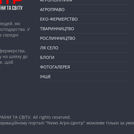
АГРОПРАВО
ЕКО-ФЕРМЕРСТВО
людей, які
ТВАРИННИЦТВО
господарства. У
а середні
РОСЛИННИЦТВО
ЛЯ СЕЛО
 фермерства,
у на шляху до
БЛОГИ
е, щоб
ФОТОГАЛЕРЕЯ
ІНШЕ
АЇНИ ТА СВІТУ
. All rights reserved.
формаційному порталі "News Агро-Центр" можливе тільки за ум