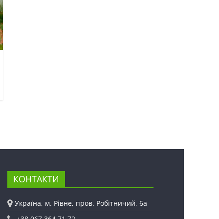
КОНТАКТИ
Україна, м. Рівне, пров. Робітничий, 6а
+38 067 364 71 72