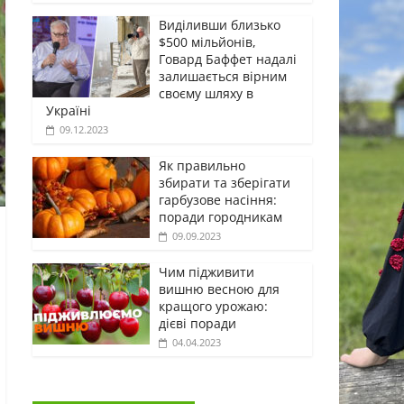
Виділивши близько
$500 мільйонів,
Говард Баффет надалі
залишається вірним
своєму шляху в
Україні
09.12.2023
Як правильно
збирати та зберігати
гарбузове насіння:
поради городникам
09.09.2023
Чим підживити
вишню весною для
кращого урожаю:
дієві поради
04.04.2023