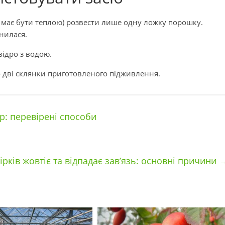
а має бути теплою) розвести лише одну ложку порошку.
нилася.
відро з водою.
о дві склянки приготовленого підживлення.
: перевірені способи
ірків жовтіє та відпадає зав’язь: основні причини