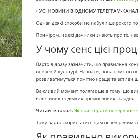
• УСІ НОВИНИ В ОДНОМУ ТЕЛЕГРАМ-КАНАЛ
Однак деякі способи не набули широкого по
Приміром, не всі дачники знають про те, н
У чому сенс цієї про
Варто відразу зазначити, що правильна кон
овочевій культурі. Навпаки, вона помітно п
розвиватимуться помітно краще та активніш
Важливий момент полягає ще в тому, що ви
ефективність деяких промислових складів.
Читайте також:
Як прискорити почервонінн
Тому варто скористатися цим перевіреним с
Як правильно викори