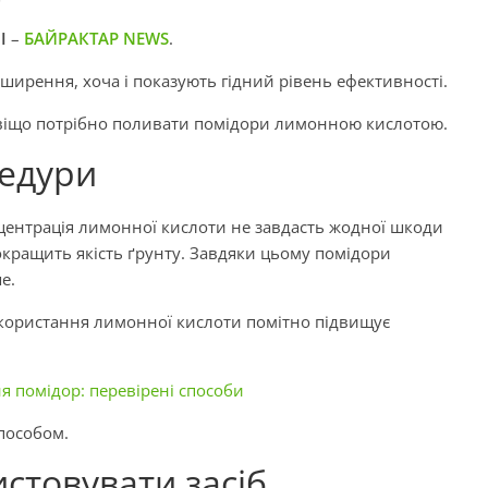
І
–
БАЙРАКТАР NEWS
.
ширення, хоча і показують гідний рівень ефективності.
авіщо потрібно поливати помідори лимонною кислотою.
цедури
центрація лимонної кислоти не завдасть жодної шкоди
окращить якість ґрунту. Завдяки цьому помідори
е.
користання лимонної кислоти помітно підвищує
я помідор: перевірені способи
пособом.
стовувати засіб