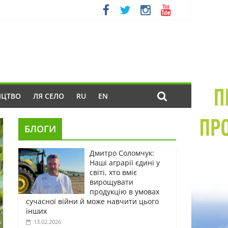
ИЦТВО
ЛЯ СЕЛО
RU
EN
БЛОГИ
Дмитро Соломчук:
Наші аграрії єдині у
світі, хто вміє
вирощувати
продукцію в умовах
сучасної війни й може навчити цього
інших
13.02.2026