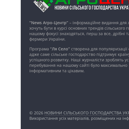
“News Агро-Центр”
– інформаційне видання для 
хочуть бути в курсі основних трендів сільського 
нашому фокусі знаходяться, перш за все, дрібні т
фермери України.
Програма
“Ля Село”
створена для популяризації
адже саме сільське господарство підтримує країн
успішного розвитку. Наші журналісти зроблять ус
перебування на нашому сайті було максимально
інформативним та цікавим.
© 2026
НОВИНИ СІЛЬСЬКОГО ГОСПОДАРСТВА УКР
Використання усіх матеріалів, розміщених на ін