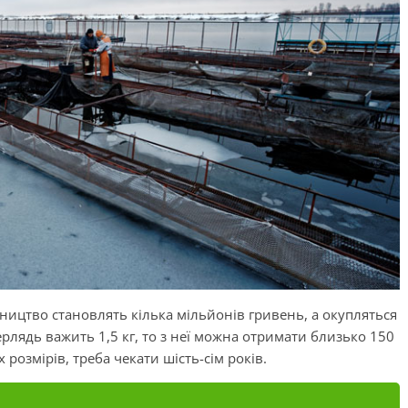
бництво становлять кілька мільйонів гривень, а окупляться
ерлядь
важить 1,5 кг, то з неї можна отримати близько 150
розмірів, треба чекати шість-сім років.