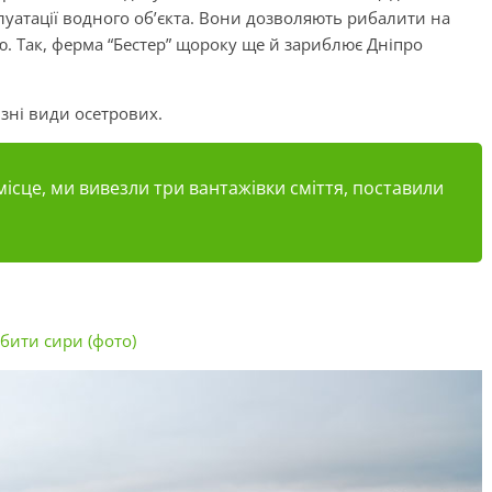
уатації водного об’єкта. Вони дозволяють рибалити на
. Так, ферма “Бестер” щороку ще й зариблює Дніпро
зні види осетрових.
 місце, ми вивезли три вантажівки сміття, поставили
обити сири (фото)