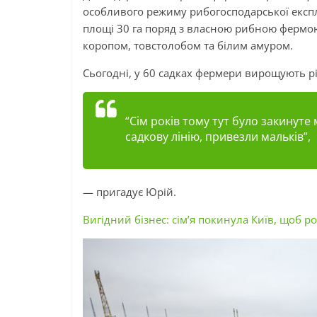
особливого режиму рибогосподарської експл
площі 30 га поряд з власною рибною фермою
коропом, товстолобом та білим амуром.
Сьогодні, у 60 садках фермери вирощують рі
“Сім років тому тут було закинуте
садкову лінію, привезли мальків”,
— пригадує Юрій.
Вигідний бізнес: сім’я покинула Київ, щоб р