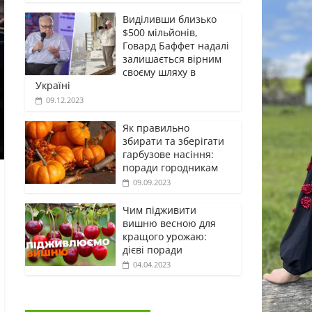
Виділивши близько
$500 мільйонів,
Говард Баффет надалі
залишається вірним
своєму шляху в
Україні
09.12.2023
Як правильно
збирати та зберігати
гарбузове насіння:
поради городникам
09.09.2023
Чим підживити
вишню весною для
кращого урожаю:
дієві поради
04.04.2023