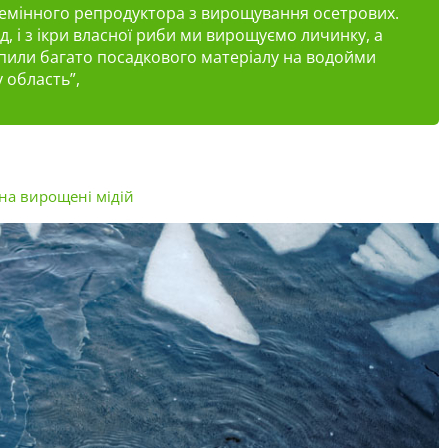
лемінного репродуктора з вирощування осетрових.
д, і з ікри власної риби ми вирощуємо личинку, а
купили багато посадкового матеріалу на водойми
 область”,
 на вирощені мідій