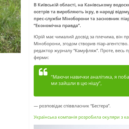
В Київській області, на Канівському водо
осетрів та виробляють ікру, в народі відо
прес-служби Міноборони та засновник піа
“Економічна правда”.
Юрій має чималий досвід за плечима, він п
Міноборони, згодом створив піар-агентство.
редактор журналу “Камуфляж”. Проте, весь
ферми:
“Маючи навички аналітика, я поба
ми зайшли в цю нішу”,
— розповідає співвласник “Бестера”.
Українська компанія розробила окуляри з ка