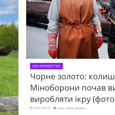
ЕКО-ФЕРМЕРСТВО
Чорне золото: колиш
Міноборони почав ви
виробляти ікру (фото
,
,
29.01.2019
ікра
риба
ферма