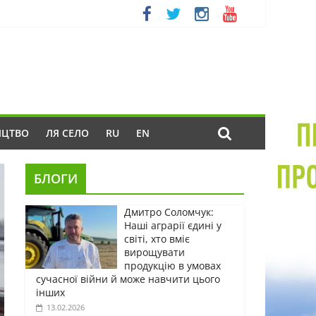
ИЦТВО
ЛЯ СЕЛО
RU
EN
БЛОГИ
Дмитро Соломчук:
Наші аграрії єдині у
світі, хто вміє
вирощувати
продукцію в умовах
сучасної війни й може навчити цього
інших
13.02.2026