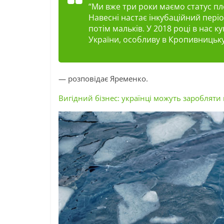
“Ми вже три роки маємо статус п
Навесні настає інкубаційний періо
потім мальків. У 2018 році в нас 
України, особливу в Кропивницьку
— розповідає Яременко.
Вигідний бізнес: українці можуть заробляти