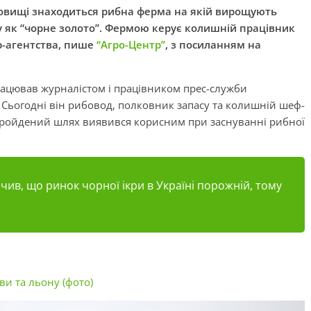
сховищі знаходиться рибна ферма на якій вирощують
му як “чорне золото”. Фермою керує колишній працівник
р-агентства, пише
“Агро-Центр”
, з посиланням на
рацював журналістом і працівником прес-служби
 Сьогодні він рибовод, полковник запасу та колишній шеф-
 пройдений шлях виявився корисним при заснуванні рибної
чив, що ринок чорної ікри в Україні порожній, тому
ви та льону (фото)