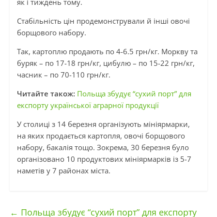
як і тиждень тому.
Стабільність цін продемонстрували й інші овочі
борщового набору.
Так, картоплю продають по 4-6.5 грн/кг. Моркву та
буряк – по 17-18 грн/кг, цибулю – по 15-22 грн/кг,
часник – по 70-110 грн/кг.
Читайте також:
Польща збудує “сухий порт” для
експорту української аграрної продукції
У столиці з 14 березня організують мініярмарки,
на яких продається картопля, овочі борщового
набору, бакалія тощо. Зокрема, 30 березня було
організовано 10 продуктових мініярмарків із 5-7
наметів у 7 районах міста.
←
Польща збудує “сухий порт” для експорту