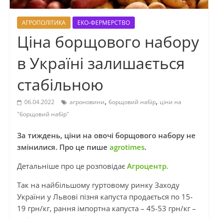
АГРОПОЛІТИКА
ЕКО-ФЕРМЕРСТВО
Ціна борщового набору
в Україні залишається
стабільною
,
,
06.04.2022
агроновини
борщовий набір
ціни на
"борщовий набір"
За тиждень, ціни на овочі борщового набору не
змінилися. Про це пише
agrotimes
.
Детальніше про це розповідає
Агроцентр.
Так на найбільшому гуртовому ринку Заходу
України у Львові пізня капуста продається по 15-
19 грн/кг, рання імпортна капуста – 45-53 грн/кг –