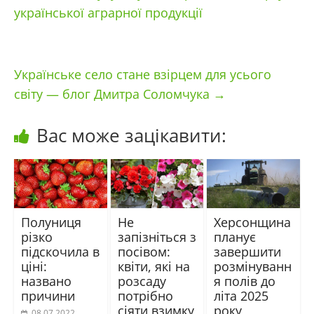
української аграрної продукції
Українське село стане взірцем для усього
світу — блог Дмитра Соломчука
→
Вас може зацікавити:
Полуниця
Не
Херсонщина
різко
запізніться з
планує
підскочила в
посівом:
завершити
ціні:
квіти, які на
розмінуванн
названо
розсаду
я полів до
причини
потрібно
літа 2025
сіяти взимку
року
08.07.2022