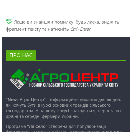
Якщо ви знайшли помилку, будь ласка, виділіть
фрагмент тексту та натисніть
Ctrl+Enter
.
ПРО НАС
“News Агро-Центр”
– інформаційне видання для людей,
які хочуть бути в курсі основних трендів сільського
господарства. У нашому фокусі знаходяться, перш за все,
дрібні та середні фермери України.
Програма
“Ля Село”
створена для популяризації
фермерства, адже саме сільське господарство підтримує