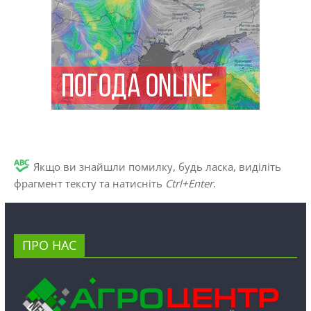
Якщо ви знайшли помилку, будь ласка, виділіть
фрагмент тексту та натисніть
Ctrl+Enter
.
ПРО НАС