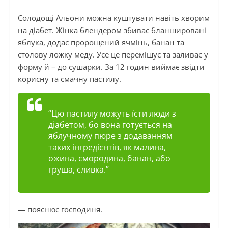
Солодощі Альони можна куштувати навіть хворим
на діабет. Жінка блендером збиває
бланшировані
яблука, додає пророщений ячмінь, банан та
столову ложку меду. Усе це перемішує та заливає у
форму й – до сушарки. За 12 годин виймає звідти
корисну та смачну пастилу.
“Цю пастилу можуть їсти люди з
діабетом, бо вона готується на
яблучному пюре з додаванням
таких інгредієнтів, як малина,
ожина, смородина, банан, або
груша, сливка.”
— пояснює господиня.