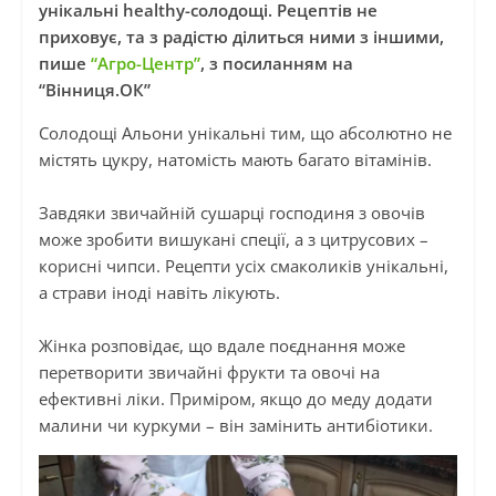
унікальні healthy-солодощі. Рецептів не
приховує, та з радістю ділиться ними з іншими,
пише
“Агро-Центр”
, з посиланням на
“Вінниця.ОК”
Солодощі Альони унікальні тим, що абсолютно не
містять цукру, натомість мають багато вітамінів.
Завдяки звичайній сушарці господиня з овочів
може зробити вишукані спеції, а з цитрусових –
корисні чипси. Рецепти усіх смаколиків унікальні,
а страви іноді навіть лікують.
Жінка розповідає, що вдале поєднання може
перетворити звичайні фрукти та овочі на
ефективні ліки. Приміром, якщо до меду додати
малини чи куркуми – він замінить антибіотики.