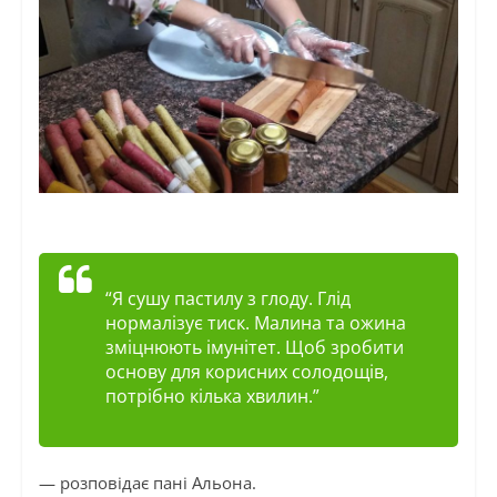
“Я сушу пастилу з глоду. Глід
нормалізує тиск. Малина та ожина
зміцнюють імунітет. Щоб зробити
основу для корисних солодощів,
потрібно кілька хвилин.”
— розповідає пані Альона.