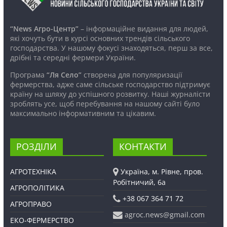
“News Агро-Центр”
– інформаційне видання для людей,
які хочуть бути в курсі основних трендів сільського
господарства. У нашому фокусі знаходяться, перш за все,
дрібні та середні фермери України.
Програма
“Ля Село”
створена для популяризації
фермерства, адже саме сільське господарство підтримує
країну на шляху до успішного розвитку. Наші журналісти
зроблять усе, щоб перебування на нашому сайті було
максимально інформативним та цікавим.
РОЗДІЛИ
КОНТАКТИ
АГРОТЕХНІКА
Україна, м. Рівне, пров.
Робітничий, 6а
АГРОПОЛІТИКА
+38 067 364 71 72
АГРОПРАВО
agroc.news@gmail.com
ЕКО-ФЕРМЕРСТВО