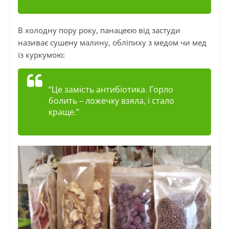
В холодну пору року, панацеєю від застуди
називає сушену малину, обліпиху з медом чи мед
із куркумою:
“Це замість антибіотика. Горло
болить – ложечку взяла, і стало
краще.”