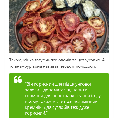
Також, жінка готує чипси овочів та цитрусових. А
топінамбур вона називає плодом молодості:
“Він корисний для підшлункової
залози – допомагає відновити
гормони для перетравлювання їжі, у
ньому також міститься незамінний
кремній. Для суглобів теж дуже
корисний.”