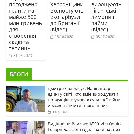
погоджено
Херсонщини
вирощують
гранти на
експортують
гігантські
майже 500
екогарбузи
лимони і
млн гривень
до Британії
лайми
для
(відео)
(відео)
створення
18.10.2020
03.12.2020
садів та
теплиць
31.03.2023
БЛОГИ
Дмитро Соломчук: Наші аграрії
єдині у світі, хто вміє вирощувати
продукцію в умовах сучасної війни
й може навчити цього інших
13.02.2026
Виділивши близько $500 мільйонів,
Говард Баффет надалі залишається