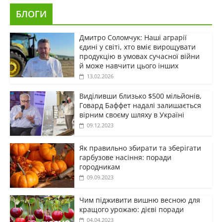
БЛОГИ
Дмитро Соломчук: Наші аграрії
єдині у світі, хто вміє вирощувати
продукцію в умовах сучасної війни
й може навчити цього інших
13.02.2026
Виділивши близько $500 мільйонів,
Говард Баффет надалі залишається
вірним своєму шляху в Україні
09.12.2023
Як правильно збирати та зберігати
гарбузове насіння: поради
городникам
09.09.2023
Чим підживити вишню весною для
кращого урожаю: дієві поради
04.04.2023