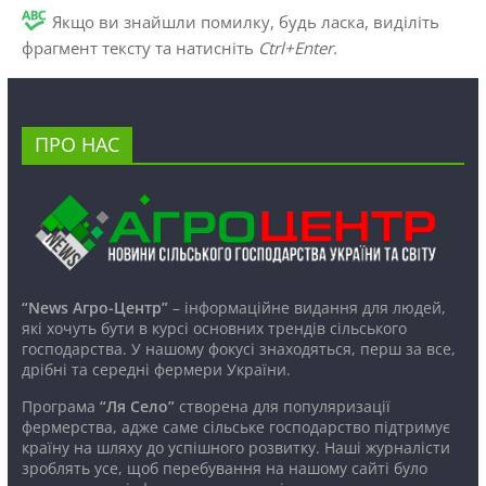
Якщо ви знайшли помилку, будь ласка, виділіть
фрагмент тексту та натисніть
Ctrl+Enter
.
ПРО НАС
“News Агро-Центр”
– інформаційне видання для людей,
які хочуть бути в курсі основних трендів сільського
господарства. У нашому фокусі знаходяться, перш за все,
дрібні та середні фермери України.
Програма
“Ля Село”
створена для популяризації
фермерства, адже саме сільське господарство підтримує
країну на шляху до успішного розвитку. Наші журналісти
зроблять усе, щоб перебування на нашому сайті було