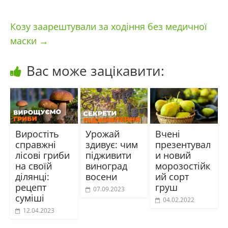
Козу заарештували за ходіння без медичної
маски
→
Вас може зацікавити:
Виростіть
Урожай
Вчені
справжні
здивує: чим
презентувал
лісові гриби
підживити
и новий
на своїй
виноград
морозостійк
ділянці:
восени
ий сорт
рецепт
груш
07.09.2023
суміші
04.02.2022
12.04.2023