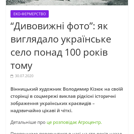
ЕКО-ФЕРМЕРСТВО
“Дивовижні фото”: як
виглядало українське
село понад 100 років
тому
30.07.2020
Вінницький художник Володимир Кізюк на своїй
сторінці в соцмережі виклав рідкісні історичні
зображення українських краєвидів –
надзвичайно цікаві й чіткі.
Детальніше про
це розповідає Агроцентр.
Пропонуємо повернутися в часі на сто років назад