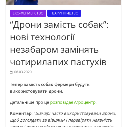
ЕКО-ФЕРМЕРСТВО
ТВАРИННИЦТВО
“Дрони замість собак”:
нові технології
незабаром замінять
чотирилапих пастухів
06.03.2020
Тепер замість собак фермери будуть
використовувати дрони.
Детальніше про це
розповідає Агроцентр.
Коментар:
“
Вівчарі часто використовували дрони,
щоб доглядати за вівцями і перевіряти наявність
корму і води на віддалених пасовищах, але потім