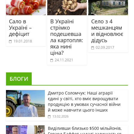
Сало в
В Україні
Село з 4
Україні –
стрімко
мешканцям
дефіцит
подешевша
и відновлює
ла картопля:
дідусь
19.01.2018
яка нині
02.09.2017
ціна?
24.11.2021
БЛОГИ
Дмитро Соломчук: Наші аграрії
єдині у світі, хто вміє вирощувати
продукцію в умовах сучасної війни
й може навчити цього інших
13.02.2026
Виділивши близько $500 мільйонів,
Говард Баффет надалі залишається