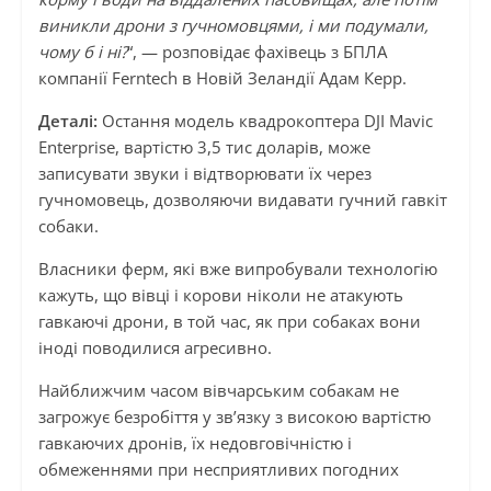
виникли дрони з гучномовцями, і ми подумали,
чому б і ні?
“, — розповідає фахівець з БПЛА
компанії Ferntech в Новій Зеландії Адам Керр.
Деталі:
Остання модель квадрокоптера DJI Mavic
Enterprise, вартістю 3,5 тис доларів, може
записувати звуки і відтворювати їх через
гучномовець, дозволяючи видавати гучний гавкіт
собаки.
Власники ферм, які вже випробували технологію
кажуть, що вівці і корови ніколи не атакують
гавкаючі дрони, в той час, як при собаках вони
іноді поводилися агресивно.
Найближчим часом вівчарським собакам не
загрожує безробіття у зв’язку з високою вартістю
гавкаючих дронів, їх недовговічністю і
обмеженнями при несприятливих погодних