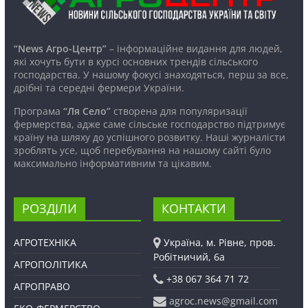
“News Агро-Центр”
– інформаційне видання для людей,
які хочуть бути в курсі основних трендів сільського
господарства. У нашому фокусі знаходяться, перш за все,
дрібні та середні фермери України.
Програма
“Ля Село”
створена для популяризації
фермерства, адже саме сільське господарство підтримує
країну на шляху до успішного розвитку. Наші журналісти
зроблять усе, щоб перебування на нашому сайті було
максимально інформативним та цікавим.
РОЗДІЛИ
КОНТАКТИ
АГРОТЕХНІКА
Україна, м. Рівне, пров.
Робітничий, 6а
АГРОПОЛІТИКА
+38 067 364 71 72
АГРОПРАВО
agroc.news@gmail.com