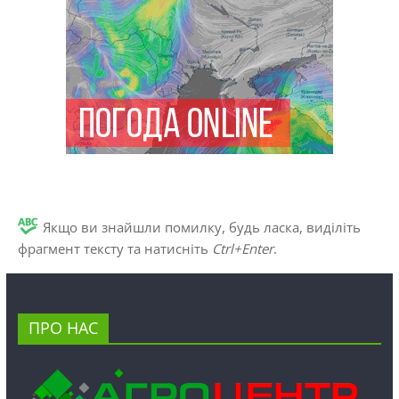
Якщо ви знайшли помилку, будь ласка, виділіть
фрагмент тексту та натисніть
Ctrl+Enter
.
ПРО НАС