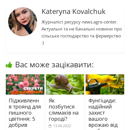
Kateryna Kovalchuk
Журналіст ресурсу news.agro-center.
Актуальні та не банальні новини про
сільське господарство та фермерство
:)
Вас може зацікавити:
Підживленн
Як
Фунгіциди:
я троянд для
позбутися
надійний
пишного
слимаків на
захист
цвітіння: 5
городі?
вашого
добрив
врожаю від
13.06.2022