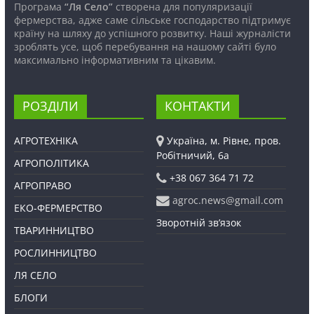
Програма
“Ля Село”
створена для популяризації
фермерства, адже саме сільське господарство підтримує
країну на шляху до успішного розвитку. Наші журналісти
зроблять усе, щоб перебування на нашому сайті було
максимально інформативним та цікавим.
РОЗДІЛИ
КОНТАКТИ
АГРОТЕХНІКА
Україна, м. Рівне, пров.
Робітничий, 6а
АГРОПОЛІТИКА
+38 067 364 71 72
АГРОПРАВО
agroc.news@gmail.com
ЕКО-ФЕРМЕРСТВО
Зворотній зв’язок
ТВАРИННИЦТВО
РОСЛИННИЦТВО
ЛЯ СЕЛО
БЛОГИ