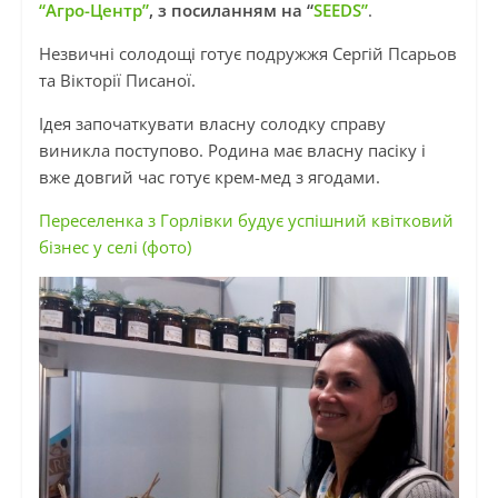
“Агро-Центр”
, з посиланням на “
SEEDS”
.
Незвичні солодощі готує подружжя Сергій
Псарьов
та Вікторії Писаної.
Ідея започаткувати власну солодку справу
виникла поступово. Родина має власну пасіку і
вже довгий час готує крем-мед з ягодами.
Переселенка з Горлівки будує успішний квітковий
бізнес у селі (фото)