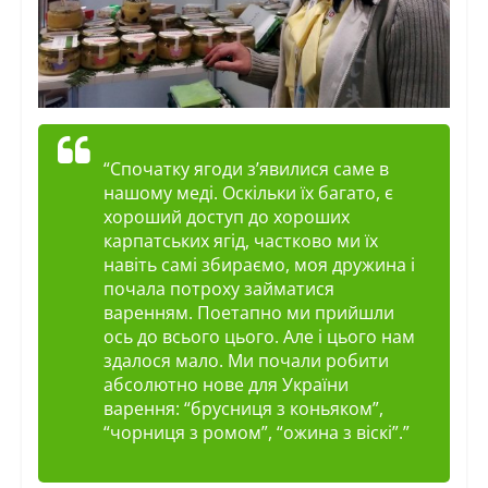
“Спочатку ягоди з’явилися саме в
нашому меді. Оскільки їх багато, є
хороший доступ до хороших
карпатських ягід, частково ми їх
навіть самі збираємо, моя дружина і
почала потроху займатися
варенням. Поетапно ми прийшли
ось до всього цього. Але і цього нам
здалося мало. Ми почали робити
абсолютно нове для України
варення: “брусниця з коньяком”,
“чорниця з ромом”, “ожина з віскі”.”