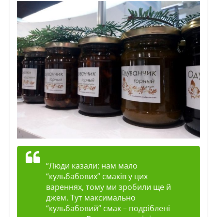
“Люди казали: нам мало
“кульбабових” смаків у цих
вареннях, тому ми зробили ще й
джем. Тут максимально
“кульбабовий” смак –
подріблені