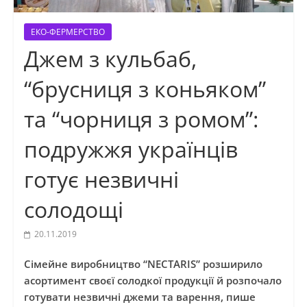
ЕКО-ФЕРМЕРСТВО
Джем з кульбаб,
“брусниця з коньяком”
та “чорниця з ромом”:
подружжя українців
готує незвичні
солодощі
20.11.2019
Cімейне виробництво “NECTARIS” розширило
асортимент своєї солодкої продукції й розпочало
готувати незвичні джеми та варення, пише