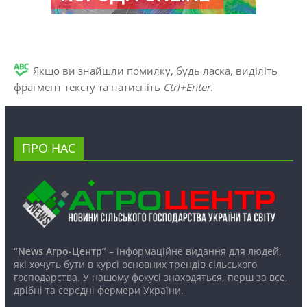
Якщо ви знайшли помилку, будь ласка, виділіть
фрагмент тексту та натисніть
Ctrl+Enter
.
ПРО НАС
“News Агро-Центр”
– інформаційне видання для людей,
які хочуть бути в курсі основних трендів сільського
господарства. У нашому фокусі знаходяться, перш за все,
дрібні та середні фермери України.