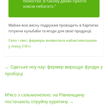
пелюстки. В такому джемі гіркоти
зовсім небагато.”
Майже всю весну подружжя проводить в Карпатах
готуючи кульбаби та ягоди для своєї продукції.
Село і секс: фермери виявилися найактивнішими
у ліжку (18+)
←
Одеське ноу-хау: фермер вирощує фундук у
пробірці
М’ясо з сальмонелою: на Рівненщину
постачають отруйну курятину
→