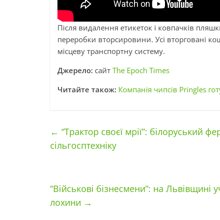
Після видалення етикеток і ковпачків пляшк
переробки вторсировини. Усі вторговані кош
місцеву транспортну систему.
Джерело:
сайт
The Epoch Times
Читайте також:
Компанія чипсів Pringles г
←
“Трактор своєї мрії”: білоруський ф
сільгосптехніку
“Військові бізнесмени”: на Львівщині 
лохини
→