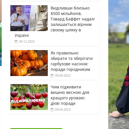
Виділивши близько
$500 мільйонів,
Говард Баффет надалі
залишається вірним
своєму шляху в
Україні
09.12.2023
Як правильно
збирати та зберігати
гарбузове насіння:
поради городникам
09.09.2023
Чим підживити
вишню весною для
кращого урожаю:
дієві поради
04.04.2023