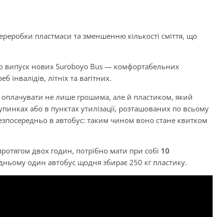
переробки пластмаси та зменшенню кількості сміття, що
про випуск нових Suroboyo Bus — комфортабельних
б інвалідів, літніх та вагітних.
 оплачувати не лише грошима, але й пластиком, який
упинках або в пунктах утилізації, розташованих по всьому
безпосередньо в автобус: таким чином воно стане квитком
отягом двох годин, потрібно мати при собі
10
едньому один автобус щодня збирає 250 кг пластику.