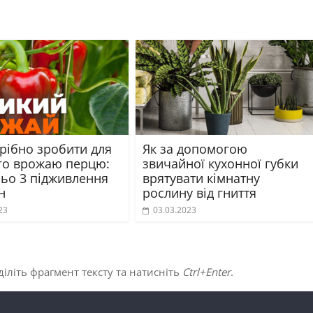
рібно зробити для
Як за допомогою
го врожаю перцю:
звичайної кухонної губки
ньо 3 підживлення
врятувати кімнатну
н
рослину від гниття
23
03.03.2023
іліть фрагмент тексту та натисніть
Ctrl+Enter
.