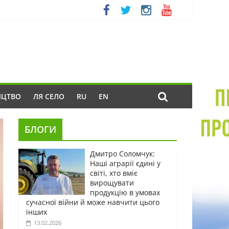
ИЦТВО
ЛЯ СЕЛО
RU
EN
БЛОГИ
Дмитро Соломчук:
Наші аграрії єдині у
світі, хто вміє
вирощувати
продукцію в умовах
сучасної війни й може навчити цього
інших
13.02.2026