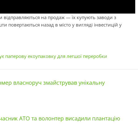
и відправляються на продаж — їх купують заводи з
ти повертаються назад в місто у вигляді інвестицій у
отує паперову екоупаковку для легшої переробки
ермер власноруч змайстрував унікальну
учасник АТО та волонтер висадили плантацію