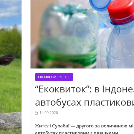
ЕКО-ФЕРМЕРСТВО
“Екоквиток”: в Індон
автобусах пластиков
14.09.2020
Жителі Сурабаї — другого за величиною мі
автобусах пластиковими пляшками.