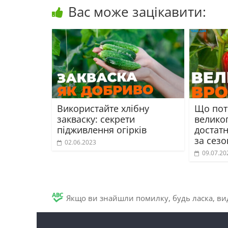
Вас може зацікавити:
Використайте хлібну
Що пот
закваску: секрети
велико
підживлення огірків
достат
за сезо
02.06.2023
09.07.20
Якщо ви знайшли помилку, будь ласка, вид