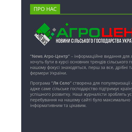
ПРО НАС
“News Агро-Центр”
– інформаційне видання для 
хочуть бути в курсі основних трендів сільського 
нашому фокусі знаходяться, перш за все, дрібні т
фермери України.
Програма
“Ля Село”
створена для популяризації
адже саме сільське господарство підтримує країн
успішного розвитку. Наші журналісти зроблять ус
перебування на нашому сайті було максимально
інформативним та цікавим.