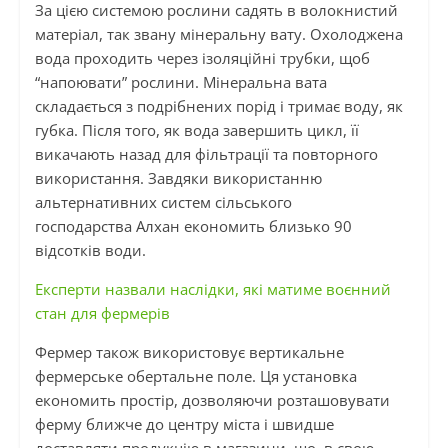
За цією системою рослини садять в волокнистий
матеріал, так звану мінеральну вату. Охолоджена
вода проходить через ізоляційні трубки, щоб
“напоювати” рослини. Мінеральна вата
складається з подрібнених порід і тримає воду, як
губка. Після того, як вода завершить цикл, її
викачають назад для фільтрації та повторного
використання. Завдяки використанню
альтернативних систем сільського
господарства
Алхан
економить близько 90
відсотків води.
Експерти назвали наслідки, які матиме воєнний
стан для фермерів
Фермер також використовує вертикальне
фермерське обертальне поле. Ця установка
економить простір, дозволяючи розташовувати
ферму ближче до центру міста і швидше
доставляти продукцію в магазини, що,
в
свою