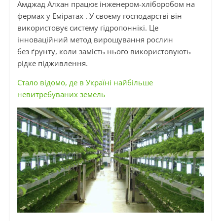
Амджад
Алхан
працює інженером-хліборобом на
фермах
у
Еміратах
.
У своєму господарстві він
використовує систему
гідропоннікі
. Це
інноваційний метод вирощування рослин
без ґрунту, коли замість нього використовують
рідке підживлення.
Стало відомо, де в Україні найбільше
невитребуваних земель