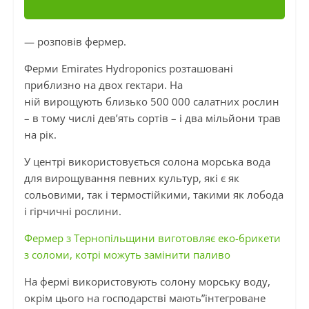
— розповів фермер.
Ферми Emirates Hydroponics розташовані
приблизно на двох гектари. На
ній вирощують близько 500 000 салатних рослин
– в тому числі дев’ять сортів – і два мільйони трав
на рік.
У центрі використовується солона морська вода
для вирощування певних культур, які є як
сольовими, так і термостійкими, такими як лобода
і гірчичні рослини.
Фермер з Тернопільщини виготовляє еко-брикети
з соломи, котрі можуть замінити паливо
На фермі використовують солону морську воду,
окрім цього на господарстві мають”інтегроване