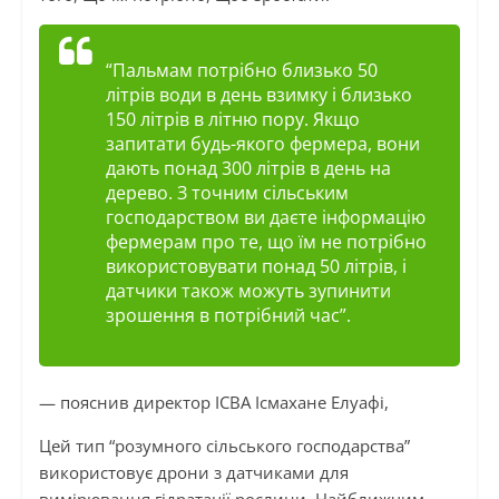
“Пальмам потрібно близько 50
літрів води в день взимку і близько
150 літрів в літню пору. Якщо
запитати будь-якого фермера, вони
дають понад 300 літрів в день на
дерево. З точним сільським
господарством ви даєте інформацію
фермерам про те, що їм не потрібно
використовувати понад 50 літрів, і
датчики також можуть зупинити
зрошення в потрібний час”.
— пояснив директор ICBA
Ісмахане
Елуафі
,
Цей тип “розумного сільського господарства”
використовує дрони з датчиками для
вимірювання гідратації рослини. Найближчим