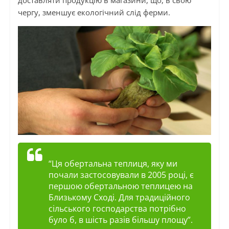
чергу, зменшує екологічний слід ферми.
“Ця обертальна теплиця, яку ми
почали застосовували
в
2005 році, є
першою обертальною теплицею на
Близькому Сході. Для традиційного
сільського господарства потрібно
було б, в шість разів більшу площу”.