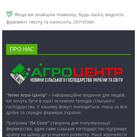
Якщо ви знайшли помилку, будь ласка, виділіть
фрагмент тексту та натисніть
Ctrl+Enter
.
ПРО НАС
“News Агро-Центр”
– інформаційне видання для людей,
які хочуть бути в курсі основних трендів сільського
господарства. У нашому фокусі знаходяться, перш за все,
дрібні та середні фермери України.
Програма
“Ля Село”
створена для популяризації
фермерства, адже саме сільське господарство підтримує
країну на шляху до успішного розвитку. Наші журналісти