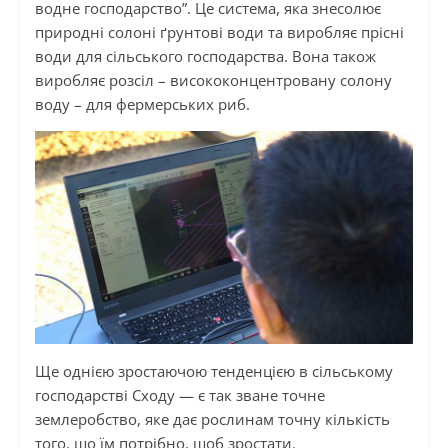
водне господарство”. Це система, яка знесолює
природні солоні ґрунтові води та виробляє прісні
води для сільського господарства. Вона також
виробляє розсіл – висококонцентровану солону
воду – для фермерських риб.
Ще однією
зростаючою
тенденцією в сільському
господарстві Сходу — є так зване точне
землеробство, яке дає рослинам точну кількість
того, що їм потрібно, щоб зростати.