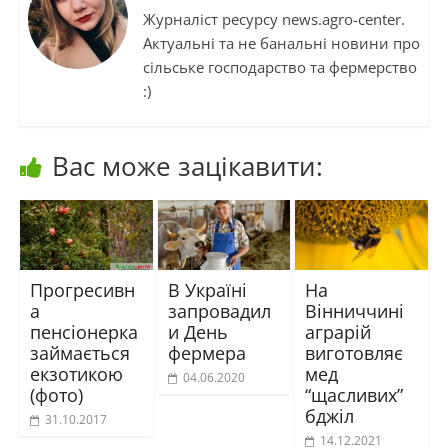
Журналіст ресурсу news.agro-center.
Актуальні та не банальні новини про
сільське господарство та фермерство
:)
Вас може зацікавити:
Прогресивн
В Україні
На
а
запровадил
Вінниччині
пенсіонерка
и День
аграрій
займається
фермера
виготовляє
екзотикою
мед
04.06.2020
(фото)
“щасливих”
бджіл
31.10.2017
14.12.2021