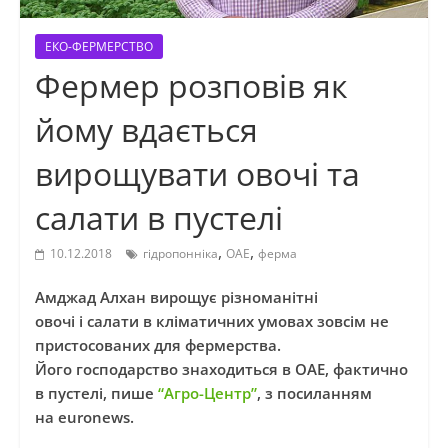
ЕКО-ФЕРМЕРСТВО
Фермер розповів як
йому вдається
вирощувати овочі та
салати в пустелі
,
,
10.12.2018
гідропонніка
ОАЕ
ферма
Амджад
Алхан
вирощує різноманітні
овочі
і
салати в кліматичних умовах зовсім не
пристосованих для фермерства.
Його господарство знаходиться в ОАЕ, фактично
в пустелі, пише
“Агро-Центр”
, з посиланням
на euronews.