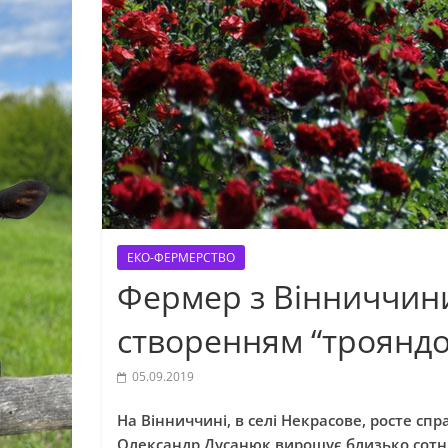
ЕКО-ФЕРМЕРСТВО
Фермер з Вінниччини
створенням “троянд
05.09.2019
На Вінниччині, в селі Некрасове, росте сп
Олександр Дусанюк вирощує близько сотні