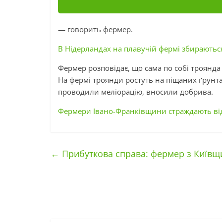
— говорить фермер.
В Нідерландах на плавучій фермі збираютьс
Фермер розповідає, що сама по собі троянда
На фермі троянди ростуть на піщаних ґрунта
проводили меліорацію, вносили добрива.
Фермери Івано-Франківщини страждають ві
←
Прибуткова справа: фермер з Київщ