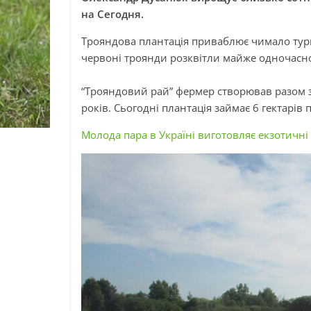
на Сегодня.
Трояндова плантація приваблює чимало турист
червоні троянди розквітли майже одночасн
“Трояндовий рай” фермер створював разом 
років. Сьогодні плантація займає 6 гектарів 
Молода пара в Україні виготовляє екзотичні с