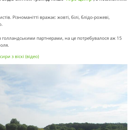
ів. Різноманітті вражає: жовті, білі, блідо-рожеві,
о.
з голландськими партнерами, на це потребувалося аж 15
поля.
ири з віскі (відео)