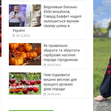
Виділивши близько
$500 мільйонів,
Говард Баффет надалі
залишається вірним
своєму шляху в
Україні
09.12.2023
Як правильно
збирати та зберігати
гарбузове насіння:
поради городникам
09.09.2023
Чим підживити
вишню весною для
кращого урожаю:
дієві поради
04.04.2023