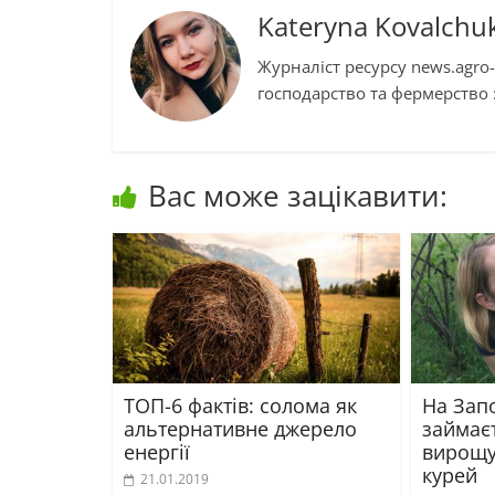
Kateryna Kovalchu
Журналіст ресурсу news.agro-
господарство та фермерство :
Вас може зацікавити:
ТОП-6 фактів: солома як
На Зап
альтернативне джерело
займає
енергії
вирощу
курей
21.01.2019