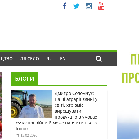
ИЦТВО
ЛЯ СЕЛО
RU
EN
БЛОГИ
Дмитро Соломчук:
Наші аграрії єдині у
світі, хто вміє
вирощувати
продукцію в умовах
сучасної війни й може навчити цього
інших
13.02.2026