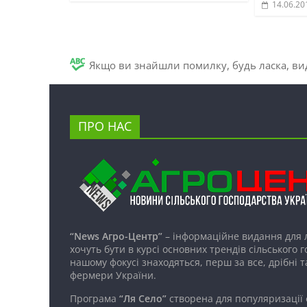
14.06.20
Якщо ви знайшли помилку, будь ласка, вид
ПРО НАС
“News Агро-Центр”
– інформаційне видання для 
хочуть бути в курсі основних трендів сільського 
нашому фокусі знаходяться, перш за все, дрібні т
фермери України.
Програма
“Ля Село”
створена для популяризації