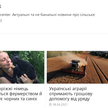
k
center. Актуальні та не банальні новини про сільське
)
оріжжі німець
Українські аграрії
ться фермерством й
отримають грошову
є чорних та синіх
допомогу від уряду
08.04.2021