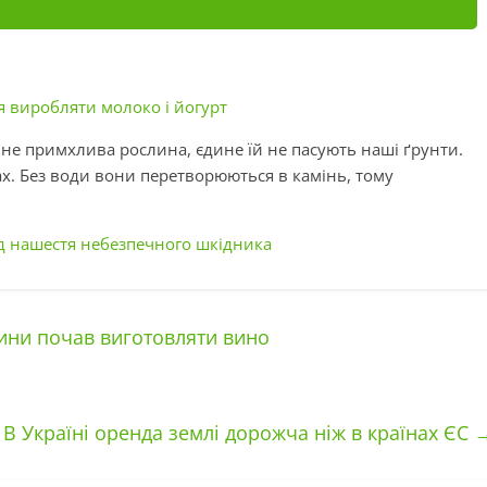
я виробляти молоко і йогурт
 не примхлива рослина, єдине їй не пасують наші ґрунти.
х. Без води вони перетворюються в камінь, тому
д нашестя небезпечного шкідника
ини почав виготовляти вино
В Україні оренда землі дорожча ніж в країнах ЄС