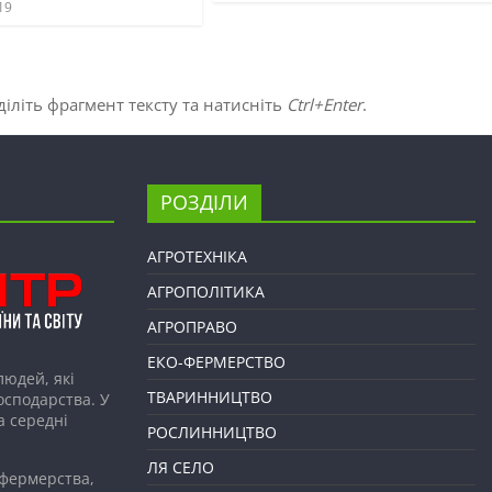
19
іліть фрагмент тексту та натисніть
Ctrl+Enter
.
РОЗДІЛИ
АГРОТЕХНІКА
АГРОПОЛІТИКА
АГРОПРАВО
ЕКО-ФЕРМЕРСТВО
людей, які
ТВАРИННИЦТВО
господарства. У
а середні
РОСЛИННИЦТВО
ЛЯ СЕЛО
 фермерства,