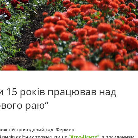
 15 років працював над
ового раю”
равжній трояндовий сад. Фермер
 видів елітних троянд, пише
“Агро-Центр”
, з посиланням