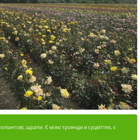
поліантові,
шрапи
. Є мілкі троянди в суцвіттях, є