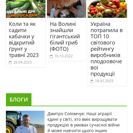
Коли та як
На Волині
Україна
садити
знайшли
потрапила в
кабачки у
гігантський
ТОП 10
відкритий
білий гриб
світового
ґрунт у
(ФОТО)
рейтингу
травні 2023
виробників
16.10.2022
плодоовоче
26.04.2023
вої
продукції
18.01.2025
БЛОГИ
Дмитро Соломчук: Наші аграрії
єдині у світі, хто вміє вирощувати
продукцію в умовах сучасної війни
й може навчити цього інших