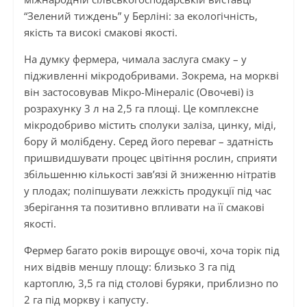
“Зелений тиждень” у Берліні: за екологічність,
якість та високі смакові якості.
На думку фермера, чимала заслуга смаку – у
підживленні мікродобривами. Зокрема, на моркві
він застосовував Мікро-Мінераліс (Овочеві) із
розрахунку 3 л на 2,5 га площі. Це комплексне
мікродобриво містить сполуки заліза, цинку, міді,
бору й молібдену. Серед його переваг – здатність
пришвидшувати процес цвітіння рослин, сприяти
збільшенню кількості зав’язі й зниженню нітратів
у плодах; поліпшувати лежкість продукції під час
зберігання та позитивно впливати на її смакові
якості.
Фермер багато років вирощує овочі, хоча торік під
них відвів меншу площу: близько 3 га під
картоплю, 3,5 га під столові буряки, приблизно по
2 га під моркву і капусту.