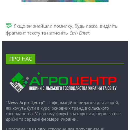
Якщо ви знайшли помилку, будь ласка, виділіть
фрагмент тексту та натисніть
Ctrl+Enter
.
ПРО НАС
“News Агро-Центр”
– інформаційне видання для людей,
які хочуть бути в курсі основних трендів сільського
господарства. У нашому фокусі знаходяться, перш за все,
дрібні та середні фермери України.
Програма
“Ля Село”
створена для популяризації