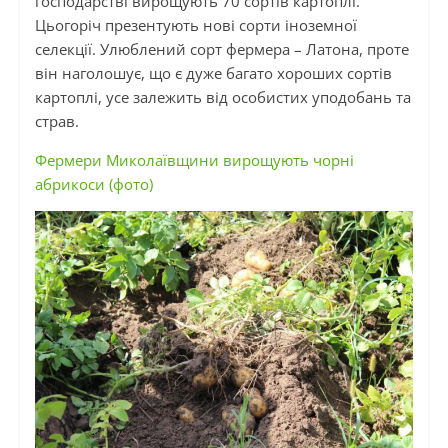
господарстві вирощують 70 сортів картоплі.
Цьогоріч презентують нові сорти іноземної
селекції. Улюблений сорт фермера –
Латона
, проте
він наголошує, що є дуже багато хороших сортів
картоплі, усе залежить від особистих уподобань та
страв.
Фермери Миколаївщини вирощують чорні
абрикоси (фото)