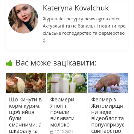
Kateryna Kovalchuk
Журналіст ресурсу news.agro-center.
Актуальні та не банальні новини про
сільське господарство та фермерство
:)
Вас може зацікавити:
Що кинути в
Фермери
Фермер з
корм курям,
Японії
Житомирщи
щоб яйця
почали
ни веде
були
виливати
відеоблог та
смачними, а
молоко
популяризує
шкаралупа
свинарство
17.12.2021