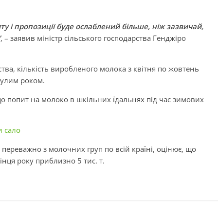
у і пропозиції буде ослаблений більше, ніж зазвичай,
”
, – заявив міністр сільського господарства Генджіро
ства, кількість виробленого молока з квітня по жовтень
нулим роком.
що попит на молоко в шкільних їдальнях під час зимових
и сало
 переважно з молочних груп по всій країні, оцінює, що
інця року приблизно 5 тис. т.