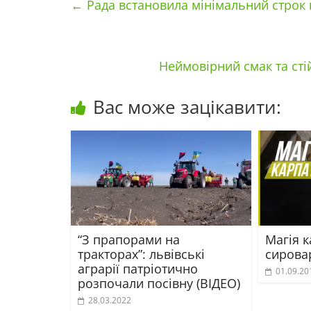
←
Рада встановила мінімальний строк 
Неймовірний смак та сті
Вас може зацікавити:
“З прапорами на
Магія к
тракторах”: львівські
сирова
аграрії патріотично
01.09.20
розпочали посівну (ВІДЕО)
28.03.2022