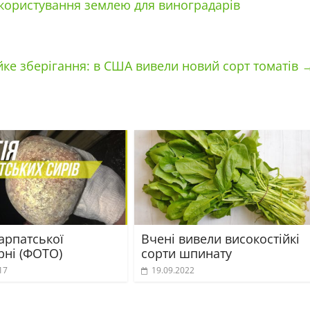
користування землею для виноградарів
йке зберігання: в США вивели новий сорт томатів
арпатської
Вчені вивели високостійкі
рні (ФОТО)
сорти шпинату
17
19.09.2022