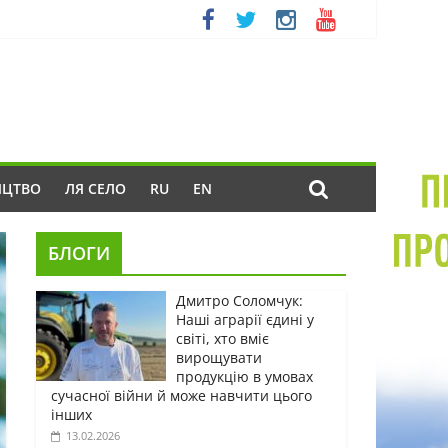
ИЦТВО
ЛЯ СЕЛО
RU
EN
БЛОГИ
Дмитро Соломчук:
Наші аграрії єдині у
світі, хто вміє
вирощувати
продукцію в умовах
сучасної війни й може навчити цього
інших
13.02.2026