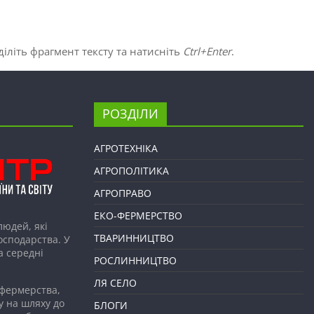
іліть фрагмент тексту та натисніть
Ctrl+Enter
.
РОЗДІЛИ
АГРОТЕХНІКА
АГРОПОЛІТИКА
АГРОПРАВО
ЕКО-ФЕРМЕРСТВО
людей, які
ТВАРИННИЦТВО
господарства. У
а середні
РОСЛИННИЦТВО
ЛЯ СЕЛО
 фермерства,
у на шляху до
БЛОГИ