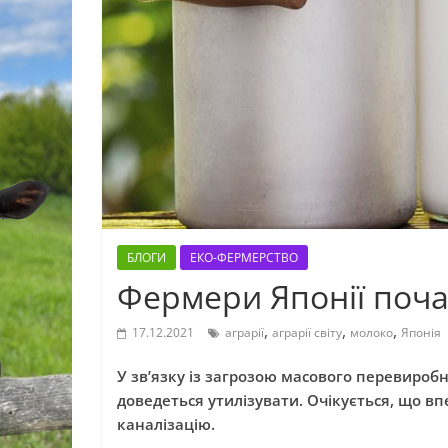
БЛОГИ
ЕКО-ФЕРМЕРСТВО
Фермери Японії поч
,
,
,
17.12.2021
аграрії
аграрії світу
молоко
Японія
У зв’язку із загрозою масового перевироб
доведеться утилізувати. Очікується, що вп
каналізацію.