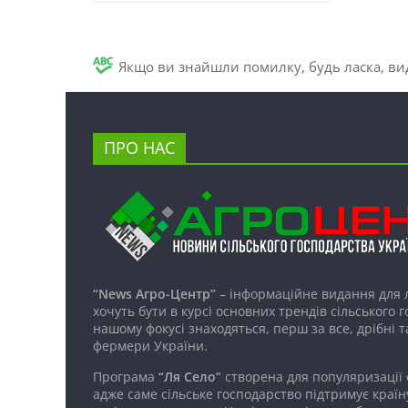
Якщо ви знайшли помилку, будь ласка, вид
ПРО НАС
“News Агро-Центр”
– інформаційне видання для 
хочуть бути в курсі основних трендів сільського 
нашому фокусі знаходяться, перш за все, дрібні т
фермери України.
Програма
“Ля Село”
створена для популяризації
адже саме сільське господарство підтримує країн