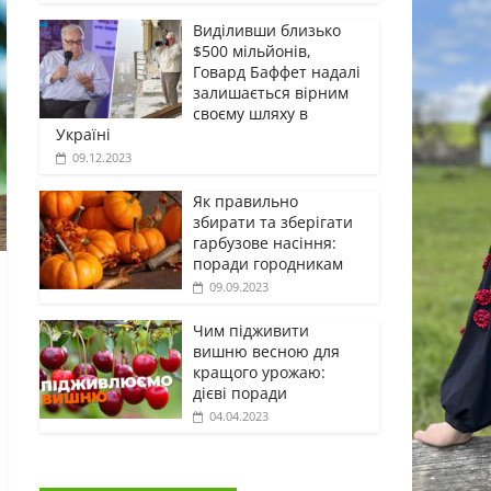
Виділивши близько
$500 мільйонів,
Говард Баффет надалі
залишається вірним
своєму шляху в
Україні
09.12.2023
Як правильно
збирати та зберігати
гарбузове насіння:
поради городникам
09.09.2023
Чим підживити
вишню весною для
кращого урожаю:
дієві поради
04.04.2023