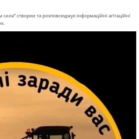
 сила” створює та розповсюджує інформаційні агітаційні
ук.