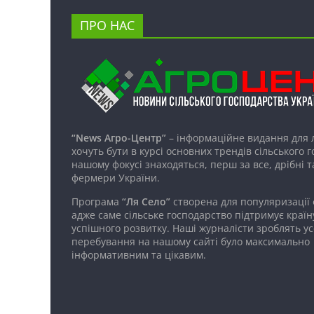
ПРО НАС
“News Агро-Центр”
– інформаційне видання для 
хочуть бути в курсі основних трендів сільського 
нашому фокусі знаходяться, перш за все, дрібні т
фермери України.
Програма
“Ля Село”
створена для популяризації
адже саме сільське господарство підтримує країн
успішного розвитку. Наші журналісти зроблять ус
перебування на нашому сайті було максимально
інформативним та цікавим.