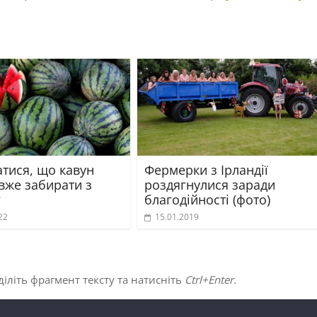
атися, що кавун
Фермерки з Ірландії
вже забирати з
роздягнулися заради
?
благодійності (фото)
22
15.01.2019
іліть фрагмент тексту та натисніть
Ctrl+Enter
.