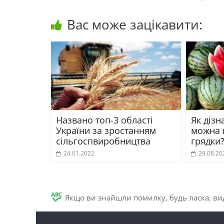
Вас може зацікавити:
Названо топ-3 області
Як дізн
України за зростанням
можна 
сільгоспвиробництва
грядки
24.01.2022
29.08.20
Якщо ви знайшли помилку, будь ласка, вид