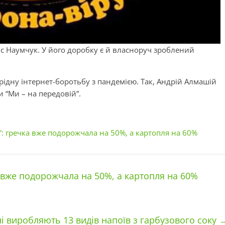
ис Наумчук. У його доробку є й власноруч зроблений
ідну інтернет-боротьбу з пандемією. Так, Андрій Алмашій
 “Ми – на передовій”.
: гречка вже подорожчала на 50%, а картопля на 60%
 вже подорожчала на 50%, а картопля на 60%
 виробляють 13 видів напоїв з гарбузового соку