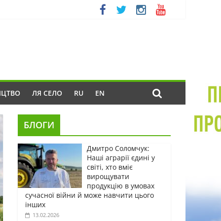
ИЦТВО
ЛЯ СЕЛО
RU
EN
БЛОГИ
Дмитро Соломчук:
Наші аграрії єдині у
світі, хто вміє
вирощувати
продукцію в умовах
сучасної війни й може навчити цього
інших
13.02.2026