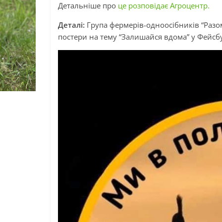
Детальніше про
це розповідає Агроцентр.
Деталі:
Група фермерів-одноосібників “Разом
постери на тему “Залишайся вдома” у Фейсб