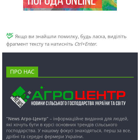
Якщо ви знайшли помилку, будь ласка, виділіть
фрагмент тексту та натисніть
Ctrl+Enter
.
ПРО НАС
“News Агро-Центр”
– інформаційне видання для людей,
які хочуть бути в курсі основних трендів сільського
господарства. У нашому фокусі знаходяться, перш за все,
дрібні та середні фермери України.