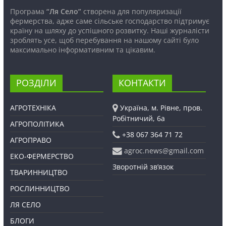
Програма
“Ля Село”
створена для популяризації
фермерства, адже саме сільське господарство підтримує
країну на шляху до успішного розвитку. Наші журналісти
зроблять усе, щоб перебування на нашому сайті було
максимально інформативним та цікавим.
РОЗДІЛИ
КОНТАКТИ
АГРОТЕХНІКА
Україна, м. Рівне, пров.
Робітничий, 6а
АГРОПОЛІТИКА
+38 067 364 71 72
АГРОПРАВО
agroc.news@gmail.com
ЕКО-ФЕРМЕРСТВО
Зворотній зв’язок
ТВАРИННИЦТВО
РОСЛИННИЦТВО
ЛЯ СЕЛО
БЛОГИ