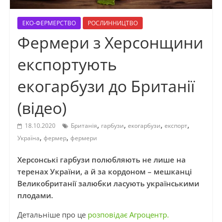
ЕКО-ФЕРМЕРСТВО
РОСЛИННИЦТВО
Фермери з Херсонщини
експортують
екогарбузи до Британії
(відео)
,
,
,
,
18.10.2020
Британія
гарбузи
екогарбузи
експорт
,
,
Україна
фермер
фермери
Херсонські гарбузи полюбляють не лише на
теренах України, а й за кордоном – мешканці
Великобританії залюбки ласують українськими
плодами.
Детальніше про це
розповідає Агроцентр.