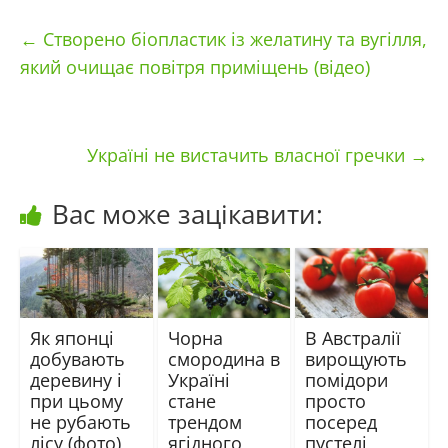
←
Створено біопластик із желатину та вугілля,
який очищає повітря приміщень (відео)
Україні не вистачить власної гречки
→
Вас може зацікавити:
Як японці
Чорна
В Австралії
добувають
смородина в
вирощують
деревину і
Україні
помідори
при цьому
стане
просто
не рубають
трендом
посеред
лісу (фото)
ягідного
пустелі