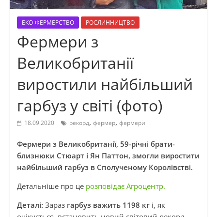
ЕКО-ФЕРМЕРСТВО
РОСЛИННИЦТВО
Фермери з
Великобританії
виростили найбільший
гарбуз у світі (фото)
,
,
18.09.2020
рекорд
фермер
фермери
Фермери з Великобританії, 59-річні брати-
близнюки Стюарт і Ян Паттон, змогли виростити
найбільший гарбуз в Сполученому Королівстві.
Детальніше про це
розповідає Агроцентр.
Деталі:
Зараз
гарбуз важить 1198 кг
і, як
очікується, встановить новий світовий рекорд.