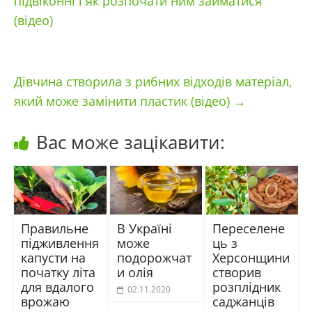
підвіконні і як розпочати ним займатися
(відео)
Дівчина створила з рибних відходів матеріал,
який може замінити пластик (відео)
→
Вас може зацікавити:
Правильне
В Україні
Переселене
підживлення
може
ць з
капусти на
подорожчат
Херсонщини
початку літа
и олія
створив
для вдалого
розплідник
02.11.2020
врожаю
саджанців