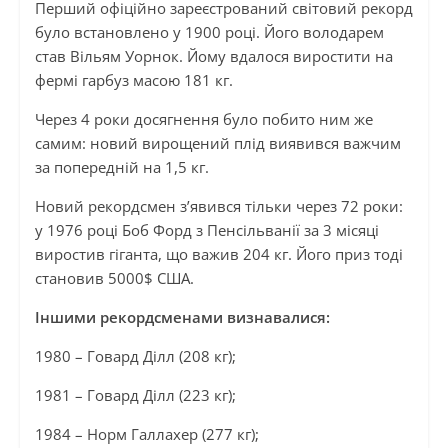
Перший офіційно зареєстрований світовий рекорд
було встановлено у 1900 році. Його володарем
став Вільям Уорнок. Йому вдалося виростити на
фермі гарбуз масою 181 кг.
Через 4 роки досягнення було побито ним же
самим: новий вирощений плід виявився важчим
за попередній на 1,5 кг.
Новий рекордсмен з’явився тільки через 72 роки:
у 1976 році Боб Форд з Пенсільванії за 3 місяці
виростив гіганта, що важив 204 кг. Його приз тоді
становив 5000$ США.
Іншими рекордсменами визнавалися:
1980 – Говард Ділл (208 кг);
1981 – Говард Ділл (223 кг);
1984 – Норм Галлахер (277 кг);