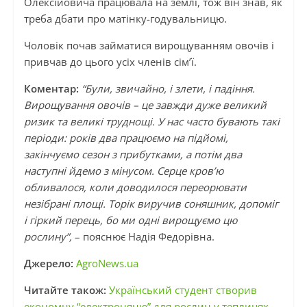
Олексійовича працювала на землі, тож він знав, як
треба дбати про матінку-годувальницю.
Чоловік почав займатися вирощуванням овочів і
привчав до цього усіх членів сім’ї.
Коментар:
“Були, звичайно, і злети, і падіння.
Вирощування овочів – це завжди дуже великий
ризик та великі труднощі. У нас часто бувають такі
періоди: років два працюємо на підйомі,
закінчуємо сезон з прибутками, а потім два
наступні йдемо з мінусом. Серце кров’ю
обливалося, коли доводилося переорювати
незібрані площі. Торік виручив соняшник, допоміг
і гіркий перець, бо ми одні вирощуємо цю
рослину”,
– пояснює Надія Федорівна.
Джерело:
AgroNews.ua
Читайте також:
Український студент створив
економну “електроняню” для рослин у теплицях