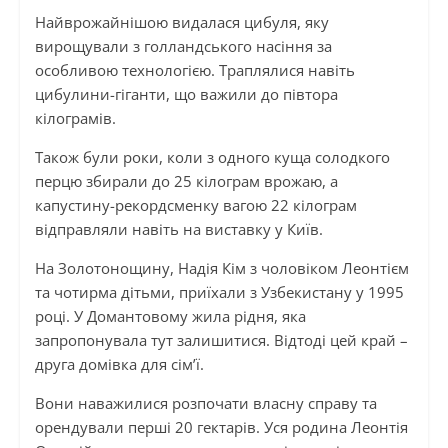
Найврожайнішою видалася цибуля, яку
вирощували з голландського насіння за
особливою технологією. Траплялися навіть
цибулини-гіганти, що важили до півтора
кілограмів.
Також були роки, коли з одного куща солодкого
перцю збирали до 25 кілограм врожаю, а
капустину-рекордсменку вагою 22 кілограм
відправляли навіть на виставку у Київ.
На Золотонощину, Надія Кім з чоловіком Леонтієм
та чотирма дітьми, приїхали з Узбекистану у 1995
році. У Домантовому жила рідня, яка
запропонувала тут залишитися. Відтоді цей край –
друга домівка для сім’ї.
Вони наважилися розпочати власну справу та
орендували перші 20 гектарів. Уся родина Леонтія