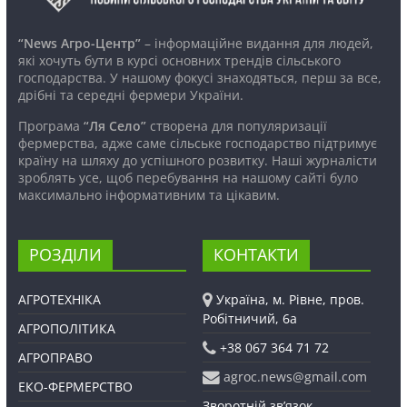
“News Агро-Центр”
– інформаційне видання для людей,
які хочуть бути в курсі основних трендів сільського
господарства. У нашому фокусі знаходяться, перш за все,
дрібні та середні фермери України.
Програма
“Ля Село”
створена для популяризації
фермерства, адже саме сільське господарство підтримує
країну на шляху до успішного розвитку. Наші журналісти
зроблять усе, щоб перебування на нашому сайті було
максимально інформативним та цікавим.
РОЗДІЛИ
КОНТАКТИ
АГРОТЕХНІКА
Україна, м. Рівне, пров.
Робітничий, 6а
АГРОПОЛІТИКА
+38 067 364 71 72
АГРОПРАВО
agroc.news@gmail.com
ЕКО-ФЕРМЕРСТВО
Зворотній зв’язок