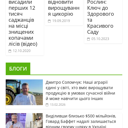
висадили
відновити
Рослин:
перших 12
вирощуванн
Ключ до
тисяч
я цикорію
Здорового
саджанців
та
19.09.2019
на місці
Красивого
знищених
Саду
копачами
05.10.2023
лісів (відео)
12.10.2020
БЛОГИ
Дмитро Соломчук: Наші аграрії
єдині у світі, хто вміє вирощувати
продукцію в умовах сучасної війни
й може навчити цього інших
13.02.2026
Виділивши близько $500 мільйонів,
Говард Баффет надалі залишається
вірним своєму шляху в Україні