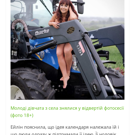
Молоді дівчата з села знялися у відвертій фотосесії
(фото 18+)
Ейлін пояснила, що ідея календаря належала їй і
що люди одразу ж підтримали її ідею. Її чоловік