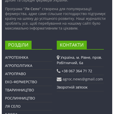
дрібні та середні фермери України.
Програма
“Ля Село”
створена для популяризації
фермерства, адже саме сільське господарство підтримує
країну на шляху до успішного розвитку. Наші журналісти
зроблять усе, щоб перебування на нашому сайті було
максимально інформативним та цікавим.
РОЗДІЛИ
КОНТАКТИ
АГРОТЕХНІКА
Україна, м. Рівне, пров.
Робітничий, 6а
АГРОПОЛІТИКА
+38 067 364 71 72
АГРОПРАВО
agroc.news@gmail.com
ЕКО-ФЕРМЕРСТВО
Зворотній зв’язок
ТВАРИННИЦТВО
РОСЛИННИЦТВО
ЛЯ СЕЛО