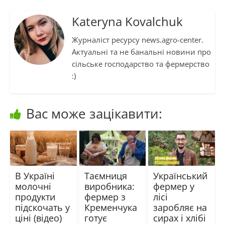
Kateryna Kovalchuk
Журналіст ресурсу news.agro-center.
Актуальні та не банальні новини про
сільське господарство та фермерство
:)
Вас може зацікавити:
В Україні
Таємниця
Український
молочні
виробника:
фермер у
продукти
фермер з
лісі
підскочать у
Кременчука
заробляє на
ціні (відео)
готує
сирах і хлібі