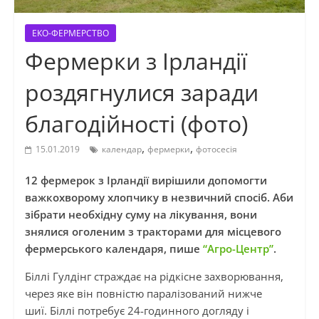
ЕКО-ФЕРМЕРСТВО
Фермерки з Ірландії
роздягнулися заради
благодійності (фото)
,
,
15.01.2019
календар
фермерки
фотосесія
12 фермерок з Ірландії вирішили допомогти
важкохворому хлопчику в незвичний спосіб. Аби
зібрати необхідну суму на лікування, вони
знялися оголеним з тракторами для місцевого
фермерського календаря, пише
“Агро-Центр”
.
Біллі Гулдінг страждає на рідкісне захворювання,
через яке він повністю паралізований нижче
шиї. Біллі потребує 24-годинного догляду і