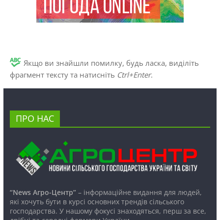
Якщо ви знайшли помилку, будь ласка, виділіть
фрагмент тексту та натисніть
Ctrl+Enter
.
ПРО НАС
“News Агро-Центр”
– інформаційне видання для людей,
які хочуть бути в курсі основних трендів сільського
господарства. У нашому фокусі знаходяться, перш за все,