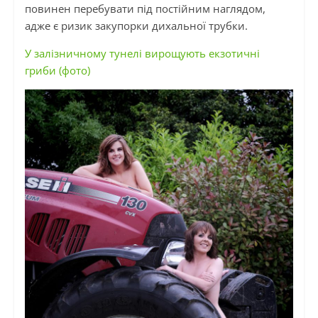
повинен перебувати під постійним наглядом,
адже є ризик закупорки дихальної трубки.
У залізничному тунелі вирощують екзотичні
гриби (фото)