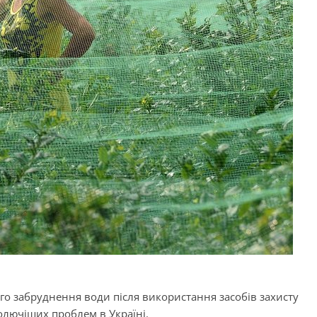
о забруднення води після використання засобів захисту
болючіших проблем в Україні.