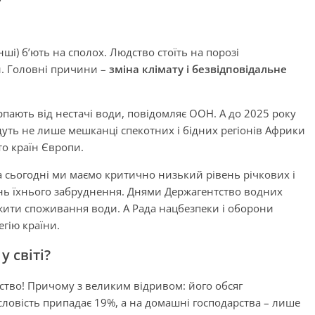
нші) б’ють на сполох. Людство стоїть на порозі
и. Головні причини –
зміна клімату і безвідповідальне
рпають від нестачі води, повідомляє ООН. А до 2025 року
дуть не лише мешканці спекотних і бідних регіонів Африки
то країн Європи.
а сьогодні ми маємо критично низький рівень річкових і
вень їхнього забруднення. Днями Держагентство водних
ежити споживання води. А Рада нацбезпеки і оборони
гію країни.
 світі?
ство! Причому з великим відривом: його обсяг
словість припадає 19%, а на домашні господарства – лише