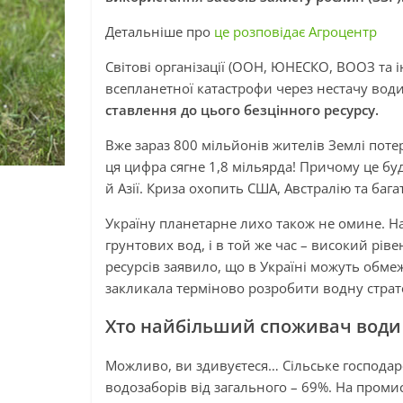
Детальніше про
це розповідає Агроцентр
Світові організації (ООН, ЮНЕСКО, ВООЗ та і
всепланетної катастрофи через нестачу вод
ставлення до цього безцінного ресурсу.
Вже зараз 800 мільйонів жителів Землі поте
ця цифра сягне 1,8 мільярда! Причому це бу
й Азії. Криза охопить США, Австралію та бага
Україну планетарне лихо також не омине. Н
грунтових вод, і в той же час – високий рі
ресурсів заявило, що в Україні можуть обм
закликала терміново розробити водну страте
Хто найбільший споживач води у
Можливо, ви здивуєтеся… Сільське господар
водозаборів від загального – 69%. На проми