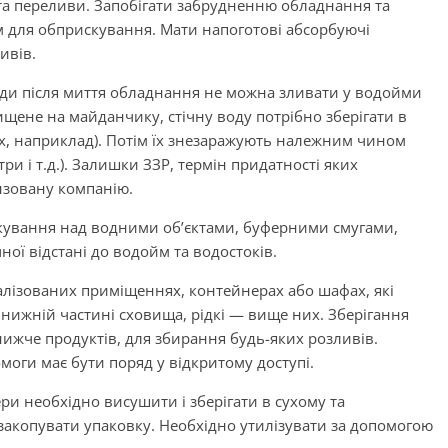
та переливи. Запобігати забрудненню обладнання та
м для обприскування. Мати напоготові абсорбуючі
ивів.
и після миття обладнання не можна зливати у водойми
щене на майданчику, стічну воду потрібно зберігати в
х, наприклад). Потім їх знезаражують належним чином
три і т.д.). Залишки ЗЗР, термін придатності яких
ензовану компанію.
ування над водними об’єктами, буферними смугами,
ої відстані до водойм та водостоків.
іалізованих приміщеннях, контейнерах або шафах, які
нижній частині сховища, рідкі — вище них. Зберігання
нижче продуктів, для збирання будь-яких розливів.
оги має бути поряд у відкритому доступі.
и необхідно висушити і зберігати в сухому та
закопувати упаковку. Необхідно утилізувати за допомогою