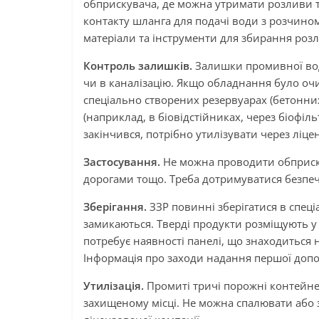
обприскувача, де можна утримати розливи 
контакту шланга для подачі води з розчино
матеріали та інструменти для збирання розл
Контроль залишків.
Залишки промивної вод
чи в каналізацію. Якщо обладнання було очи
спеціально створених резервуарах (бетонни
(наприклад, в біовідстійниках, через біофіль
закінчився, потрібно утилізувати через ліц
Застосування.
Не можна проводити обприск
дорогами тощо. Треба дотримуватися безпечн
Зберігання.
ЗЗР повинні зберігатися в спец
замикаються. Тверді продукти розміщують у 
потребує наявності панелі, що знаходиться 
Інформація про заходи надання першої допом
Утилізація.
Промиті тричі порожні контейнер
захищеному місці. Не можна спалювати або 