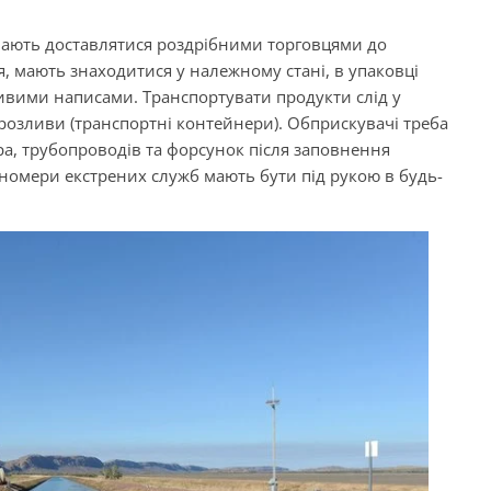
мають доставлятися роздрібними торговцями до
, мають знаходитися у належному стані, в упаковці
ливими написами. Транспортувати продукти слід у
розливи (транспортні контейнери). Обприскувачі треба
ра, трубопроводів та форсунок після заповнення
номери екстрених служб мають бути під рукою в будь-