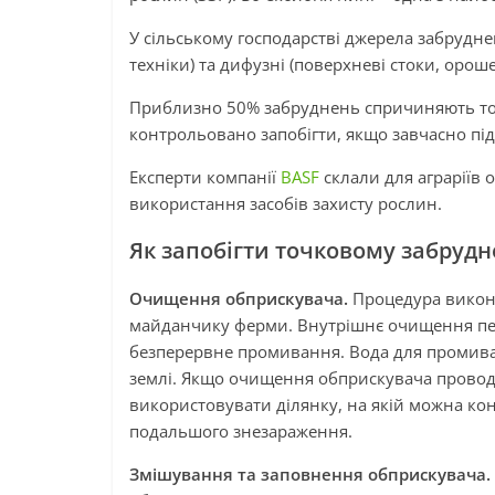
У сільському господарстві джерела забрудне
техніки) та дифузні (поверхневі стоки, орошен
Приблизно 50% забруднень спричиняють то
контрольовано запобігти, якщо завчасно під
Експерти компанії
BASF
склали для аграріїв
використання засобів захисту рослин.
Як запобігти точковому забруд
Очищення обприскувача.
Процедура викону
майданчику ферми. Внутрішнє очищення пе
безперервне промивання. Вода для промива
землі. Якщо очищення обприскувача провод
використовувати ділянку, на якій можна к
подальшого знезараження.
Змішування та заповнення обприскувача.