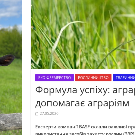
ЕКО-ФЕРМЕРСТВО
РОСЛИННИЦТВО
ТВАРИНН
Формула успіху: агра
допомагає аграріям
27.05.2020
Експерти компанії BASF склали важливі пр
використання засобів захисту рослин (ЗЗР)