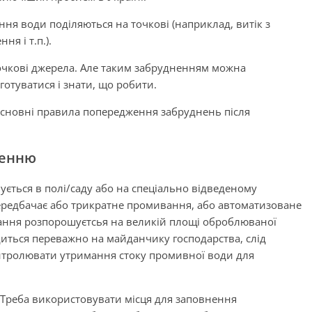
ння води поділяються на точкові (наприклад, витік з
ня і т.п.).
чкові джерела. Але таким забрудненням можна
готуватися і знати, що робити.
 основні правила попередження забруднень після
ненню
ється в полі/саду або на спеціально відведеному
редбачає або трикратне промивання, або автоматизоване
ння розпорошуєтсья на великій площі оброблюваної
иться переважно на майданчику господарства, слід
онтролювати утримання стоку промивної води для
Треба використовувати місця для заповнення