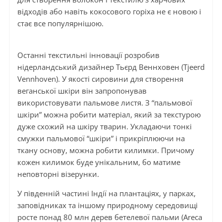
відходів або навіть кокосового горіха не є новою і
стає все популярнішою.
Останні текстильні інновації розробив
нідерландський дизайнер Тьєрд Веннховен (Tjeerd
Vennhoven). У якості сировини для створення
веганської шкіри він запропонував
використовувати пальмове листя. З “пальмової
шкіри” можна робити матеріал, який за текстурою
дуже схожий на шкіру тварин. Укладаючи тонкі
смужки пальмової “шкіри” і прикріплюючи на
ткану основу, можна робити килимки. Причому
кожен килимок буде унікальним, бо матиме
неповторні візерунки.
У південній частині Індії на плантаціях, у парках,
заповідниках та іншому природному середовищі
росте понад 80 млн дерев бетелевої пальми (Areca