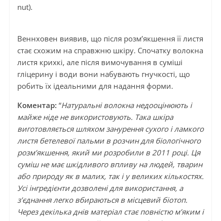
nut).
Веннховен виявив, що після розм’якшення її листя
стає схожим на справжню шкіру. Спочатку волокна
листя крихкі, але після вимочування в суміші
гліцерину і води вони набувають гнучкості, що
робить їх ідеальними для надання форми.
Коментар:
“
Натуральні волокна недооцінюють і
майже ніде не використовують. Така шкіра
виготовляється шляхом занурення сухого і ламкого
листя бетелевої пальми в розчин для біологічного
розм’якшення, який ми розробили в 2011 році. Ця
суміш не має шкідливого впливу на людей, тварин
або природу як в малих, так і у великих кількостях.
Усі інгредієнти дозволені для використання, а
з’єднання легко вбираються в місцевий біотоп.
Через декілька днів матеріал стає повністю м’яким і