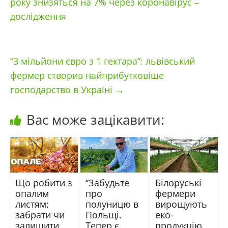
року знизяться на 7% через коронавірус –
дослідження
“3 мільйони євро з 1 гектара”: львівський
фермер створив найприбутковіше
господарство в Україні
→
Вас може зацікавити:
Що робити з
“Забудьте
Білоруські
опалим
про
фермери
листям:
полуницю в
вирощують
забрати чи
Польщі.
еко-
залишити
Тепер є
продукцію