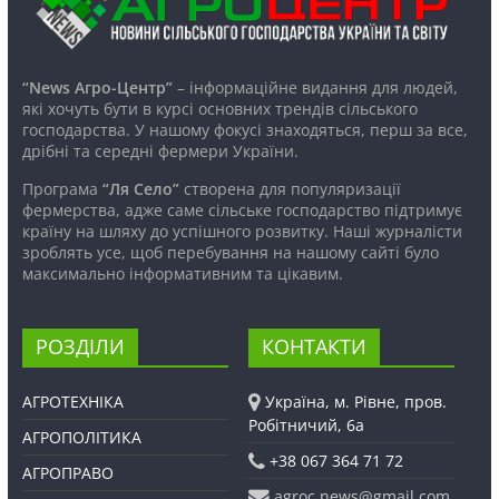
“News Агро-Центр”
– інформаційне видання для людей,
які хочуть бути в курсі основних трендів сільського
господарства. У нашому фокусі знаходяться, перш за все,
дрібні та середні фермери України.
Програма
“Ля Село”
створена для популяризації
фермерства, адже саме сільське господарство підтримує
країну на шляху до успішного розвитку. Наші журналісти
зроблять усе, щоб перебування на нашому сайті було
максимально інформативним та цікавим.
РОЗДІЛИ
КОНТАКТИ
АГРОТЕХНІКА
Україна, м. Рівне, пров.
Робітничий, 6а
АГРОПОЛІТИКА
+38 067 364 71 72
АГРОПРАВО
agroc.news@gmail.com