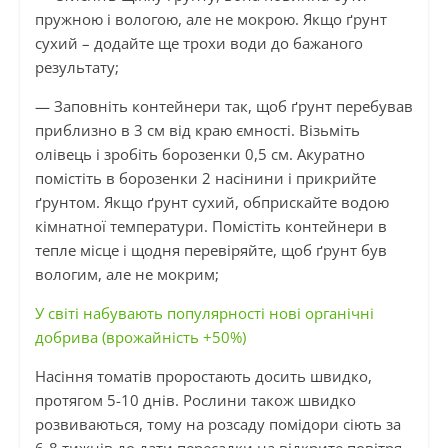
пружною і вологою, але не мокрою. Якщо ґрунт
сухий – додайте ще трохи води до бажаного
результату;
— Заповніть контейнери так, щоб ґрунт перебував
приблизно в 3 см від краю ємності. Візьміть
олівець і зробіть борозенки 0,5 см. Акуратно
помістіть в борозенки 2 насінини і прикрийте
ґрунтом. Якщо ґрунт сухий, обприскайте водою
кімнатної температури. Помістіть контейнери в
тепле місце і щодня перевіряйте, щоб ґрунт був
вологим, але не мокрим;
У світі набувають популярності нові органічні
добрива (врожайність +50%)
Насіння томатів проростають досить швидко,
протягом 5-10 днів. Рослини також швидко
розвиваються, тому на розсаду помідори сіють за
6-8 тижнів до дати пересадки на відкрите повітря,