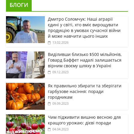
БЛОГИ
Дмитро Соломчук: Наші аграрії
єдині у світі, хто вміє вирощувати
продукцію в умовах сучасної війни
й може навчити цього інших
13.02.2026
Виділивши близько $500 мільйонів,
Говард Баффет надалі залишається
вірним своєму шляху в Україні
09.12.2023
Як правильно збирати та зберігати
гарбузове насіння: поради
городникам
09.09.2023
Чим підживити вишню весною для
кращого урожаю: дієві поради
04.04.2023