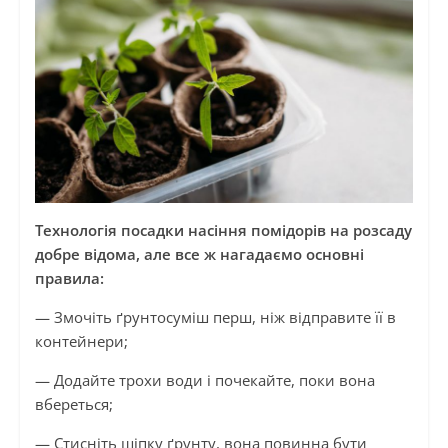
Технологія посадки насіння помідорів на розсаду
добре відома, але все ж нагадаємо основні
правила:
— Змочіть ґрунтосуміш перш, ніж відправите її в
контейнери;
— Додайте трохи води і почекайте, поки вона
вбереться;
— Стисніть щіпку ґрунту, вона повинна бути