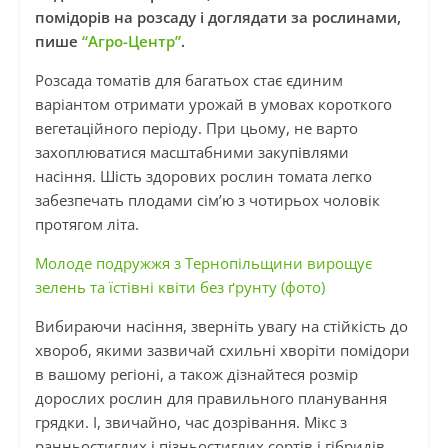
помідорів на розсаду і доглядати за рослинами,
пише
“Агро-Центр”
.
Розсада томатів для багатьох стає єдиним
варіантом отримати урожай в умовах короткого
вегетаційного періоду. При цьому, не варто
захоплюватися масштабними закупівлями
насіння. Шість здорових рослин томата легко
забезпечать плодами сім’ю з чотирьох чоловік
протягом літа.
Молоде подружжя з Тернопільщини вирощує
зелень та їстівні квіти без ґрунту (фото)
Вибираючи насіння, зверніть увагу на стійкість до
хвороб, якими зазвичай схильні хворіти помідори
в вашому регіоні, а також дізнайтеся розмір
дорослих рослин для правильного планування
грядки. І, звичайно, час дозрівання. Мікс з
ранньостиглих і пізньостиглих сортів і гібридів