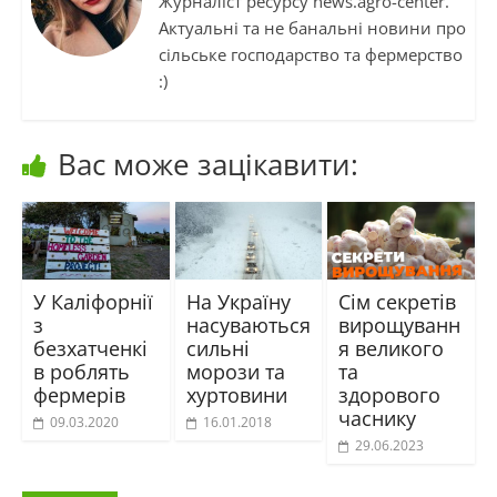
Журналіст ресурсу news.agro-center.
Актуальні та не банальні новини про
сільське господарство та фермерство
:)
Вас може зацікавити:
У Каліфорнії
На Україну
Сім секретів
з
насуваються
вирощуванн
безхатченкі
сильні
я великого
в роблять
морози та
та
фермерів
хуртовини
здорового
часнику
09.03.2020
16.01.2018
29.06.2023