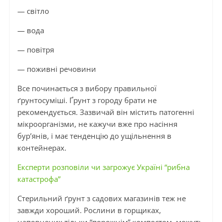
— світло
— вода
— повітря
— поживні речовини
Все починається з вибору правильної
ґрунтосуміші. Ґрунт з городу брати не
рекомендується. Зазвичай він містить патогенні
мікроорганізми, не кажучи вже про насіння
бур’янів, і має тенденцію до ущільнення в
контейнерах.
Експерти розповіли чи загрожує Україні “рибна
катастрофа”
Стерильний ґрунт з садових магазинів теж не
завжди хороший. Рослини в горщиках,
наповнених тільки “порожнім” компостом, можуть