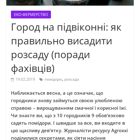
ЕКО-ФЕРМЕРСТВО
Город на підвіконні: як
правильно висадити
розсаду (поради
фахівців)
,
19.02.2019
помідори
розсада
Наближається весна, а це означає, що
городники знову займуться своєю улюбленою
справою – вирощуванням смачної і корисної їжі.
Чи знаєте ви, що з 10 городників 9 обов’язково
садять помідори. І швидше за все, ви входите в
цю щасливу дев’ятку. Журналісти ресурсу Аgroxxi
поділилися секретами, як сіяти насіння