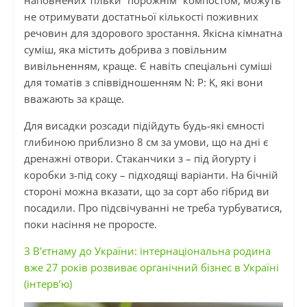
не отримувати достатньої кількості поживних
речовин для здорового зростання. Якісна кімнатна
суміш, яка містить добрива з повільним
вивільненням, краще. Є навіть спеціальні суміші
для томатів з співвідношенням N: P: K, які вони
вважають за краще.
Для висадки розсади підійдуть будь-які ємності
глибиною приблизно 8 см за умови, що на дні є
дренажні отвори. Стаканчики з – під йогурту і
коробки з-під соку – підходящі варіанти. На бічній
стороні можна вказати, що за сорт або гібрид ви
посадили. Про підсвічуванні не треба турбуватися,
поки насіння не проросте.
З В’єтнаму до України: інтернаціональна родина
вже 27 років розвиває органічний бізнес в Україні
(інтерв’ю)