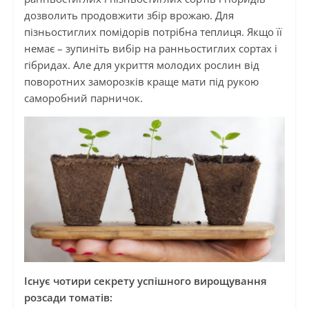
дозволить продовжити збір врожаю. Для
пізньостиглих помідорів потрібна теплиця. Якщо її
немає – зупиніть вибір на ранньостиглих сортах і
гібридах. Але для укриття молодих рослин від
поворотних заморозків краще мати під рукою
саморобний парничок.
Існує чотири секрету успішного вирощування
розсади томатів: