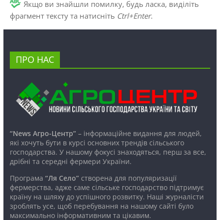
Якщо ви знайшли помилку, будь ласка, виділіть
фрагмент тексту та натисніть
Ctrl+Enter
.
ПРО НАС
“News Агро-Центр”
– інформаційне видання для людей,
які хочуть бути в курсі основних трендів сільського
господарства. У нашому фокусі знаходяться, перш за все,
дрібні та середні фермери України.
Програма
“Ля Село”
створена для популяризації
фермерства, адже саме сільське господарство підтримує
країну на шляху до успішного розвитку. Наші журналісти
зроблять усе, щоб перебування на нашому сайті було
максимально інформативним та цікавим.