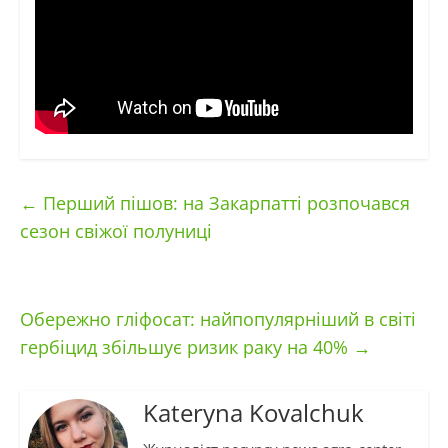
←
Перший пішов: на Закарпатті розпочався
сезон свіжої полуниці
Обережно гліфосат: найпопулярніший в світі
гербіцид збільшує ризик раку на 40%
→
Kateryna Kovalchuk