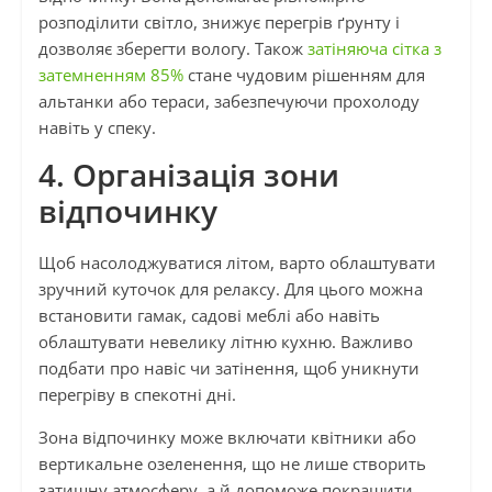
розподілити світло, знижує перегрів ґрунту і
дозволяє зберегти вологу. Також
затіняюча сітка з
затемненням 85%
стане чудовим рішенням для
альтанки або тераси, забезпечуючи прохолоду
навіть у спеку.
4. Організація зони
відпочинку
Щоб насолоджуватися літом, варто облаштувати
зручний куточок для релаксу. Для цього можна
встановити гамак, садові меблі або навіть
облаштувати невелику літню кухню. Важливо
подбати про навіс чи затінення, щоб уникнути
перегріву в спекотні дні.
Зона відпочинку може включати квітники або
вертикальне озеленення, що не лише створить
затишну атмосферу, а й допоможе покращити