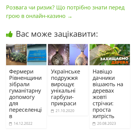
Розвага чи ризик? Що потрібно знати перед
грою в онлайн-казино
→
Вас може зацікавити:
Фермери
Українське
Навіщо
Рівненщини
подружжя
дачники
зібрали
вирощує
вішають на
гуманітарну
унікальні
деревах
допомогу
гарбузи-
жовті
для
прикраси
стрічки:
переселенці
проста
21.10.2020
в
хитрість
14.12.2022
20.08.2023