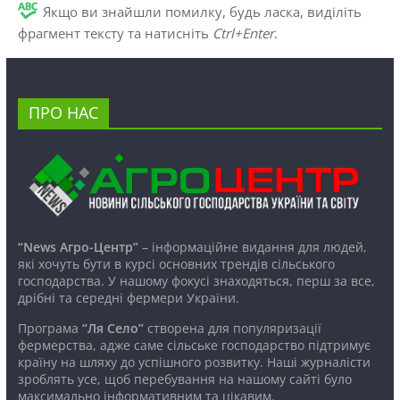
Якщо ви знайшли помилку, будь ласка, виділіть
фрагмент тексту та натисніть
Ctrl+Enter
.
ПРО НАС
“News Агро-Центр”
– інформаційне видання для людей,
які хочуть бути в курсі основних трендів сільського
господарства. У нашому фокусі знаходяться, перш за все,
дрібні та середні фермери України.
Програма
“Ля Село”
створена для популяризації
фермерства, адже саме сільське господарство підтримує
країну на шляху до успішного розвитку. Наші журналісти
зроблять усе, щоб перебування на нашому сайті було
максимально інформативним та цікавим.