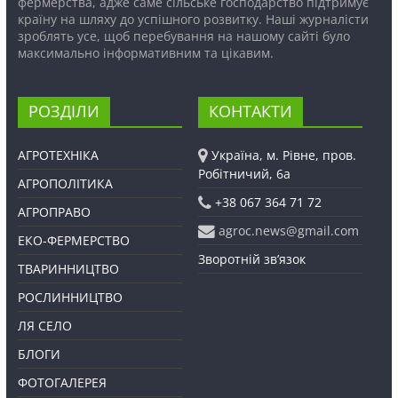
фермерства, адже саме сільське господарство підтримує
країну на шляху до успішного розвитку. Наші журналісти
зроблять усе, щоб перебування на нашому сайті було
максимально інформативним та цікавим.
РОЗДІЛИ
КОНТАКТИ
АГРОТЕХНІКА
Україна, м. Рівне, пров.
Робітничий, 6а
АГРОПОЛІТИКА
+38 067 364 71 72
АГРОПРАВО
agroc.news@gmail.com
ЕКО-ФЕРМЕРСТВО
Зворотній зв’язок
ТВАРИННИЦТВО
РОСЛИННИЦТВО
ЛЯ СЕЛО
БЛОГИ
ФОТОГАЛЕРЕЯ