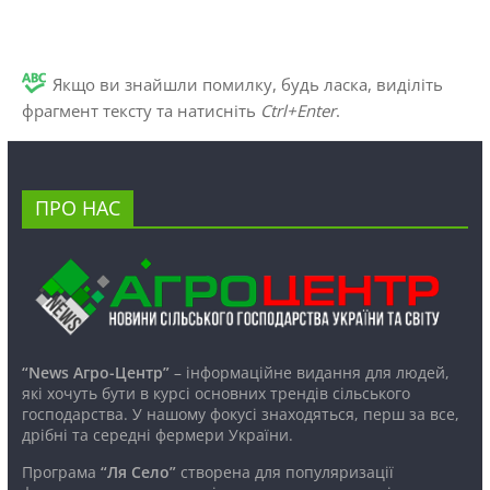
Якщо ви знайшли помилку, будь ласка, виділіть
фрагмент тексту та натисніть
Ctrl+Enter
.
ПРО НАС
“News Агро-Центр”
– інформаційне видання для людей,
які хочуть бути в курсі основних трендів сільського
господарства. У нашому фокусі знаходяться, перш за все,
дрібні та середні фермери України.
Програма
“Ля Село”
створена для популяризації