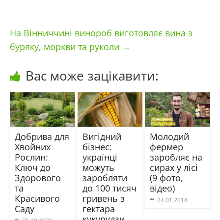
На Вінниччині винороб виготовляє вина з
буряку, моркви та руколи
→
Вас може зацікавити:
Добрива для
Вигідний
Молодий
Хвойних
бізнес:
фермер
Рослин:
українці
заробляє на
Ключ до
можуть
сирах у лісі
Здорового
заробляти
(9 фото,
та
до 100 тисяч
відео)
Красивого
гривень з
24.01.2018
Саду
гектара
кукурудзи