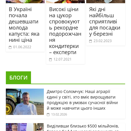
В Україні
Високі ціни
Які дні
почала
на цукор
найбільш
дешевшати
спровокуют
сприятливі
молода
ь рекордне
для посадки
капуста: яка
подорожчан
у березні
нині ціна
ня
23.02.2023
кондитерки
01.06.2022
– експерти
12.07.2021
БЛОГИ
Дмитро Соломчук: Наші аграрії
єдині у світі, хто вміє вирощувати
продукцію в умовах сучасної війни
й може навчити цього інших
13.02.2026
Виділивши близько $500 мільйонів,