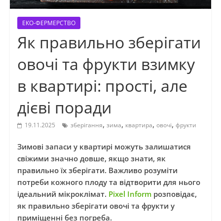
ЕКО-ФЕРМЕРСТВО
Як правильно зберігати
овочі та фрукти взимку
в квартирі: прості, але
дієві поради
,
,
,
,
19.11.2025
зберігання
зима
квартира
овочі
фрукти
Зимові запаси у квартирі можуть залишатися
свіжими значно довше, якщо знати, як
правильно їх зберігати. Важливо розуміти
потреби кожного плоду та відтворити для нього
ідеальний мікроклімат.
Pixel Inform
розповідає,
як правильно зберігати овочі та фрукти у
приміщенні без погреба.