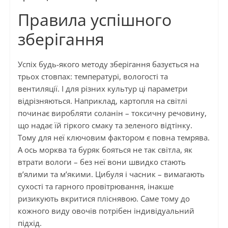
Правила успішного
зберігання
Успіх будь-якого методу зберігання базується на
трьох стовпах: температурі, вологості та
вентиляції. І для різних культур ці параметри
відрізняються. Наприклад, картопля на світлі
починає виробляти соланін – токсичну речовину,
що надає їй гіркого смаку та зеленого відтінку.
Тому для неї ключовим фактором є повна темрява.
А ось морква та буряк бояться не так світла, як
втрати вологи – без неї вони швидко стають
в’ялими та м’якими. Цибуля і часник – вимагають
сухості та гарного провітрювання, інакше
ризикують вкритися пліснявою. Саме тому до
кожного виду овочів потрібен індивідуальний
підхід.