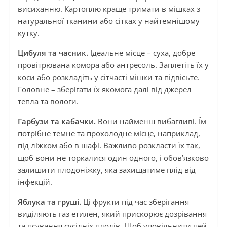
висиханню. Картоплю краще тримати в мішках з
натуральної тканини або сітках у найтемнішому
кутку.
Цибуля та часник.
Ідеальне місце – суха, добре
провітрювана комора або антресоль. Заплетіть їх у
коси або розкладіть у сітчасті мішки та підвісьте.
Головне – зберігати їх якомога далі від джерел
тепла та вологи.
Гарбузи та кабачки.
Вони найменш вибагливі. Їм
потрібне темне та прохолодне місце, наприклад,
під ліжком або в шафі. Важливо розкласти їх так,
щоб вони не торкалися один одного, і обов’язково
залишити плодоніжку, яка захищатиме плід від
інфекцій.
Яблука та груші.
Ці фрукти під час зберігання
виділяють газ етилен, який прискорює дозрівання
та псування сусідніх плодів. Щоб уповільнити цей