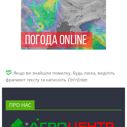
Якщо ви знайшли помилку, будь ласка, виділіть
фрагмент тексту та натисніть
Ctrl+Enter
.
ПРО НАС