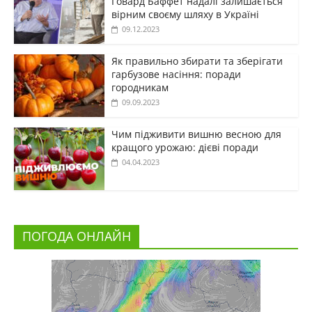
Говард Баффет надалі залишається
вірним своєму шляху в Україні
09.12.2023
Як правильно збирати та зберігати
гарбузове насіння: поради
городникам
09.09.2023
Чим підживити вишню весною для
кращого урожаю: дієві поради
04.04.2023
ПОГОДА ОНЛАЙН