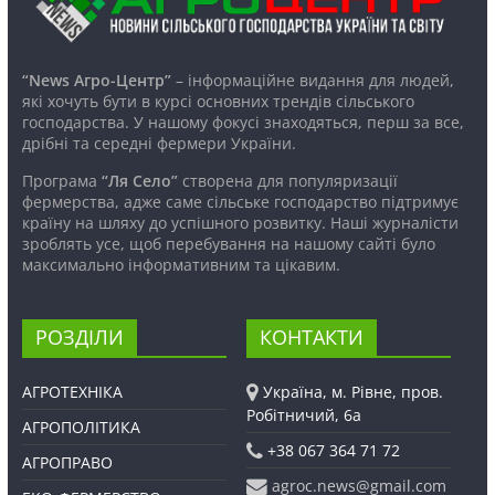
“News Агро-Центр”
– інформаційне видання для людей,
які хочуть бути в курсі основних трендів сільського
господарства. У нашому фокусі знаходяться, перш за все,
дрібні та середні фермери України.
Програма
“Ля Село”
створена для популяризації
фермерства, адже саме сільське господарство підтримує
країну на шляху до успішного розвитку. Наші журналісти
зроблять усе, щоб перебування на нашому сайті було
максимально інформативним та цікавим.
РОЗДІЛИ
КОНТАКТИ
АГРОТЕХНІКА
Україна, м. Рівне, пров.
Робітничий, 6а
АГРОПОЛІТИКА
+38 067 364 71 72
АГРОПРАВО
agroc.news@gmail.com