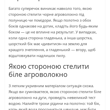
Багато суперечок виникає навколо того, якою
стороною стелити чорне агроволокно під
полуницю чи помідори. Якщо полотно з обох
боків однакове на дотик, кладіть його будь-яким
боком — це не вплине на результат. У випадках,
коли одна сторона гладенька, а інша шорстка,
шорсткий бік має «дивитися» на землю для
кращого зчеплення, а гладенький — вгору, щоб
відштовхувати надлишок пилу.
Якою стороною стелити
біле агроволокно
З легким укривним матеріалом ситуація схожа.
Якщо ви сумніваєтеся, якою стороною стелити біле
агроволокно на дуги, проведіть невеликий тест
водою. Налийте трохи рідини на полотно: той бік,
крізь який вода просочується швидше, має бути