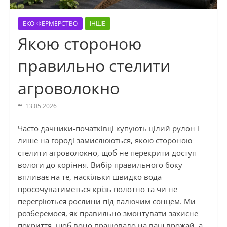
ЕКО-ФЕРМЕРСТВО
ІНШЕ
Якою стороною
правильно стелити
агроволокно
13.05.2026
Часто дачники-початківці купують цілий рулон і
лише на городі замислюються, якою стороною
стелити агроволокно, щоб не перекрити доступ
вологи до коріння. Вибір правильного боку
впливає на те, наскільки швидко вода
просочуватиметься крізь полотно та чи не
перегріються рослини під палючим сонцем. Ми
розберемося, як правильно змонтувати захисне
покриття, щоб воно працювало на ваш врожай, а