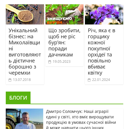
Унікальний
Що зробити,
Річ, яка є в
бізнес: на
щоб не ріс
горщику
Миколаївщи
бур’ян:
кожної
ні
поради
покупної
виготовляют
дачникам
орхідеї та
ь дієтичне
повільно
19.05.2023
борошно з
вбиває
черемхи
квітку
13.07.2018
22.01.2024
БЛОГИ
Дмитро Соломчук: Наші аграрії
єдині у світі, хто вміє вирощувати
продукцію в умовах сучасної війни
й може навчити цього інших