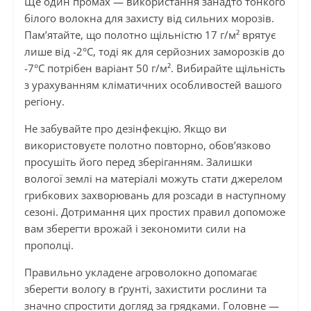
Ще один промах — використання занадто тонкого
білого волокна для захисту від сильних морозів.
Пам’ятайте, що полотно щільністю 17 г/м² врятує
лише від -2°C, тоді як для серйозних заморозків до
-7°C потрібен варіант 50 г/м². Вибирайте щільність
з урахуванням кліматичних особливостей вашого
регіону.
Не забувайте про дезінфекцію. Якщо ви
використовуєте полотно повторно, обов’язково
просушіть його перед зберіганням. Залишки
вологої землі на матеріалі можуть стати джерелом
грибкових захворювань для розсади в наступному
сезоні. Дотримання цих простих правил допоможе
вам зберегти врожай і зекономити сили на
прополці.
Правильно укладене агроволокно допомагає
зберегти вологу в ґрунті, захистити рослини та
значно спростити догляд за грядками. Головне —