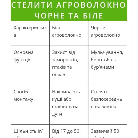
Характеристик
Біле
Чорне
а
агроволокно
агроволокно
Основна
Захист від
Мульчування,
функція
заморозків,
боротьба з
птахів та
бур’янами
опіків
Спосіб
Накривають
Стелять
монтажу
кущі або
безпосереднь
ставлять на
о на землю
дуги
Щільність (г/
Від 17 до 50
Зазвичай 50