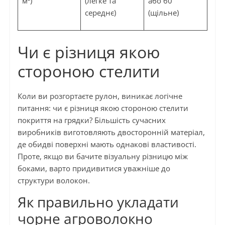
м²)
(легке та
або 60
середнє)
(щільне)
Чи є різниця якою
стороною стелити
Коли ви розгортаєте рулон, виникає логічне
питання: чи є різниця якою стороною стелити
покриття на грядки? Більшість сучасних
виробників виготовляють двосторонній матеріал,
де обидві поверхні мають однакові властивості.
Проте, якщо ви бачите візуальну різницю між
боками, варто придивитися уважніше до
структури волокон.
Як правильно укладати
чорне агроволокно