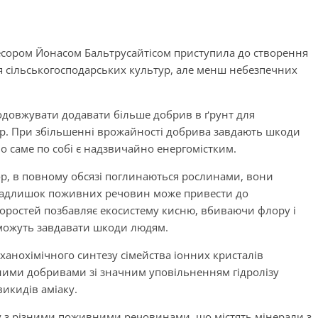
фесором Йонасом Бальтрусайтісом приступила до створення
 сільськогосподарських культур, але менш небезпечних
продовжувати додавати більше добрив в ґрунт для
р. При збільшенні врожайності добрива завдають шкоди
 саме по собі є надзвичайно енергомістким.
ор, в повному обсязі поглинаються рослинами, вони
 Надлишок поживних речовин може привести до
водоростей позбавляє екосистему кисню, вбиваючи флору і
 можуть завдавати шкоди людям.
ханохімічного синтезу сімейства іонних кристалів
ними добривами зі значним уповільненням гідролізу
викидів аміаку.
у з різними поживними речовинами, що містять мінерали з