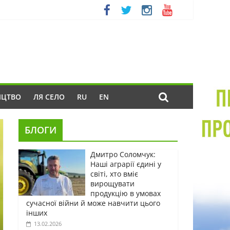
ИЦТВО
ЛЯ СЕЛО
RU
EN
БЛОГИ
Дмитро Соломчук:
Наші аграрії єдині у
світі, хто вміє
вирощувати
продукцію в умовах
сучасної війни й може навчити цього
інших
13.02.2026