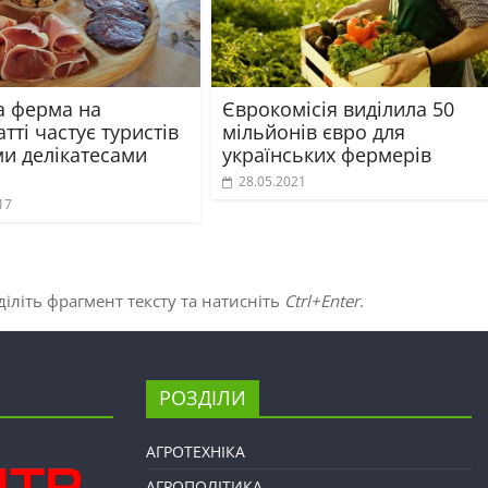
а ферма на
Єврокомісія виділила 50
тті частує туристів
мільйонів євро для
ми делікатесами
українських фермерів
28.05.2021
17
іліть фрагмент тексту та натисніть
Ctrl+Enter
.
РОЗДІЛИ
АГРОТЕХНІКА
АГРОПОЛІТИКА