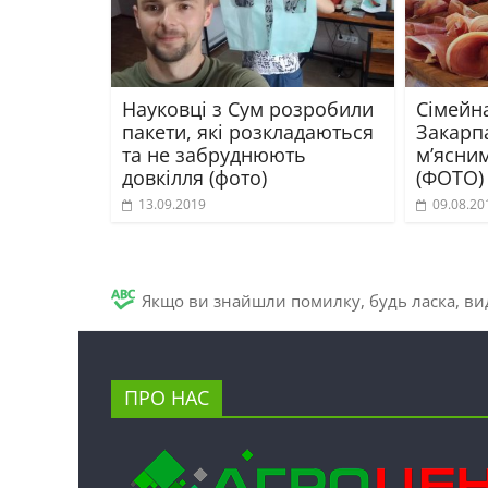
Науковці з Сум розробили
Сімейн
пакети, які розкладаються
Закарпа
та не забруднюють
м’ясни
довкілля (фото)
(ФОТО)
13.09.2019
09.08.20
Якщо ви знайшли помилку, будь ласка, вид
ПРО НАС