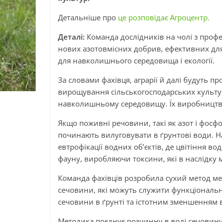
Детальніше про
це розповідає Агроцентр.
Деталі:
Команда дослідників на чолі з про
нових азотовмісних добрив, ефективних для
для навколишнього середовища і екології.
За словами фахівця, аграрії й далі будуть 
вирощування сільськогосподарських культу
навколишньому середовищу. Їх виробництво
Якщо поживні речовини, такі як азот і фосф
починають вилуговувати в ґрунтові води.
евтрофікації водних об’єктів, де цвітіння 
фауну, виробляючи токсини, які в наслідку
Команда фахівців розробила сухий метод ме
сечовини, які можуть служити функціональ
сечовини в ґрунті та істотним зменшенням 
Методика поєднує розчинну в воді сечовин