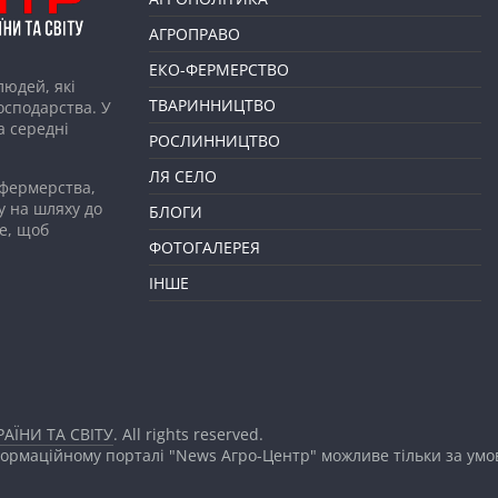
АГРОПРАВО
ЕКО-ФЕРМЕРСТВО
людей, які
ТВАРИННИЦТВО
господарства. У
а середні
РОСЛИННИЦТВО
ЛЯ СЕЛО
 фермерства,
у на шляху до
БЛОГИ
е, щоб
ФОТОГАЛЕРЕЯ
ІНШЕ
АЇНИ ТА СВІТУ
. All rights reserved.
формаційному порталі "News Агро-Центр" можливе тільки за ум