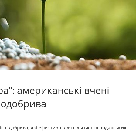
а”: американські вчені
кодобрива
сні добрива, які ефективні для сільськогосподарських