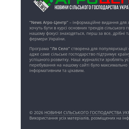
“News Агро-Центр”
– інформаційне видання для 
хочуть бути в курсі основних трендів сільського 
нашому фокусі знаходяться, перш за все, дрібні т
фермери України.
Програма
“Ля Село”
створена для популяризації
адже саме сільське господарство підтримує країн
успішного розвитку. Наші журналісти зроблять ус
перебування на нашому сайті було максимально
інформативним та цікавим.
© 2026
НОВИНИ СІЛЬСЬКОГО ГОСПОДАРСТВА УКР
Використання усіх матеріалів, розміщених на ін