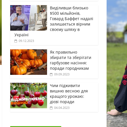
Виділивши близько
$500 мільйонів,
Говард Баффет надалі
залишається вірним
своєму шляху в
Україні
09.12.2023
Як правильно
збирати та зберігати
гарбузове насіння:
поради городникам
09.09.2023
Чим підживити
вишню весною для
кращого урожаю:
дієві поради
04.04.2023