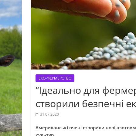
ЕКО-ФЕРМЕРСТВО
“Ідеально для фермер
створили безпечні е
31.07.2020
Американські вчені створили нові азотовмі
культур.