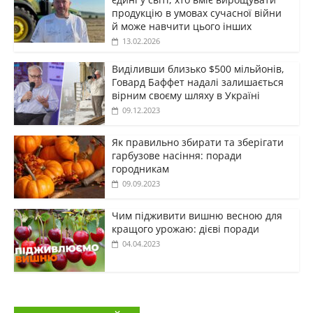
продукцію в умовах сучасної війни
й може навчити цього інших
13.02.2026
Виділивши близько $500 мільйонів,
Говард Баффет надалі залишається
вірним своєму шляху в Україні
09.12.2023
Як правильно збирати та зберігати
гарбузове насіння: поради
городникам
09.09.2023
Чим підживити вишню весною для
кращого урожаю: дієві поради
04.04.2023