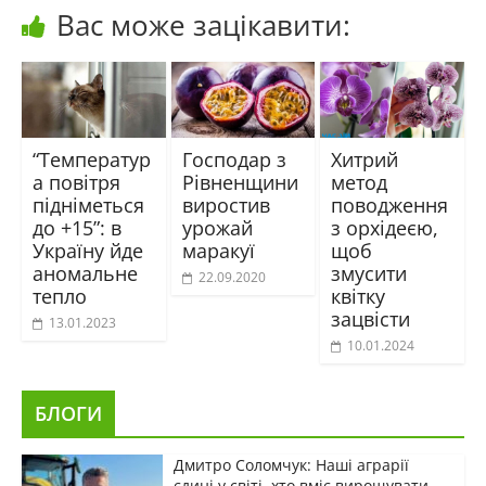
Вас може зацікавити:
“Температур
Господар з
Хитрий
а повітря
Рівненщини
метод
підніметься
виростив
поводження
до +15”: в
урожай
з орхідеєю,
Україну йде
маракуї
щоб
аномальне
змусити
22.09.2020
тепло
квітку
зацвісти
13.01.2023
10.01.2024
БЛОГИ
Дмитро Соломчук: Наші аграрії
єдині у світі, хто вміє вирощувати