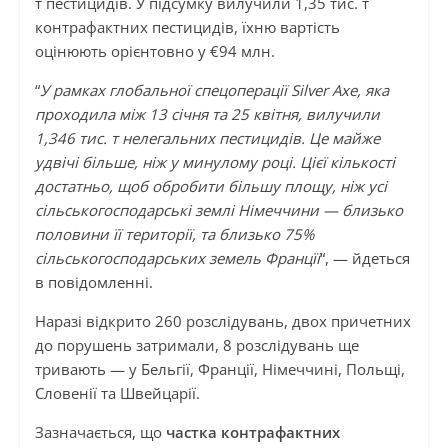
т пестицидів. У підсумку вилучили 1,35 тис. т
контрафактних пестицидів, їхню вартість
оцінюють орієнтовно у €94 млн.
“
У рамках глобальної спецоперації Silver Axe, яка
проходила між 13 січня та 25 квітня, вилучили
1,346 тис. т нелегальних пестицидів. Це майже
удвічі більше, ніж у минулому році. Цієї кількості
достатньо, щоб обробити більшу площу, ніж усі
сільськогосподарські землі Німеччини — близько
половини її території, та близько 75%
сільськогосподарських земель Францїі
“, — йдеться
в повідомленні.
Наразі відкрито 260 розслідувань, двох причетних
до порушень затримали, 8 розслідувань ще
тривають — у Бельгії, Франції, Німеччині, Польщі,
Словенії та Швейцарії.
Зазначається, що
частка контрафактних