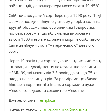
райони Індії, де температура може сягати 40-45°C.
Свій початок даний сорт бере ще з 1998 року. Тоді
фермер посадив яблуню у своєму дворі, а коли на
другий рік саджанець був великим і здоровим,
чоловік зрозумів, що яблуня, яка виросла на
висоті 1800 метрів над рівнем моря, є особливою.
Саме ця яблуня стала “материнською” для його
сорту.
Через 10 років цей сорт зацікавив Індійський фонд
інновацій, і дослідження показали, що рослини
HRMN-99, які мають вік 3-8 років, дають до 75 кг
плодів на рослину в рік. За розмірами це яблуко
більше в порівнянні з іншими сортами, з дуже
м’якою, солодкою та соковитою м’якоттю.
Джерело:
сайт
Freshplaza
Читайте також:
У ВР сьогодні заборонили