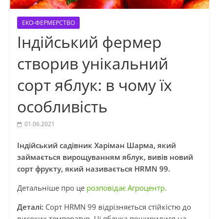
ЕКО-ФЕРМЕРСТВО
Індійський фермер
створив унікальний
сорт яблук: в чому їх
особливість
01.06.2021
Індійський садівник Харіман Шарма, який
займається вирощуванням яблук, вивів новий
сорт фрукту, який називається HRMN 99.
Детальніше про це
розповідає Агроцентр.
Деталі:
Сорт HRMN 99 відрізняється стійкістю до
високих температур. Ці яблука поширилися на