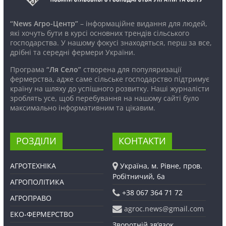
“News Агро-Центр”
– інформаційне видання для людей,
які хочуть бути в курсі основних трендів сільського
господарства. У нашому фокусі знаходяться, перш за все,
дрібні та середні фермери України.
Програма
“Ля Село”
створена для популяризації
фермерства, адже саме сільське господарство підтримує
країну на шляху до успішного розвитку. Наші журналісти
зроблять усе, щоб перебування на нашому сайті було
максимально інформативним та цікавим.
РОЗДІЛИ
КОНТАКТИ
АГРОТЕХНІКА
Україна, м. Рівне, пров.
Робітничий, 6а
АГРОПОЛІТИКА
+38 067 364 71 72
АГРОПРАВО
agroc.news@gmail.com
ЕКО-ФЕРМЕРСТВО
Зворотній зв’язок