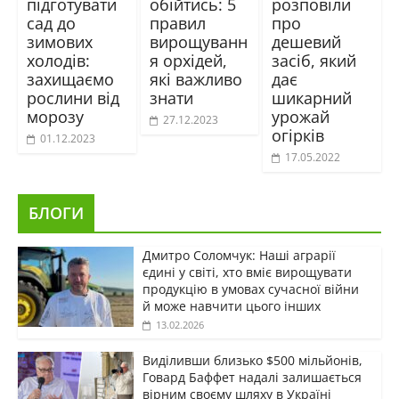
підготувати
обійтись: 5
розповіли
сад до
правил
про
зимових
вирощуванн
дешевий
холодів:
я орхідей,
засіб, який
захищаємо
які важливо
дає
рослини від
знати
шикарний
морозу
урожай
27.12.2023
огірків
01.12.2023
17.05.2022
БЛОГИ
Дмитро Соломчук: Наші аграрії
єдині у світі, хто вміє вирощувати
продукцію в умовах сучасної війни
й може навчити цього інших
13.02.2026
Виділивши близько $500 мільйонів,
Говард Баффет надалі залишається
вірним своєму шляху в Україні