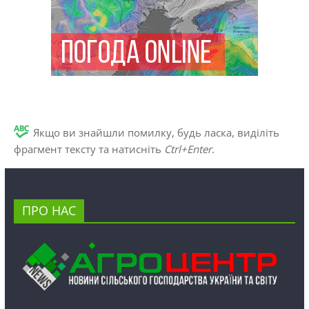
Якщо ви знайшли помилку, будь ласка, виділіть
фрагмент тексту та натисніть
Ctrl+Enter
.
ПРО НАС