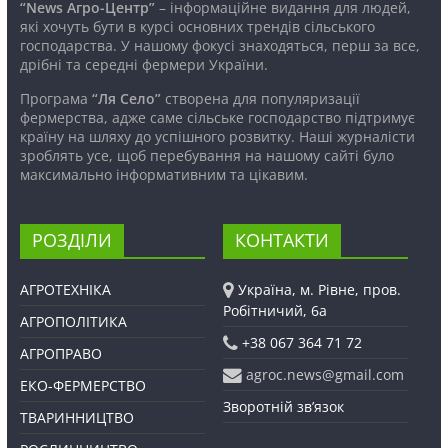
“News Агро-Центр”
– інформаційне видання для людей,
які хочуть бути в курсі основних трендів сільського
господарства. У нашому фокусі знаходяться, перш за все,
дрібні та середні фермери України.
Програма
“Ля Село”
створена для популяризації
фермерства, адже саме сільське господарство підтримує
країну на шляху до успішного розвитку. Наші журналісти
зроблять усе, щоб перебування на нашому сайті було
максимально інформативним та цікавим.
РОЗДІЛИ
КОНТАКТИ
АГРОТЕХНІКА
Україна, м. Рівне, пров.
Робітничий, 6а
АГРОПОЛІТИКА
+38 067 364 71 72
АГРОПРАВО
agroc.news@gmail.com
ЕКО-ФЕРМЕРСТВО
Зворотній зв’язок
ТВАРИННИЦТВО