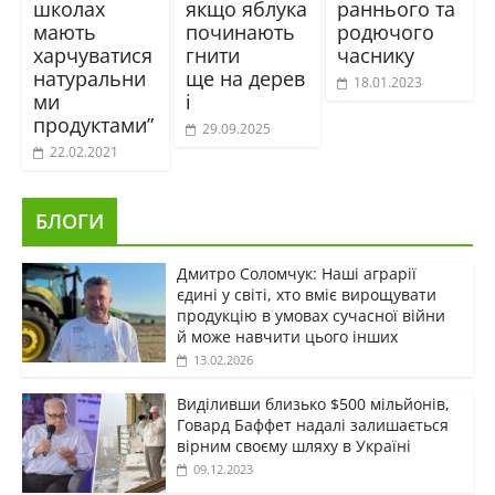
школах
якщо яблука
раннього та
мають
починають
родючого
харчуватися
гнити
часнику
натуральни
ще на дерев
18.01.2023
ми
і
продуктами”
29.09.2025
22.02.2021
БЛОГИ
Дмитро Соломчук: Наші аграрії
єдині у світі, хто вміє вирощувати
продукцію в умовах сучасної війни
й може навчити цього інших
13.02.2026
Виділивши близько $500 мільйонів,
Говард Баффет надалі залишається
вірним своєму шляху в Україні
09.12.2023