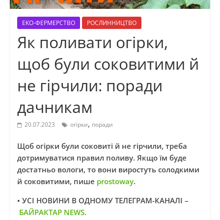
ЕКО-ФЕРМЕРСТВО
РОСЛИННИЦТВО
Як поливати огірки,
щоб були соковитими й
не гірчили: поради
дачникам
,
20.07.2023
огірки
поради
Щоб огірки були соковиті й не гірчили, треба
дотримуватися правил поливу. Якщо їм буде
достатньо вологи, то вони виростуть солодкими
й соковитими, пише
prostoway
.
• УСІ НОВИНИ В ОДНОМУ ТЕЛЕГРАМ-КАНАЛІ –
БАЙРАКТАР NEWS
.