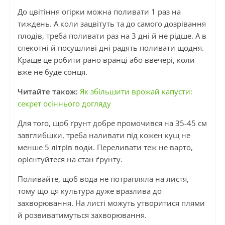
До цвітіння огірки можна поливати 1 раз на
тиждень. А коли зацвітуть та до самого дозрівання
плодів, треба поливати раз на 3 дні й не рідше. А в
спекотні й посушливі дні радять поливати щодня.
Краще це робити рано вранці або ввечері, коли
вже не буде сонця.
Читайте також:
Як збільшити врожай капусти:
секрет осіннього догляду
Для того, щоб ґрунт добре промочився на 35-45 см
завглибшки, треба наливати під кожен кущ не
менше 5 літрів води. Переливати теж не варто,
орієнтуйтеся на стан ґрунту.
Поливайте, щоб вода не потрапляла на листя,
тому що ця культура дуже вразлива до
захворювання. На листі можуть утворитися плями
й розвиватимуться захворювання.