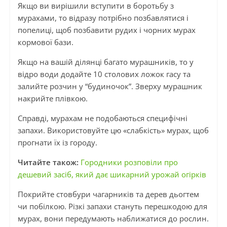
Якщо ви вирішили вступити в боротьбу з
мурахами, то відразу потрібно позбавлятися і
попелиці, щоб позбавити рудих і чорних мурах
кормової бази.
Якщо на вашій ділянці багато мурашників, то у
відро води додайте 10 столових ложок гасу та
залийте розчин у “будиночок”. Зверху мурашник
накрийте плівкою.
Справді, мурахам не подобаються специфічні
запахи. Використовуйте цю «слабкість» мурах, щоб
прогнати їх із городу.
Читайте також:
Городники розповіли про
дешевий засіб, який дає шикарний урожай огірків
Покрийте стовбури чагарників та дерев дьогтем
чи побілкою. Різкі запахи стануть перешкодою для
мурах, вони передумають наближатися до рослин.