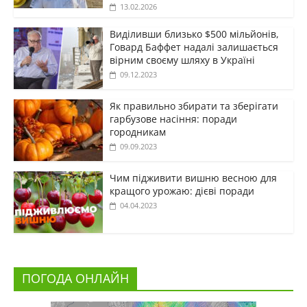
13.02.2026
Виділивши близько $500 мільйонів,
Говард Баффет надалі залишається
вірним своєму шляху в Україні
09.12.2023
Як правильно збирати та зберігати
гарбузове насіння: поради
городникам
09.09.2023
Чим підживити вишню весною для
кращого урожаю: дієві поради
04.04.2023
ПОГОДА ОНЛАЙН