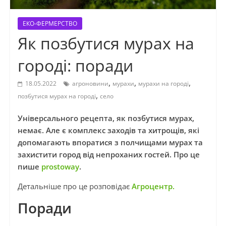
ЕКО-ФЕРМЕРСТВО
Як позбутися мурах на
городі: поради
,
,
,
18.05.2022
агроновини
мурахи
мурахи на городі
,
позбутися мурах на городі
село
Універсального рецепта, як позбутися мурах,
немає. Але є комплекс заходів та хитрощів, які
допомагають впоратися з полчищами мурах та
захистити город від непроханих гостей. Про це
пише
prostoway
.
Детальніше про це розповідає
Агроцентр.
Поради