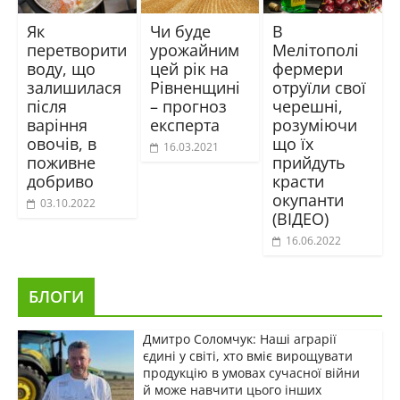
Як
Чи буде
В
перетворити
урожайним
Мелітополі
воду, що
цей рік на
фермери
залишилася
Рівненщині
отруїли свої
після
– прогноз
черешні,
варіння
експерта
розуміючи
овочів, в
що їх
16.03.2021
поживне
прийдуть
добриво
красти
окупанти
03.10.2022
(ВІДЕО)
16.06.2022
БЛОГИ
Дмитро Соломчук: Наші аграрії
єдині у світі, хто вміє вирощувати
продукцію в умовах сучасної війни
й може навчити цього інших