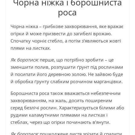
Чорна ніжка і борошниста
роса
Чорна ніжка – грибкове захворювання, яке вражає
огірки й може призвести до загибелі врожаю.
Спочатку чорніє стебло, а потім з’являються жовті
плями на листках.
Як боротися:
перше, що потрібно зробити – це
зменшити полив, розпушити ґрунт під рослинами
й посипати його деревною золою. Не зайвою буде
й обробка ґрунту слабким розчином марганцівки.
Борошниста роса також вважається небезпечним
захворюванням, на жаль, досить поширеним
серед безлічі рослин. Характеризується білими або
рудими каламутними плямами на листках і
стеблах, через що огірки починають в’янути.
Як боротися:
пошкоджене листя зрізати й спалити,