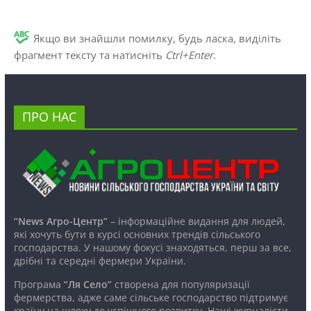
Якщо ви знайшли помилку, будь ласка, виділіть
фрагмент тексту та натисніть
Ctrl+Enter
.
ПРО НАС
“News Агро-Центр”
– інформаційне видання для людей,
які хочуть бути в курсі основних трендів сільського
господарства. У нашому фокусі знаходяться, перш за все,
дрібні та середні фермери України.
Програма
“Ля Село”
створена для популяризації
фермерства, адже саме сільське господарство підтримує
країну на шляху до успішного розвитку. Наші журналісти