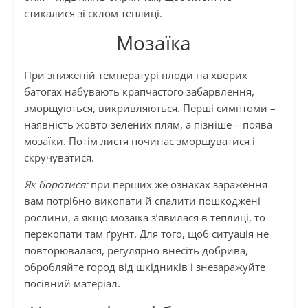
стикалися зі склом теплиці.
Мозаїка
При зниженій температурі плоди на хворих
батогах набувають крапчастого забарвлення,
зморщуються, викривляються. Перші симптоми –
наявність жовто-зелених плям, а пізніше – поява
мозаїки. Потім листя починає зморщуватися і
скручуватися.
Як боротися:
при перших же ознаках зараження
вам потрібно викопати й спалити пошкоджені
рослини, а якщо мозаїка з’явилася в теплиці, то
перекопати там ґрунт. Для того, щоб ситуація не
повторювалася, регулярно внесіть добрива,
обробляйте город від шкідників і знезаражуйте
посівний матеріал.