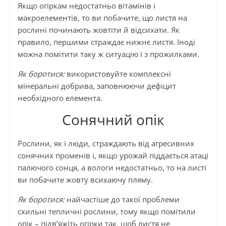
Якщо огіркам недостатньо вітамінів і
макроелементів, то ви побачите, що листя на
рослині починають жовтіти й відсихати. Як
правило, першими страждає нижнє листя. Іноді
можна помітити таку ж ситуацію і з прожилками.
Як боротися:
використовуйте комплексні
мінеральні добрива, заповнюючи дефіцит
необхідного елемента.
Сонячний опік
Рослини, як і люди, страждають від агресивних
сонячних променів і, якщо урожай піддається атаці
палючого сонця, а вологи недостатньо, то на листі
ви побачите жовту всихаючу пляму.
Як боротися:
найчастіше до такої проблеми
схильні тепличні рослини, тому якщо помітили
опік – підв’яжіть огірки так, щоб листя не