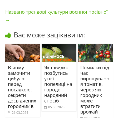
Названо трендові культури воєнної посівної
→
Вас може зацікавити:
В чому
Як швидко
Помилки під
замочити
позбутись
час
цибулю
усієї
вирощуванн
перед
попелиці на
я томатів,
посадкою:
городі:
через які
секрети
народний
городник
досвідчених
спосіб
може
городників
втратити
05.06.2023
врожай
26.03.2024