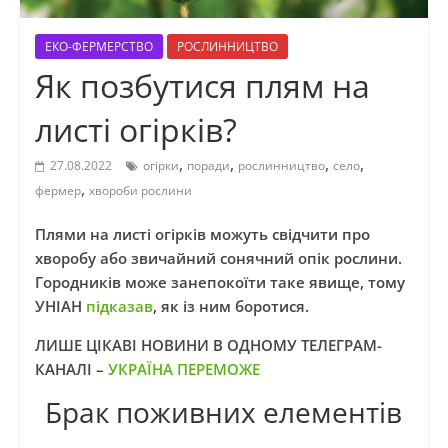
ЕКО-ФЕРМЕРСТВО
РОСЛИННИЦТВО
Як позбутися плям на
листі огірків?
,
,
,
,
27.08.2022
огірки
поради
рослинництво
село
,
фермер
хвороби рослини
Плями на листі огірків можуть свідчити про
хворобу або звичайний сонячний опік рослини.
Городників може занепокоїти таке явище, тому
УНІАН
підказав
, як із ним боротися.
ЛИШЕ ЦІКАВІ НОВИНИ В ОДНОМУ ТЕЛЕГРАМ-
КАНАЛІ –
УКРАЇНА ПЕРЕМОЖЕ
Брак поживних елементів