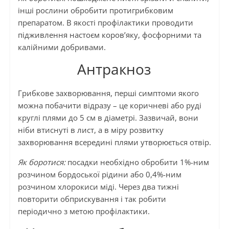
інші рослини обробити протигрибковим
препаратом. В якості профілактики проводити
підживлення настоєм коров’яку, фосфорними та
калійними добривами.
Антракноз
Грибкове захворювання, перші симптоми якого
можна побачити відразу – це коричневі або руді
круглі плями до 5 см в діаметрі. Зазвичай, вони
ніби втиснуті в лист, а в міру розвитку
захворювання всередині плями утворюється отвір.
Як боротися:
посадки необхідно обробити 1%-ним
розчином бордоської рідини або 0,4%-ним
розчином хлорокиси міді. Через два тижні
повторити обприскування і так робити
періодично з метою профілактики.