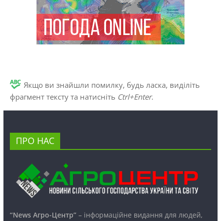
Якщо ви знайшли помилку, будь ласка, виділіть
фрагмент тексту та натисніть
Ctrl+Enter
.
ПРО НАС
“News Агро-Центр”
– інформаційне видання для людей,