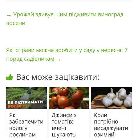
←
Урожай здивує: чим підживити виноград
восени
Які справи можна зробити у саду у вересні: 7
порад садівникам
→
Вас може зацікавити:
Як
Джинси з
Коли
забезпечити
томатів:
потрібно
вологу
вчені
висаджувати
рослинам
шукають
озимий