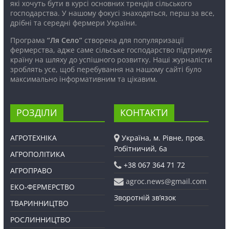
які хочуть бути в курсі основних трендів сільського
господарства. У нашому фокусі знаходяться, перш за все,
дрібні та середні фермери України.
Програма
“Ля Село”
створена для популяризації
фермерства, адже саме сільське господарство підтримує
країну на шляху до успішного розвитку. Наші журналісти
зроблять усе, щоб перебування на нашому сайті було
максимально інформативним та цікавим.
РОЗДІЛИ
КОНТАКТИ
АГРОТЕХНІКА
Україна, м. Рівне, пров.
Робітничий, 6а
АГРОПОЛІТИКА
+38 067 364 71 72
АГРОПРАВО
agroc.news@gmail.com
ЕКО-ФЕРМЕРСТВО
Зворотній зв’язок
ТВАРИННИЦТВО
РОСЛИННИЦТВО