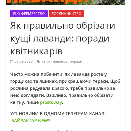
ЕКО-ФЕРМЕРСТВО
РОСЛИННИЦТВО
Як правильно обрізати
кущі лаванди: поради
квітникарів
,
,
08.09.2023
квіти
лаванда
поради
Часто можна побачити, як лаванда росте у
горщиках та ящиках, прикрашаючи тераси. Щоб
рослина радувала красою, треба правильно за
нею доглядати. Важливо, правильно обрізати
квітку, пише
prosto
w
ay
.
УСІ НОВИНИ В ОДНОМУ ТЕЛЕГРАМ-КАНАЛІ
–
БАЙРАКТАР NEWS