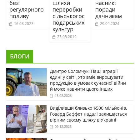
без
шляхи
часник:
регулярного
переробки
поради
поливу
сільськогос
дачникам
подарських
16.08.2023
29.09.2024
культур
25.05.2019
БЛОГИ
Дмитро Соломчук: Наші аграрії
єдині у світі, хто вміє вирощувати
продукцію в умовах сучасної війни
й може навчити цього інших
13.02.2026
Виділивши близько $500 мільйонів,
Говард Баффет надалі залишається
вірним своєму шляху в Україні
09.12.2023