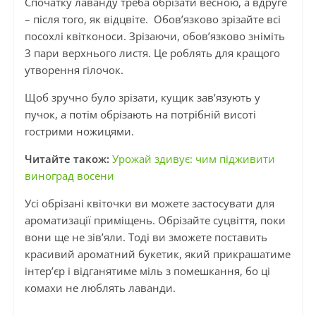
Спочатку лаванду треба обрізати весною, а вдруге
– після того, як відцвіте. Обов’язково зрізайте всі
посохлі квітконоси. Зрізаючи, обов’язково зніміть
3 пари верхнього листя. Це роблять для кращого
утворення гілочок.
Щоб зручно було зрізати, кущик зав’язують у
пучок, а потім обрізають на потрібній висоті
гострими ножицями.
Читайте також:
Урожай здивує: чим підживити
виноград восени
Усі обрізані квіточки ви можете застосувати для
ароматизації приміщень. Обрізайте суцвіття, поки
вони ще не зів’яли. Тоді ви зможете поставить
красивий ароматний букетик, який прикрашатиме
інтер’єр і відганятиме міль з помешкання, бо ці
комахи не люблять лаванди.