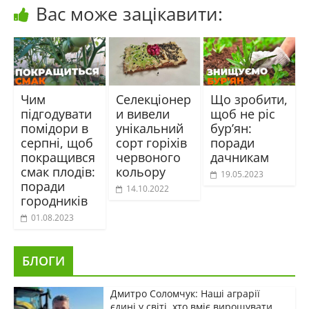
Вас може зацікавити:
Чим
Селекціонер
Що зробити,
підгодувати
и вивели
щоб не ріс
помідори в
унікальний
бур’ян:
серпні, щоб
сорт горіхів
поради
покращився
червоного
дачникам
смак плодів:
кольору
19.05.2023
поради
14.10.2022
городників
01.08.2023
БЛОГИ
Дмитро Соломчук: Наші аграрії
єдині у світі, хто вміє вирощувати