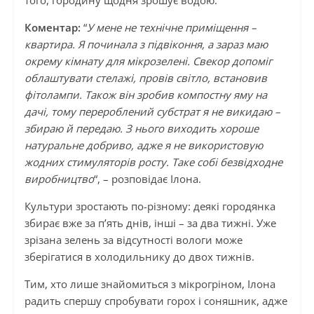
того, городину щодня зрошує водою.
Коментар:
“
У мене не технічне приміщення –
квартира. Я починала з підвіконня, а зараз маю
окрему кімнату для мікрозелені. Свекор допоміг
облаштувати стелажі, провів світло, встановив
фітолампи. Також він зробив компостну яму на
дачі, тому перероблений субстрат я не викидаю –
збираю й передаю. З нього виходить хороше
натуральне добриво, адже я не використовую
жодних стимуляторів росту. Таке собі безвідходне
виробництво
“, – розповідає Ілона.
Культури зростають по-різному: деякі городянка
збирає вже за п’ять днів, інші – за два тижні. Уже
зрізана зелень за відсутності вологи може
зберігатися в холодильнику до двох тижнів.
Тим, хто лише знайомиться з мікрогріном, Ілона
радить спершу спробувати горох і соняшник, адже