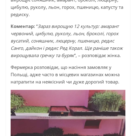
цибулю, руколу, льон, горох, пшеницю, капусту та
редиску.
Коментар:
“
Зараз вирощую 12 культур: амарант
червоний, цибулю, руколу, льон, броколі, горох
вусатий, соняшник, люцерну, пшеницю, редис
Санго, дайкон і редис Ред Корал. Ще раніше також
вирощувала гречку та буряк
“, – розповідає жінка.
Фермерка розповідає, що насіння замовляє у
Польщі, адже часто в місцевих магазинах можна
натрапити на неякісний чи дуже дорогий товар.