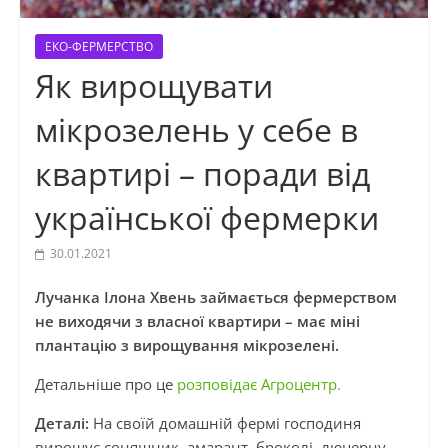
ЕКО-ФЕРМЕРСТВО
Як вирощувати
мікрозелень у себе в
квартирі – поради від
української фермерки
30.01.2021
Лучанка Ілона Хвень займається фермерством
не виходячи з власної квартири – має міні
плантацію з вирощування мікрозелені.
Детальніше про це
розповідає Агроцентр.
Деталі:
На своїй домашній фермі господиня
вирощує соняшник, амарант, броколі, люцерну,