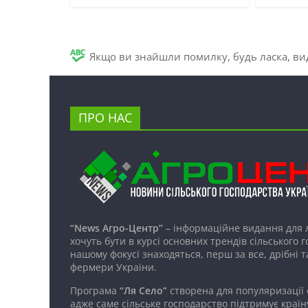
Якщо ви знайшли помилку, будь ласка, вид
ПРО НАС
“News Агро-Центр”
– інформаційне видання для 
хочуть бути в курсі основних трендів сільського 
нашому фокусі знаходяться, перш за все, дрібні т
фермери України.
Програма
“Ля Село”
створена для популяризації
адже саме сільське господарство підтримує країн