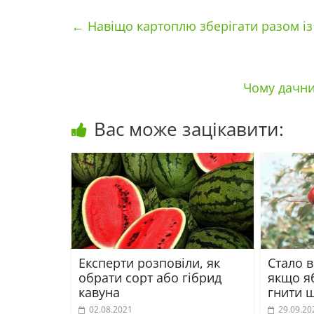
←
Навіщо картоплю зберігати разом із
Чому дачни
Вас може зацікавити:
Експерти розповіли, як
Стало в
обрати сорт або гібрид
якщо я
кавуна
гнити щ
02.08.2021
29.09.20