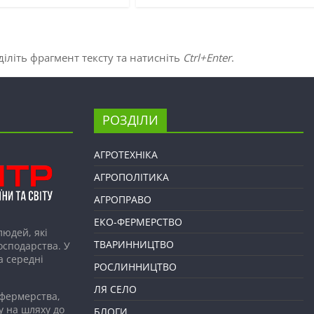
іліть фрагмент тексту та натисніть
Ctrl+Enter
.
РОЗДІЛИ
АГРОТЕХНІКА
АГРОПОЛІТИКА
АГРОПРАВО
ЕКО-ФЕРМЕРСТВО
людей, які
ТВАРИННИЦТВО
господарства. У
а середні
РОСЛИННИЦТВО
ЛЯ СЕЛО
 фермерства,
у на шляху до
БЛОГИ