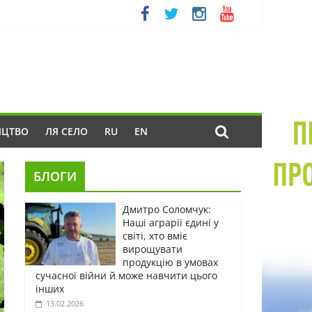
ИЦТВО
ЛЯ СЕЛО
RU
EN
БЛОГИ
Дмитро Соломчук:
Наші аграрії єдині у
світі, хто вміє
вирощувати
продукцію в умовах
сучасної війни й може навчити цього
інших
13.02.2026