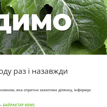
роду раз і назавжди
слиною, яка спритно захоплює ділянку, інформує
 –
БАЙРАКТАР NEWS