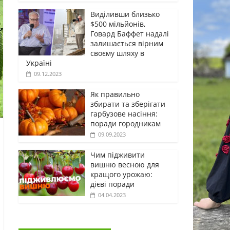
Виділивши близько
$500 мільйонів,
Говард Баффет надалі
залишається вірним
своєму шляху в
Україні
09.12.2023
Як правильно
збирати та зберігати
гарбузове насіння:
поради городникам
09.09.2023
Чим підживити
вишню весною для
кращого урожаю:
дієві поради
04.04.2023