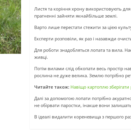
Листя та коріння хрону використовують для о
прагненні зайняти якнайбільше землі.
Варто лише перестати стежити за цією куль
Експерти розповіли, як раз і назавжди очисти
Для роботи знадобляться лопата та вила. Н
живці.
Потім вилами слід обкопати весь простір на
рослина не дуже велика. Землю потрібно р
Читайте також:
Навіщо картоплю зберігати 
Далі за допомогою лопати потрібно акуратн
не обірвати паростки, інакше вони залишать
В ідеалі видалити кореневища з першого разу