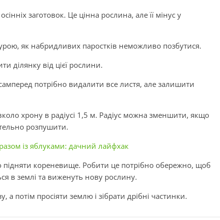
сінніх заготовок. Це цінна рослина, але її мінус у
турою, як набридливих паростків неможливо позбутися.
ти ділянку від цієї рослини.
асамперед потрібно видалити все листя, але залишити
вколо хрону в радіусі 1,5 м. Радіус можна зменшити, якщо
етельно розпушити.
разом із яблуками: дачний лайфхак
о підняти кореневище. Робити це потрібно обережно, щоб
ся в землі та виженуть нову рослину.
, а потім просіяти землю і зібрати дрібні частинки.