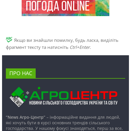
Якщо ви знайшли помилку, будь ласка, виділіть
фрагмент тексту та натисніть
Ctrl+Enter
.
ПРО НАС
“News Агро-Центр”
– інформаційне видання для людей,
які хочуть бути в курсі основних трендів сільського
господарства. У нашому фокусі знаходяться, перш за все,