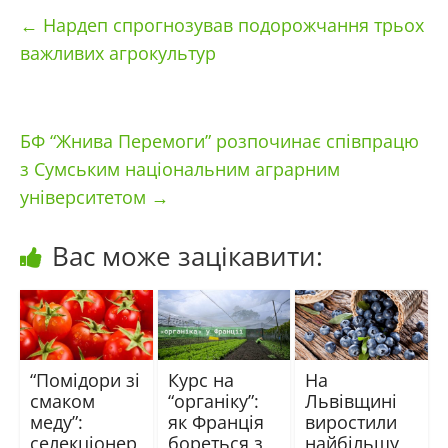
←
Нардеп спрогнозував подорожчання трьох
важливих агрокультур
БФ “Жнива Перемоги” розпочинає співпрацю
з Сумським національним аграрним
університетом
→
Вас може зацікавити:
“Помідори зі
Курс на
На
смаком
“органіку”:
Львівщині
меду”:
як Франція
виростили
селекціонер
бореться з
найбільшу