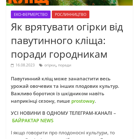
ЕКО-ФЕРМЕРСТВО
РОСЛИННИЦТВО
Як врятувати огірки від
павутинного кліща:
поради городникам
,
16.08.2023
огірки
поради
Павутинний кліщ може занапастити весь
урожай овочевих та інших плодових культур.
Важливо боротися із шкідником навіть
наприкінці сезону, пише
prostoway
.
УСІ НОВИНИ В ОДНОМУ ТЕЛЕГРАМ-КАНАЛІ –
БАЙРАКТАР NEWS
І якщо говорити про плодоносні культури, то