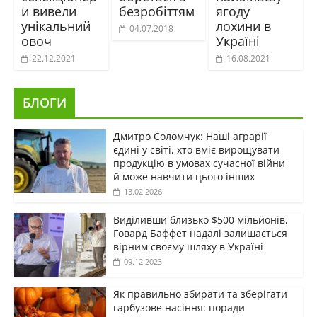
и вивели
безробіттям
ягоду
унікальний
лохини в
04.07.2018
овоч
Україні
22.12.2021
16.08.2021
БЛОГИ
Дмитро Соломчук: Наші аграрії
єдині у світі, хто вміє вирощувати
продукцію в умовах сучасної війни
й може навчити цього інших
13.02.2026
Виділивши близько $500 мільйонів,
Говард Баффет надалі залишається
вірним своєму шляху в Україні
09.12.2023
Як правильно збирати та зберігати
гарбузове насіння: поради