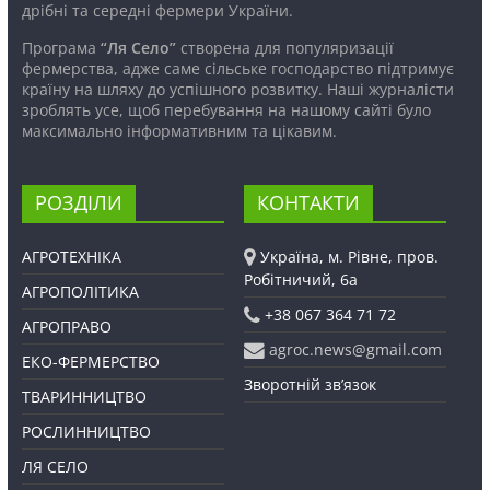
дрібні та середні фермери України.
Програма
“Ля Село”
створена для популяризації
фермерства, адже саме сільське господарство підтримує
країну на шляху до успішного розвитку. Наші журналісти
зроблять усе, щоб перебування на нашому сайті було
максимально інформативним та цікавим.
РОЗДІЛИ
КОНТАКТИ
АГРОТЕХНІКА
Україна, м. Рівне, пров.
Робітничий, 6а
АГРОПОЛІТИКА
+38 067 364 71 72
АГРОПРАВО
agroc.news@gmail.com
ЕКО-ФЕРМЕРСТВО
Зворотній зв’язок
ТВАРИННИЦТВО
РОСЛИННИЦТВО
ЛЯ СЕЛО