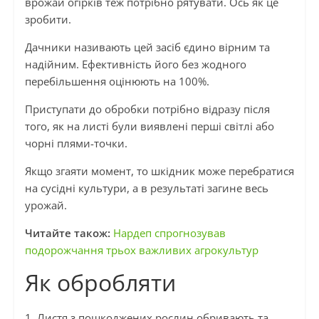
врожай огірків теж потрібно рятувати. Ось як це
зробити.
Дачники називають цей засіб єдино вірним та
надійним. Ефективність його без жодного
перебільшення оцінюють на 100%.
Приступати до обробки потрібно відразу після
того, як на листі були виявлені перші світлі або
чорні плями-точки.
Якщо згаяти момент, то шкідник може перебратися
на сусідні культури, а в результаті загине весь
урожай.
Читайте також:
Нардеп спрогнозував
подорожчання трьох важливих агрокультур
Як обробляти
1. Листя з пошкоджених рослин обривають та