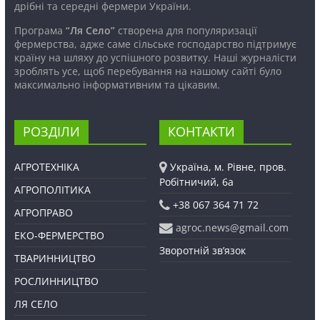
дрібні та середні фермери України.
Програма
“Ля Село”
створена для популяризації
фермерства, адже саме сільське господарство підтримує
країну на шляху до успішного розвитку. Наші журналісти
зроблять усе, щоб перебування на нашому сайті було
максимально інформативним та цікавим.
РОЗДІЛИ
КОНТАКТИ
АГРОТЕХНІКА
Україна, м. Рівне, пров.
Робітничий, 6а
АГРОПОЛІТИКА
+38 067 364 71 72
АГРОПРАВО
agroc.news@gmail.com
ЕКО-ФЕРМЕРСТВО
Зворотній зв’язок
ТВАРИННИЦТВО
РОСЛИННИЦТВО
ЛЯ СЕЛО