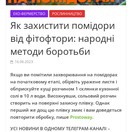
ЕКО-ФЕРМЕРСТВО
РОСЛИННИЦТВО
Як захистити помідори
від фітофтори: народні
методи боротьби
16.06.2023
Якщо ви помітили захворювання на помідорах
на початковому етапі, обірвіть уражене листя і
обприскуйте кущі розчином 1 склянки кухонної
солі в 10 л води. Висохнувши, сольовий розчин
створить на поверхні захисну плівку. Однак
перший же дощ цю плівку змиє і вам доведеться
повторити обробку, пише
Prostoway
.
УСІ НОВИНИ В ОДНОМУ ТЕЛЕГРАМ-КАНАЛІ –