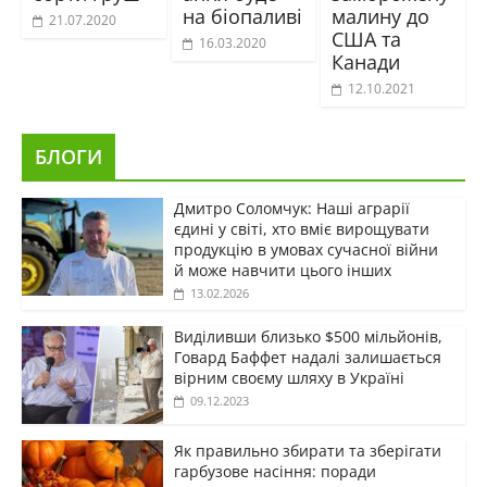
на біопаливі
малину до
21.07.2020
США та
16.03.2020
Канади
12.10.2021
БЛОГИ
Дмитро Соломчук: Наші аграрії
єдині у світі, хто вміє вирощувати
продукцію в умовах сучасної війни
й може навчити цього інших
13.02.2026
Виділивши близько $500 мільйонів,
Говард Баффет надалі залишається
вірним своєму шляху в Україні
09.12.2023
Як правильно збирати та зберігати
гарбузове насіння: поради