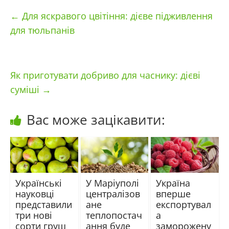
←
Для яскравого цвітіння: дієве підживлення
для тюльпанів
Як приготувати добриво для часнику: дієві
суміші
→
Вас може зацікавити:
Українські
У Маріуполі
Україна
науковці
централізов
вперше
представили
ане
експортувал
три нові
теплопостач
а
сорти груш
ання буде
заморожену