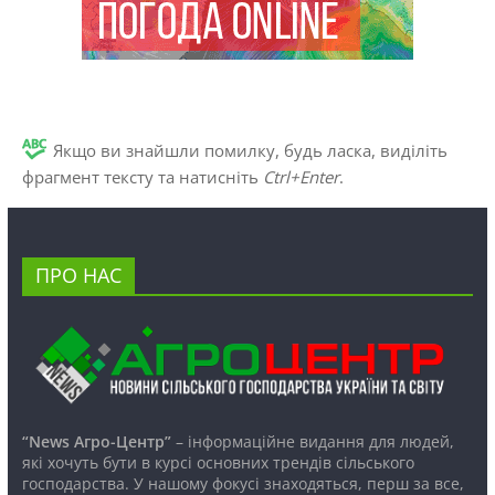
Якщо ви знайшли помилку, будь ласка, виділіть
фрагмент тексту та натисніть
Ctrl+Enter
.
ПРО НАС
“News Агро-Центр”
– інформаційне видання для людей,
які хочуть бути в курсі основних трендів сільського
господарства. У нашому фокусі знаходяться, перш за все,