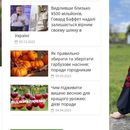
Виділивши близько
$500 мільйонів,
Говард Баффет надалі
залишається вірним
своєму шляху в
Україні
09.12.2023
Як правильно
збирати та зберігати
гарбузове насіння:
поради городникам
09.09.2023
Чим підживити
вишню весною для
кращого урожаю:
дієві поради
04.04.2023