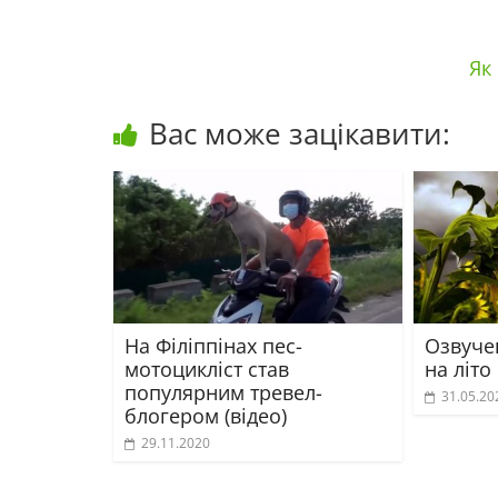
Як
Вас може зацікавити:
На Філіппінах пес-
Озвуче
мотоцикліст став
на літо
популярним тревел-
31.05.20
блогером (відео)
29.11.2020