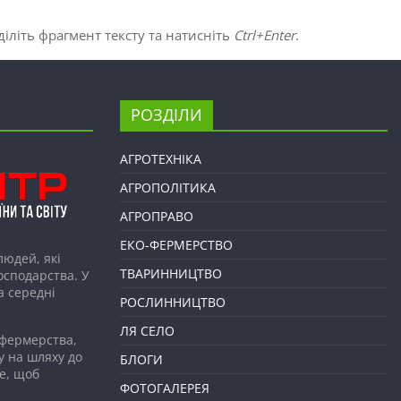
іліть фрагмент тексту та натисніть
Ctrl+Enter
.
РОЗДІЛИ
АГРОТЕХНІКА
АГРОПОЛІТИКА
АГРОПРАВО
ЕКО-ФЕРМЕРСТВО
людей, які
ТВАРИННИЦТВО
господарства. У
а середні
РОСЛИННИЦТВО
ЛЯ СЕЛО
 фермерства,
у на шляху до
БЛОГИ
е, щоб
ФОТОГАЛЕРЕЯ