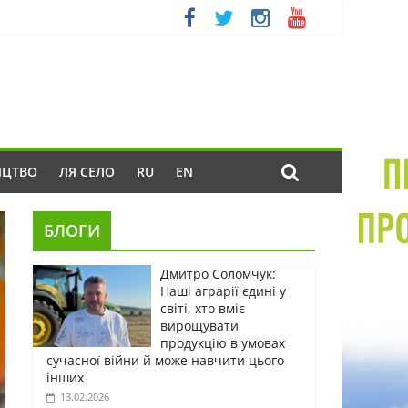
ИЦТВО
ЛЯ СЕЛО
RU
EN
БЛОГИ
Дмитро Соломчук:
Наші аграрії єдині у
світі, хто вміє
вирощувати
продукцію в умовах
сучасної війни й може навчити цього
інших
13.02.2026