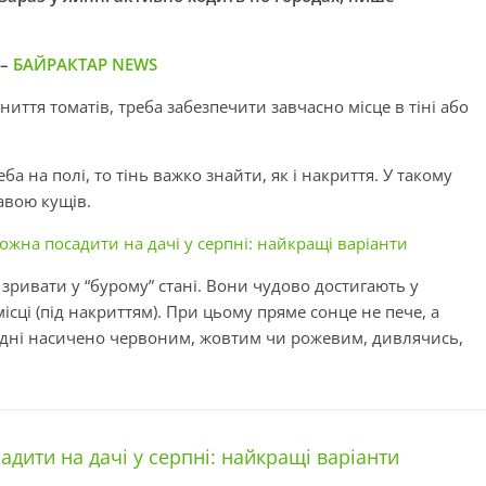
 –
БАЙРАКТАР NEWS
ниття томатів, треба забезпечити завчасно місце в тіні або
а на полі, то тінь важко знайти, як і накриття. У такому
авою кущів.
жна посадити на дачі у серпні: найкращі варіанти
 зривати у “бурому” стані. Вони чудово достигають у
ісці (під накриттям). При цьому пряме сонце не пече, а
2 дні насичено червоним, жовтим чи рожевим, дивлячись,
дити на дачі у серпні: найкращі варіанти