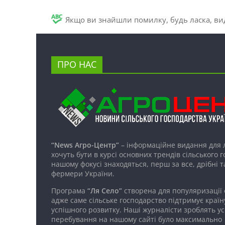
Якщо ви знайшли помилку, будь ласка, вид
ПРО НАС
“News Агро-Центр”
– інформаційне видання для 
хочуть бути в курсі основних трендів сільського 
нашому фокусі знаходяться, перш за все, дрібні т
фермери України.
Програма
“Ля Село”
створена для популяризації
адже саме сільське господарство підтримує країн
успішного розвитку. Наші журналісти зроблять ус
перебування на нашому сайті було максимально