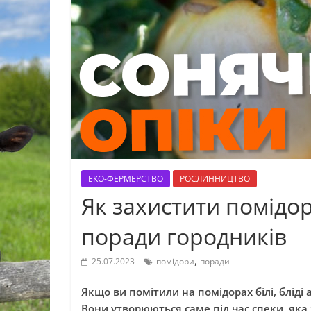
ЕКО-ФЕРМЕРСТВО
РОСЛИННИЦТВО
Як захистити помідор
поради городників
,
25.07.2023
помідори
поради
Якщо ви помітили на помідорах білі, бліді 
Вони утворюються саме під час спеки, яка