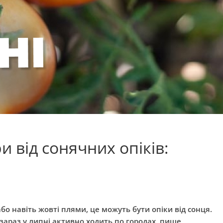
и від сонячних опіків:
або навіть жовті плями, це можуть бути опіки від сонця.
 зараз у липні активно ходить по городах, пише