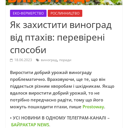
ЕКО-ФЕРМЕРСТВО
РОСЛИННИЦТВО
Як захистити виноград
від птахів: перевірені
способи
,
18.06.2023
виноград
поради
Виростити добрий урожай винограду
проблематично. Враховуючи, ще те, що він
піддається різним хворобам і шкідникам. Якщо
вдалося виростити добрий урожай, то не
потрібно передчасно радіти, тому що його
можуть пошкодити птахи, пише
Prostoway
.
• УСІ НОВИНИ В ОДНОМУ ТЕЛЕГРАМ-КАНАЛІ –
БАЙРАКТАР NEWS
.