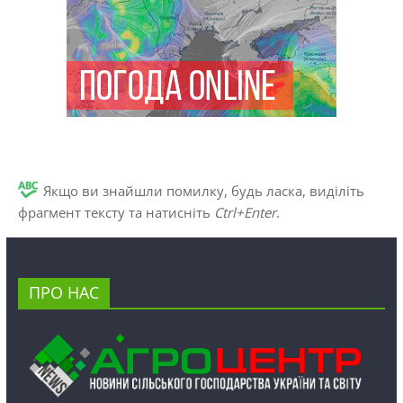
Якщо ви знайшли помилку, будь ласка, виділіть
фрагмент тексту та натисніть
Ctrl+Enter
.
ПРО НАС