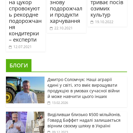
на цукор
знову
триває посів
спровокуют
подорожчал
озимих
ь рекордне
и продукти
культур
подорожчан
харчування
19.10.2022
ня
22.10.2021
кондитерки
– експерти
12.07.2021
БЛОГИ
Дмитро Соломчук: Наші аграрії
єдині у світі, хто вміє вирощувати
продукцію в умовах сучасної війни
й може навчити цього інших
13.02.2026
Виділивши близько $500 мільйонів,
Говард Баффет надалі залишається
вірним своєму шляху в Україні
09.12.2023