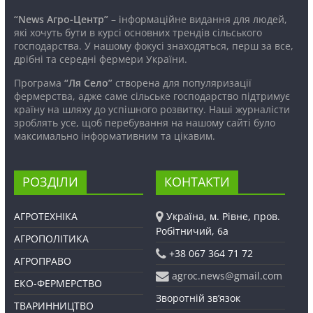
“News Агро-Центр”
– інформаційне видання для людей,
які хочуть бути в курсі основних трендів сільського
господарства. У нашому фокусі знаходяться, перш за все,
дрібні та середні фермери України.
Програма
“Ля Село”
створена для популяризації
фермерства, адже саме сільське господарство підтримує
країну на шляху до успішного розвитку. Наші журналісти
зроблять усе, щоб перебування на нашому сайті було
максимально інформативним та цікавим.
РОЗДІЛИ
КОНТАКТИ
АГРОТЕХНІКА
Україна, м. Рівне, пров.
Робітничий, 6а
АГРОПОЛІТИКА
+38 067 364 71 72
АГРОПРАВО
agroc.news@gmail.com
ЕКО-ФЕРМЕРСТВО
Зворотній зв’язок
ТВАРИННИЦТВО