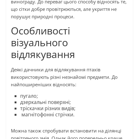
винограду. До переваг цього способу відносять те,
що сітки добре провітрюються, але укриття не
порушує природні процеси.
Особливості
візуального
відлякування
Деякі дачники для відлякування птахів
використовують різні незнайомі предмети. До
найпоширеніших відносять:
пугало;
дзеркальні поверхні;
тріскачки різних видів;
магнітофонні стрічки.
Можна також спробувати встановити на ділянці
повітряного змія. Однак його попередньо краще