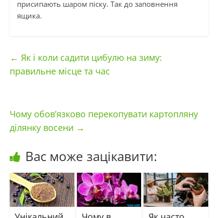
присипають шаром піску. Так до заповнення
ящика.
←
Як і коли садити цибулю на зиму:
правильне місце та час
Чому обов’язково перекопувати картопляну
ділянку восени
→
Вас може зацікавити:
Унікальний
Чому в
Як часто