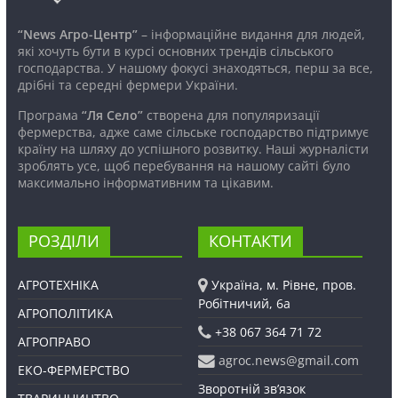
“News Агро-Центр”
– інформаційне видання для людей,
які хочуть бути в курсі основних трендів сільського
господарства. У нашому фокусі знаходяться, перш за все,
дрібні та середні фермери України.
Програма
“Ля Село”
створена для популяризації
фермерства, адже саме сільське господарство підтримує
країну на шляху до успішного розвитку. Наші журналісти
зроблять усе, щоб перебування на нашому сайті було
максимально інформативним та цікавим.
РОЗДІЛИ
КОНТАКТИ
АГРОТЕХНІКА
Україна, м. Рівне, пров.
Робітничий, 6а
АГРОПОЛІТИКА
+38 067 364 71 72
АГРОПРАВО
agroc.news@gmail.com
ЕКО-ФЕРМЕРСТВО
Зворотній зв’язок