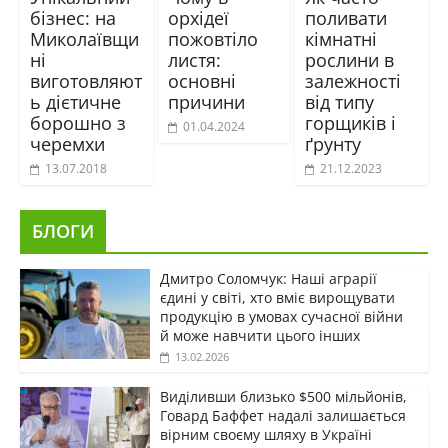
бізнес: на
орхідеї
поливати
Миколаївщи
пожовтіло
кімнатні
ні
листя:
рослини в
виготовляют
основні
залежності
ь дієтичне
причини
від типу
борошно з
горщиків і
01.04.2024
черемхи
ґрунту
13.07.2018
21.12.2023
БЛОГИ
Дмитро Соломчук: Наші аграрії
єдині у світі, хто вміє вирощувати
продукцію в умовах сучасної війни
й може навчити цього інших
13.02.2026
Виділивши близько $500 мільйонів,
Говард Баффет надалі залишається
вірним своєму шляху в Україні