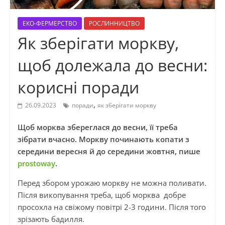
ЕКО-ФЕРМЕРСТВО
РОСЛИННИЦТВО
Як зберігати моркву,
щоб долежала до весни:
корисні поради
,
26.09.2023
поради
як зберігати моркву
Щоб морква збереглася до весни, її треба
зібрати вчасно. Моркву починають копати з
середини вересня й до середини жовтня, пише
prostoway
.
Перед збором урожаю моркву не можна поливати.
Після викопування треба, щоб морква добре
просохла на свіжому повітрі 2-3 години. Після того
зрізають бадилля.