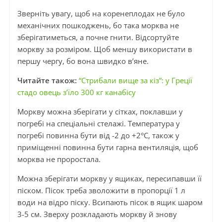
Зверніть увагу, щоб на коренеплодах не було
механічних пошкоджень, бо така морква не
зберігатиметься, а почне гнити. Відсортуйте
моркву за розміром. Щоб меншу використати в
першу чергу, бо вона швидко в’яне.
Читайте також:
“Стрибали вище за кіз”: у Греції
стадо овець з’їло 300 кг канабісу
Моркву можна зберігати у сітках, поклавши у
погребі на спеціальні стелажі. Температура у
погребі повинна бути від -2 до +2°C, також у
приміщенні повинна бути гарна вентиляція, щоб
морква не проростала.
Можна зберігати моркву у ящиках, пересипавши її
піском. Пісок треба зволожити в пропорції 1 л
води на відро піску. Всипають пісок в ящик шаром
3-5 см. Зверху розкладають моркву й знову