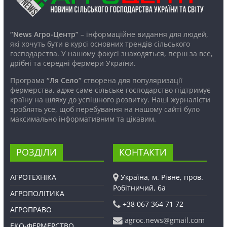
“News Агро-Центр”
– інформаційне видання для людей,
які хочуть бути в курсі основних трендів сільського
господарства. У нашому фокусі знаходяться, перш за все,
дрібні та середні фермери України.
Програма
“Ля Село”
створена для популяризації
фермерства, адже саме сільське господарство підтримує
країну на шляху до успішного розвитку. Наші журналісти
зроблять усе, щоб перебування на нашому сайті було
максимально інформативним та цікавим.
РОЗДІЛИ
КОНТАКТИ
АГРОТЕХНІКА
Україна, м. Рівне, пров.
Робітничий, 6а
АГРОПОЛІТИКА
+38 067 364 71 72
АГРОПРАВО
agroc.news@gmail.com
ЕКО-ФЕРМЕРСТВО