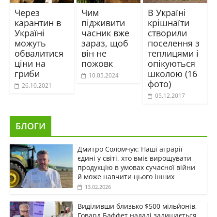
Через
Чим
В Україні
карантин в
підживити
крішнаїти
Україні
часник вже
створили
можуть
зараз, щоб
поселення з
обвалитися
він не
теплицями і
ціни на
пожовк
опікуються
гриби
школою (16
10.05.2024
фото)
26.10.2021
05.12.2017
БЛОГИ
Дмитро Соломчук: Наші аграрії
єдині у світі, хто вміє вирощувати
продукцію в умовах сучасної війни
й може навчити цього інших
13.02.2026
Виділивши близько $500 мільйонів,
Говард Баффет надалі залишається