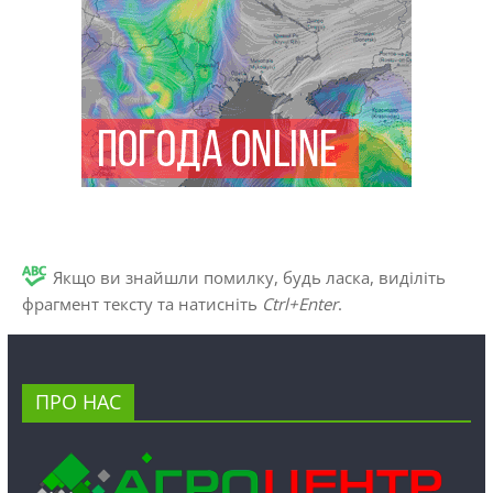
Якщо ви знайшли помилку, будь ласка, виділіть
фрагмент тексту та натисніть
Ctrl+Enter
.
ПРО НАС