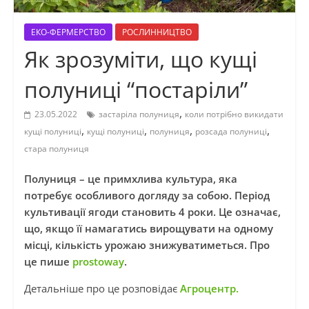
ЕКО-ФЕРМЕРСТВО
РОСЛИННИЦТВО
Як зрозуміти, що кущі
полуниці “постаріли”
,
23.05.2022
застаріла полуниця
коли потрібно викидати
,
,
,
,
кущі полуниці
кущі полуниці
полуниця
розсада полуниці
стара полуниця
Полуниця – це примхлива культура, яка
потребує особливого догляду за собою. Період
культивації ягоди становить 4 роки. Це означає,
що, якщо її намагатись вирощувати на одному
місці, кількість урожаю знижуватиметься. Про
це пише
prostoway
.
Детальніше про це розповідає
Агроцентр.