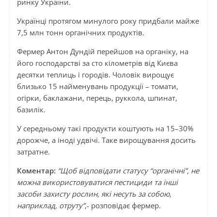
ринку України.
Українці протягом минулого року придбали майже
7,5 млн тонн органічних продуктів.
Фермер Антон Дундій перейшов на органіку, на
його господарстві за сто кілометрів від Києва
десятки теплиць і городів. Чоловік вирощує
близько 15 найменувань продукції – томати,
огірки, баклажани, перець, руккола, шпинат,
базилік.
У середньому такі продукти коштують на 15–30%
дорожче, а іноді удвічі. Таке вирощування досить
затратне.
Коментар:
“Щоб відповідати статусу “органічні”, не
можна використовуватися пестициди та інші
засоби захисту рослин, які несуть за собою,
наприклад, отруту”
,- розповідає фермер.