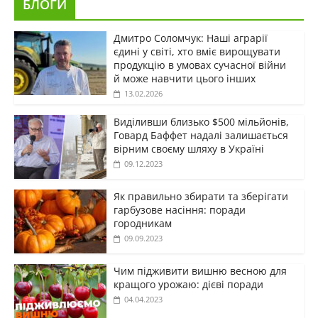
БЛОГИ
Дмитро Соломчук: Наші аграрії
єдині у світі, хто вміє вирощувати
продукцію в умовах сучасної війни
й може навчити цього інших
13.02.2026
Виділивши близько $500 мільйонів,
Говард Баффет надалі залишається
вірним своєму шляху в Україні
09.12.2023
Як правильно збирати та зберігати
гарбузове насіння: поради
городникам
09.09.2023
Чим підживити вишню весною для
кращого урожаю: дієві поради
04.04.2023