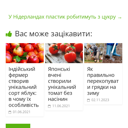
У Нідерландах пластик робитимуть з цукру
→
Вас може зацікавити:
Індійський
Японські
Як
фермер
вчені
правильно
створив
створили
перекопуват
унікальний
унікальний
и грядки на
сорт яблук:
томат без
зиму
в чому їх
насінин
02.11.2023
особливість
11.06.2021
01.06.2021