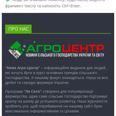
фрагмент тексту та натисніть
Ctrl+Enter
.
ПРО НАС
“News Агро-Центр”
– інформаційне видання для людей,
які хочуть бути в курсі основних трендів сільського
господарства. У нашому фокусі знаходяться, перш за все,
дрібні та середні фермери України.
Програма
“Ля Село”
створена для популяризації
фермерства, адже саме сільське господарство підтримує
країну на шляху до успішного розвитку. Наші журналісти
зроблять усе, щоб перебування на нашому сайті було
максимально інформативним та цікавим.