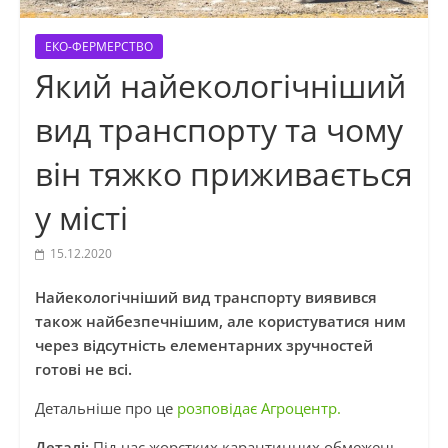
ЕКО-ФЕРМЕРСТВО
Який найекологічніший
вид транспорту та чому
він тяжко приживається
у місті
15.12.2020
Найекологічніший вид транспорту виявився
також найбезпечнішим, але користуватися ним
через відсутність елементарних зручностей
готові не всі.
Детальніше про це
розповідає Агроцентр.
Деталі:
Під час жорстких карантинних обмежень,