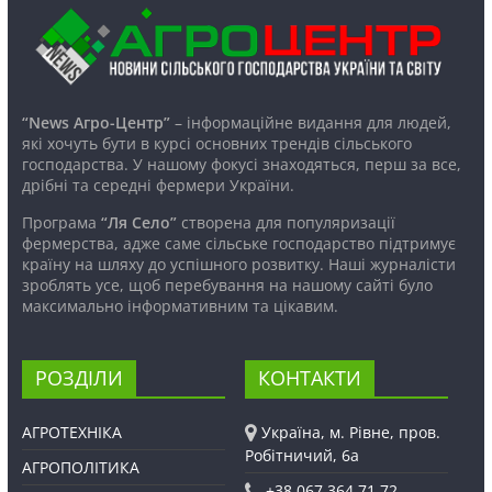
“News Агро-Центр”
– інформаційне видання для людей,
які хочуть бути в курсі основних трендів сільського
господарства. У нашому фокусі знаходяться, перш за все,
дрібні та середні фермери України.
Програма
“Ля Село”
створена для популяризації
фермерства, адже саме сільське господарство підтримує
країну на шляху до успішного розвитку. Наші журналісти
зроблять усе, щоб перебування на нашому сайті було
максимально інформативним та цікавим.
РОЗДІЛИ
КОНТАКТИ
АГРОТЕХНІКА
Україна, м. Рівне, пров.
Робітничий, 6а
АГРОПОЛІТИКА
+38 067 364 71 72