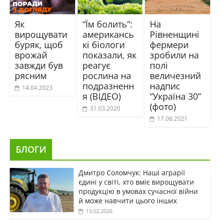
Як
“Їм болить”:
На
вирощувати
американсь
Рівненщині
буряк, щоб
кі біологи
фермери
врожай
показали, як
зробили на
завжди був
реагує
полі
рясним
рослина на
величезний
подразненн
надпис
14.04.2023
я (ВІДЕО)
“Україна 30”
(фото)
31.03.2020
17.08.2021
БЛОГИ
Дмитро Соломчук: Наші аграрії
єдині у світі, хто вміє вирощувати
продукцію в умовах сучасної війни
й може навчити цього інших
13.02.2026