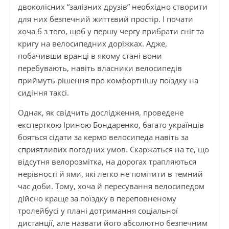
двоколісних “залізних друзів” необхідно створити
для них безпечний життєвий простір. І почати
хоча б з того, щоб у першу чергу прибрати сніг та
кригу на велосипедних доріжках. Адже,
побачивши вранці в якому стані вони
перебувають, навіть власники велосипедів
приймуть рішення про комфортнішу поїздку на
сидіння таксі.
Однак, як свідчить дослідження, проведене
експерткою Іриною Бондаренко, багато українців
бояться сідати за кермо велосипеда навіть за
сприятливих погодних умов. Скаржаться на те, що
відсутня велорозмітка, на дорогах трапляються
нерівності й ями, які легко не помітити в темний
час доби. Тому, хоча й пересування велосипедом
дійсно краще за поїздку в переповненому
тролейбусі у плані дотримання соціальної
дистанції, але назвати його абсолютно безпечним