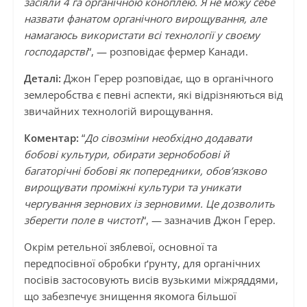
засіяли 4 га органічною коноплею. Я не можу себе
назвати фанатом органічного вирощування, але
намагаюсь використати всі технології у своєму
господарстві
“, — розповідає фермер Канади.
Деталі:
Джон Герер розповідає, що в органічного
землеробства є певні аспекти, які відрізняються від
звичайних технологій вирощування.
Коментар:
“
До сівозміни необхідно додавати
бобові культури, обирати зернобобові й
багаторічні бобові як попередники, обов’язково
вирощувати проміжні культури та уникати
чергування зернових із зерновими. Це дозволить
зберегти поле в чистоті
“, — зазначив Джон Герер.
Окрім ретельної зяблевої, основної та
передпосівної обробки ґрунту, для органічних
посівів застосовують висів вузькими міжряддями,
що забезпечує знищення якомога більшої