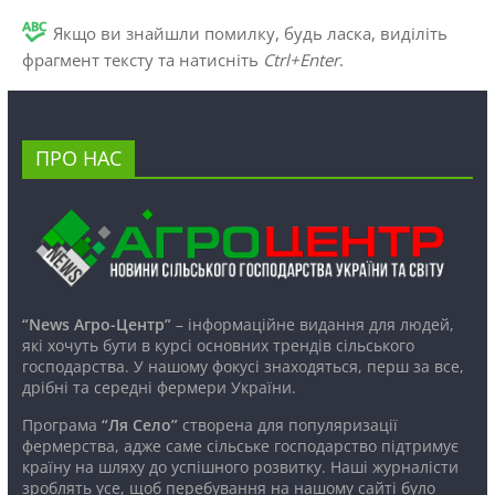
Якщо ви знайшли помилку, будь ласка, виділіть
фрагмент тексту та натисніть
Ctrl+Enter
.
ПРО НАС
“News Агро-Центр”
– інформаційне видання для людей,
які хочуть бути в курсі основних трендів сільського
господарства. У нашому фокусі знаходяться, перш за все,
дрібні та середні фермери України.
Програма
“Ля Село”
створена для популяризації
фермерства, адже саме сільське господарство підтримує
країну на шляху до успішного розвитку. Наші журналісти
зроблять усе, щоб перебування на нашому сайті було