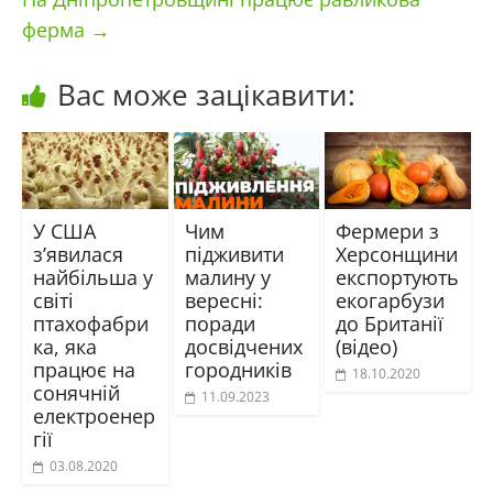
ферма
→
Вас може зацікавити:
У США
Чим
Фермери з
з’явилася
підживити
Херсонщини
найбільша у
малину у
експортують
світі
вересні:
екогарбузи
птахофабри
поради
до Британії
ка, яка
досвідчених
(відео)
працює на
городників
18.10.2020
сонячній
11.09.2023
електроенер
гії
03.08.2020