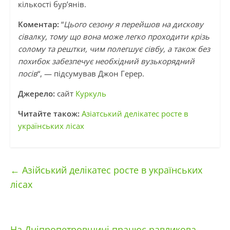
кількості бур’янів.
Коментар:
“
Цього сезону я перейшов на дискову
сівалку, тому що вона може легко проходити крізь
солому та рештки, чим полегшує сівбу, а також без
похибок забезпечує необхідний вузькорядний
посів
“, — підсумував Джон Герер.
Джерело:
сайт
Куркуль
Читайте також:
Азіатський делікатес росте в
українських лісах
←
Азійський делікатес росте в українських
лісах
На Дніпропетровщині працює равликова