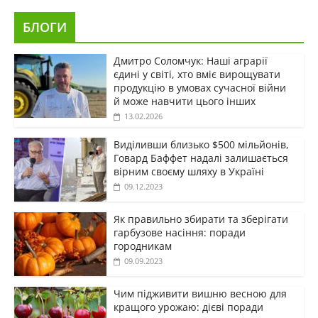
БЛОГИ
Дмитро Соломчук: Наші аграрії
єдині у світі, хто вміє вирощувати
продукцію в умовах сучасної війни
й може навчити цього інших
13.02.2026
Виділивши близько $500 мільйонів,
Говард Баффет надалі залишається
вірним своєму шляху в Україні
09.12.2023
Як правильно збирати та зберігати
гарбузове насіння: поради
городникам
09.09.2023
Чим підживити вишню весною для
кращого урожаю: дієві поради