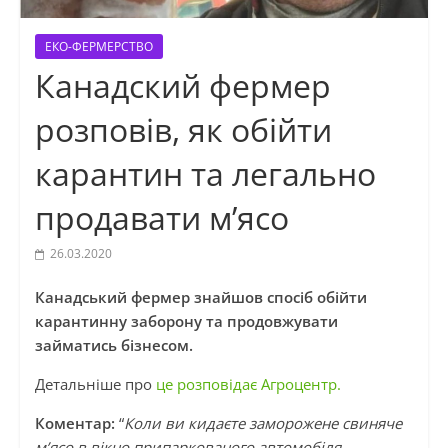
ЕКО-ФЕРМЕРСТВО
Канадский фермер
розповів, як обійти
карантин та легально
продавати м’ясо
26.03.2020
Канадський фермер знайшов спосіб обійти
карантинну заборону та продовжувати
займатись бізнесом.
Детальніше про
це розповідає Агроцентр.
Коментар:
“
Коли ви кидаєте заморожене свиняче
м’ясо в вікно припаркованого автомобіля,