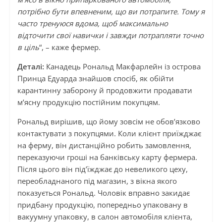
потрібно бути впевненим, що ви потрапите. Тому я
часто тренуюся вдома, щоб максимально
відточити свої навички і завжди потрапляти точно
в ціль
“, – каже фермер.
Деталі:
Канадець Рональд Макфарлейн із острова
Принца Едуарда знайшов спосіб, як обійти
карантинну заборону й продовжити продавати
м’ясну продукцію постійним покупцям.
Рональд вирішив, що йому зовсім не обов’язково
контактувати з покупцями. Коли клієнт приїжджає
на ферму, він дистанційно робить замовлення,
переказуючи гроші на банківську карту фермера.
Після цього він під’їжджає до невеликого цеху,
переобладнаного під магазин, з вікна якого
показується Рональд. Чоловік вправно закидає
придбану продукцію, попередньо упаковану в
вакуумну упаковку, в салон автомобіля клієнта,