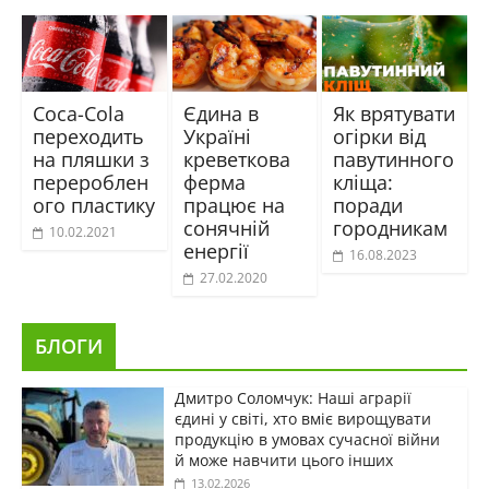
Coca-Cola
Єдина в
Як врятувати
переходить
Україні
огірки від
на пляшки з
креветкова
павутинного
перероблен
ферма
кліща:
ого пластику
працює на
поради
сонячній
городникам
10.02.2021
енергії
16.08.2023
27.02.2020
БЛОГИ
Дмитро Соломчук: Наші аграрії
єдині у світі, хто вміє вирощувати
продукцію в умовах сучасної війни
й може навчити цього інших
13.02.2026