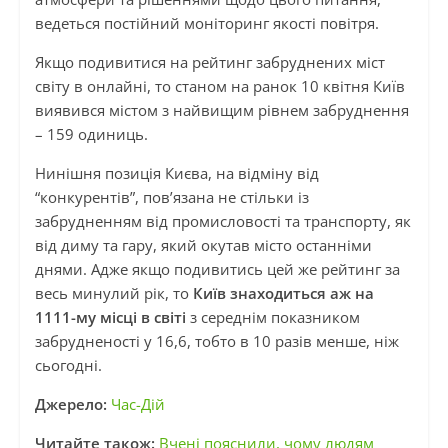
ведеться постійний моніторинг якості повітря.
Якщо подивитися на рейтинг забруднених міст
світу в онлайні, то станом на ранок 10 квітня Київ
виявився містом з найвищим рівнем забруднення
– 159 одиниць.
Нинішня позиція Києва, на відміну від
“конкурентів”, пов’язана не стільки із
забрудненням від промисловості та транспорту, як
від диму та гару, який окутав місто останніми
днями. Адже якщо подивитись цей же рейтинг за
весь минулий рік, то
Київ знаходиться аж на
1111-му місці в світі
з середнім показником
забрудненості у 16,6, тобто в 10 разів менше, ніж
сьогодні.
Джерело:
Час-Дій
Читайте також:
Вчені пояснили, чому людям