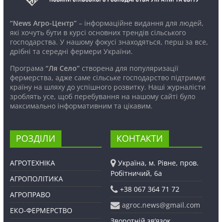
“News Агро-Центр”
– інформаційне видання для людей,
які хочуть бути в курсі основних трендів сільського
господарства. У нашому фокусі знаходяться, перш за все,
дрібні та середні фермери України.
Програма
“Ля Село”
створена для популяризації
фермерства, адже саме сільське господарство підтримує
країну на шляху до успішного розвитку. Наші журналісти
зроблять усе, щоб перебування на нашому сайті було
максимально інформативним та цікавим.
РОЗДІЛИ
КОНТАКТИ
АГРОТЕХНІКА
Україна, м. Рівне, пров.
Робітничий, 6а
АГРОПОЛІТИКА
+38 067 364 71 72
АГРОПРАВО
agroc.news@gmail.com
ЕКО-ФЕРМЕРСТВО
Зворотній зв’язок