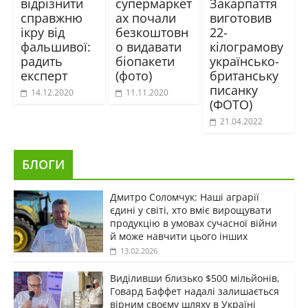
відрізнити
супермаркет
Закарпаття
справжню
ах почали
виготовив
ікру від
безкоштовн
22-
фальшивої:
о видавати
кілограмову
радить
біопакети
українсько-
експерт
(фото)
британську
писанку
14.12.2020
11.11.2020
(ФОТО)
21.04.2022
БЛОГИ
Дмитро Соломчук: Наші аграрії
єдині у світі, хто вміє вирощувати
продукцію в умовах сучасної війни
й може навчити цього інших
13.02.2026
Виділивши близько $500 мільйонів,
Говард Баффет надалі залишається
вірним своєму шляху в Україні