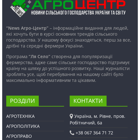
“News Агро-Центр”
– інформаційне видання для людей,
які хочуть бути в курсі основних трендів сільського
господарства. У нашому фокусі знаходяться, перш за все,
дрібні та середні фермери України.
Програма
“Ля Село”
створена для популяризації
фермерства, адже саме сільське господарство підтримує
країну на шляху до успішного розвитку. Наші журналісти
зроблять усе, щоб перебування на нашому сайті було
максимально інформативним та цікавим.
РОЗДІЛИ
КОНТАКТИ
АГРОТЕХНІКА
Україна, м. Рівне, пров.
Робітничий, 6а
АГРОПОЛІТИКА
+38 067 364 71 72
АГРОПРАВО