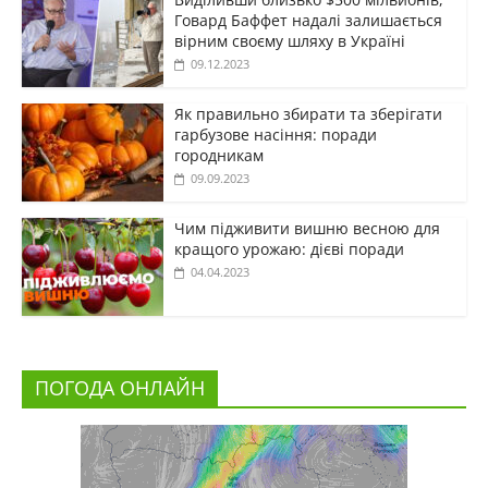
Говард Баффет надалі залишається
вірним своєму шляху в Україні
09.12.2023
Як правильно збирати та зберігати
гарбузове насіння: поради
городникам
09.09.2023
Чим підживити вишню весною для
кращого урожаю: дієві поради
04.04.2023
ПОГОДА ОНЛАЙН