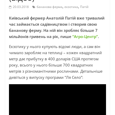
,
,
20.03.2018
бананова ферма
екзотика
Патій
Київський фермер Анатолій Патій вже тривалий
час займається садівництвом і створив свою
бананову ферму. На ній він зробляє більше 7
мільйонів гривень на рік, пише
“Агро-Центр”
.
Екзотику у нього купують відомі люди, а сам він
чимало заробляє на теплиці – кожен квадратний
метр дає прибутку в 400 доларів США протягом
року, всього у нього більше 700 квадратних
метрів з різноманітними рослинами. Детальніше
дивіться у випуску програми “Ля Село”: