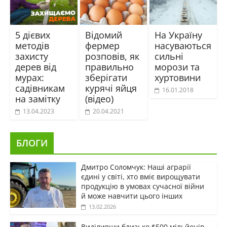
5 дієвих
Відомий
На Україну
методів
фермер
насуваються
захисту
розповів, як
сильні
дерев від
правильно
морози та
мурах:
зберігати
хуртовини
садівникам
курячі яйця
16.01.2018
на замітку
(відео)
13.04.2023
20.04.2021
БЛОГИ
Дмитро Соломчук: Наші аграрії
єдині у світі, хто вміє вирощувати
продукцію в умовах сучасної війни
й може навчити цього інших
13.02.2026
Виділивши близько $500 мільйонів,