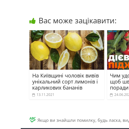
Вас може зацікавити:
На Київщині чоловік вивів
Чим уд
унікальний сорт лимонів і
щоб шв
карликових бананів
поради
13.11.2021
24.06.20
Якщо ви знайшли помилку, будь ласка, вид