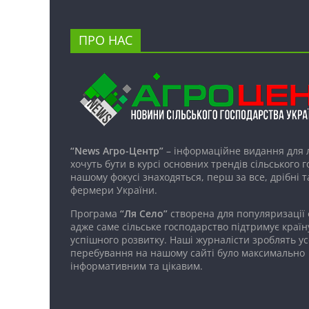
ПРО НАС
“News Агро-Центр”
– інформаційне видання для 
хочуть бути в курсі основних трендів сільського 
нашому фокусі знаходяться, перш за все, дрібні т
фермери України.
Програма
“Ля Село”
створена для популяризації
адже саме сільське господарство підтримує країн
успішного розвитку. Наші журналісти зроблять ус
перебування на нашому сайті було максимально
інформативним та цікавим.