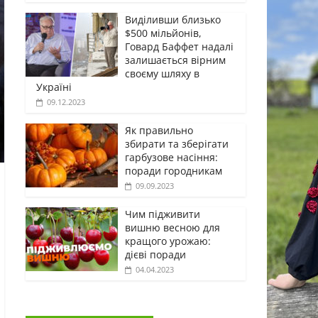
Виділивши близько
$500 мільйонів,
Говард Баффет надалі
залишається вірним
своєму шляху в
Україні
09.12.2023
Як правильно
збирати та зберігати
гарбузове насіння:
поради городникам
09.09.2023
Чим підживити
вишню весною для
кращого урожаю:
дієві поради
04.04.2023