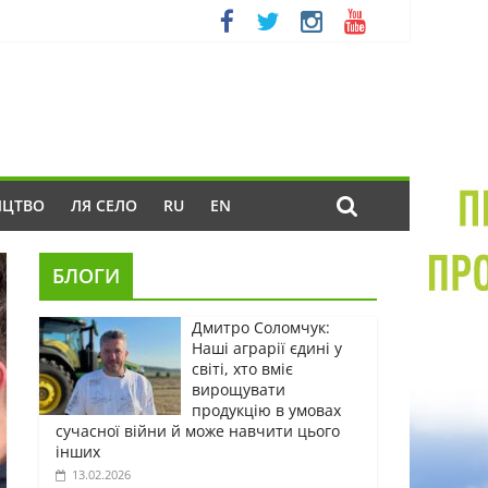
ИЦТВО
ЛЯ СЕЛО
RU
EN
БЛОГИ
Дмитро Соломчук:
Наші аграрії єдині у
світі, хто вміє
вирощувати
продукцію в умовах
сучасної війни й може навчити цього
інших
13.02.2026