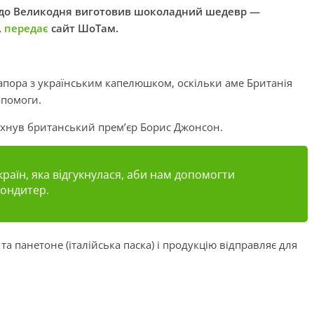
 до Великодня виготовив шоколадний шедевр —
,
передає
сайт ШоТам.
апора з українським капелюшком, оскільки аме Британія
опомоги.
хнув британський прем’єр Борис Джонсон.
раїн, яка відгукнулася, аби нам допомогти
кондитер.
та панетоне (італійська паска) і продукцію відправляє для