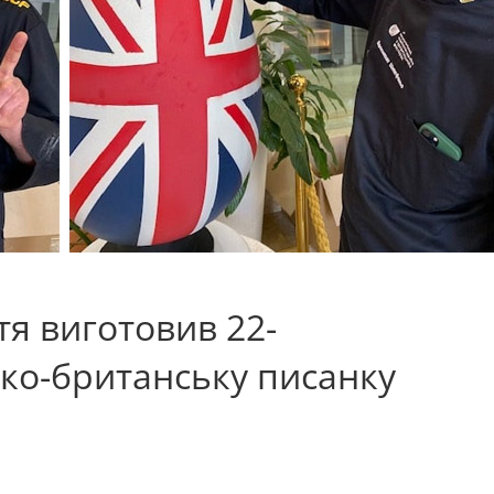
тя виготовив 22-
ько-британську писанку