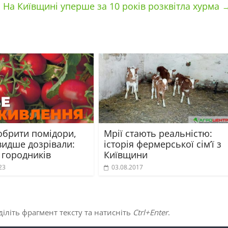
На Київщині уперше за 10 років розквітла хурма
обрити помідори,
Мрії стають реальністю:
идше дозрівали:
історія фермерської сім’ї з
 городників
Київщини
23
03.08.2017
іліть фрагмент тексту та натисніть
Ctrl+Enter
.