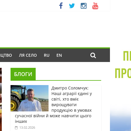
ИЦТВО
ЛЯ СЕЛО
RU
EN
БЛОГИ
Дмитро Соломчук:
Наші аграрії єдині у
світі, хто вміє
вирощувати
продукцію в умовах
сучасної війни й може навчити цього
інших
13.02.2026