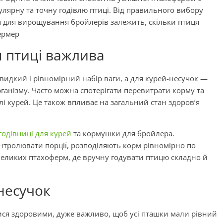
егулярну та точну годівлю птиці. Від правильного вибору
 для вирощування бройлерів залежить, скільки птиця
ермер
я птиці важлива
видкий і рівномірний набір ваги, а для курей-несучок —
рганізму. Часто можна спотерігати перевитрати корму та
лі курей. Це також впливає на загальний стан здоров’я
годівниці для курей
та кормушки для бройлера.
нтролювати порції, розподіляють корм рівномірно по
еликих птахоферм, де вручну годувати птицю складно й
несучок
ися здоровими, дуже важливо, щоб усі пташки мали рівний