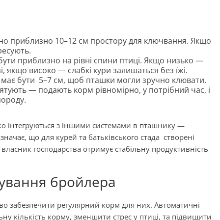
бно приблизно 10–12 см простору для ключвання. Якщо
ресують.
бути приблизно на рівні спини птиці. Якщо низько —
, якщо високо — слабкі кури залишаться без їжі.
 має бути 5–7 см, щоб пташки могли зручно клювати.
ятують — подають корм рівномірно, у потрібний час, і
породу.
легко інтегруються з іншими системами в пташнику —
означає, що для курей та батьківського стада створені
 власник господарства отримує стабільну продуктивність
ування бройлера
во забезпечити регулярний корм для них. Автоматичні
ну кількість корму, зменшити стрес у птиці, та підвищити