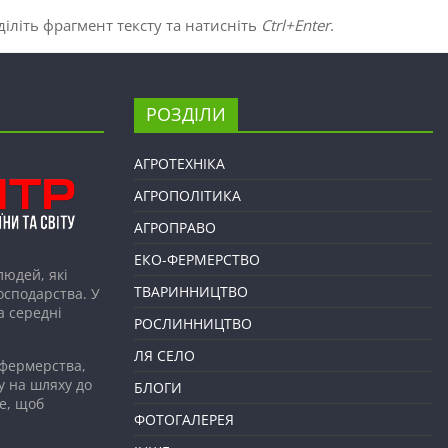
іліть фрагмент тексту та натисніть
Ctrl+Enter
.
РОЗДІЛИ
АГРОТЕХНІКА
АГРОПОЛІТИКА
АГРОПРАВО
ЕКО-ФЕРМЕРСТВО
людей, які
ТВАРИННИЦТВО
господарства. У
а середні
РОСЛИННИЦТВО
ЛЯ СЕЛО
 фермерства,
у на шляху до
БЛОГИ
е, щоб
ФОТОГАЛЕРЕЯ