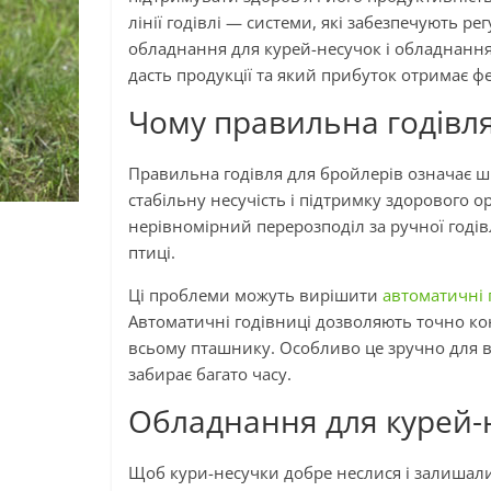
лінії годівлі — системи, які забезпечують р
обладнання для курей-несучок і обладнання
дасть продукції та який прибуток отримає ф
Чому правильна годівл
Правильна годівля для бройлерів означає ш
стабільну несучість і підтримку здорового о
нерівномірний перерозподіл за ручної годів
птиці.
Ці проблеми можуть вирішити
автоматичні 
Автоматичні годівниці дозволяють точно ко
всьому пташнику. Особливо це зручно для в
забирає багато часу.
Обладнання для курей-
Щоб кури-несучки добре неслися і залишал