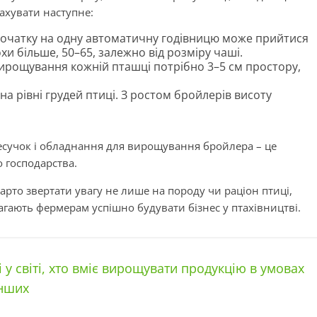
ахувати наступне:
очатку на одну автоматичну годівницю може прийтися
хи більше, 50–65, залежно від розміру чаші.
вирощування кожній пташці потрібно 3–5 см простору,
на рівні грудей птиці. З ростом бройлерів висоту
сучок і обладнання для вирощування бройлера – це
о господарства.
рто звертати увагу не лише на породу чи раціон птиці,
омагають фермерам успішно будувати бізнес у птахівництві.
 у світі, хто вміє вирощувати продукцію в умовах
інших