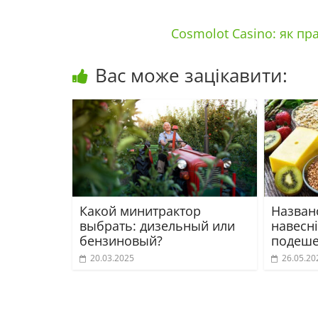
Cosmolot Casino: як пр
Вас може зацікавити:
Какой минитрактор
Названо
выбрать: дизельный или
навесн
бензиновый?
подеше
20.03.2025
26.05.20