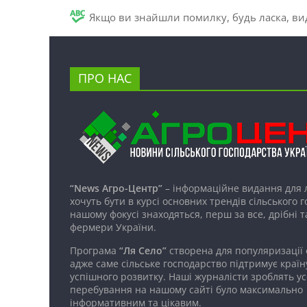
Якщо ви знайшли помилку, будь ласка, вид
ПРО НАС
“News Агро-Центр”
– інформаційне видання для 
хочуть бути в курсі основних трендів сільського 
нашому фокусі знаходяться, перш за все, дрібні т
фермери України.
Програма
“Ля Село”
створена для популяризації
адже саме сільське господарство підтримує країн
успішного розвитку. Наші журналісти зроблять ус
перебування на нашому сайті було максимально
інформативним та цікавим.