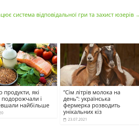
ацює система відповідальної гри та захист юзерів
 продукти, які
“Сім літрів молока на
і подорожчали і
день”: українська
вшали найбільше
фермерка розводить
унікальних кіз
20
23.07.2021