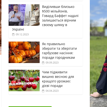
Виділивши близько
$500 мільйонів,
Говард Баффет надалі
залишається вірним
своєму шляху в
Україні
09.12.2023
Як правильно
збирати та зберігати
гарбузове насіння:
поради городникам
09.09.2023
Чим підживити
вишню весною для
кращого урожаю:
дієві поради
04.04.2023