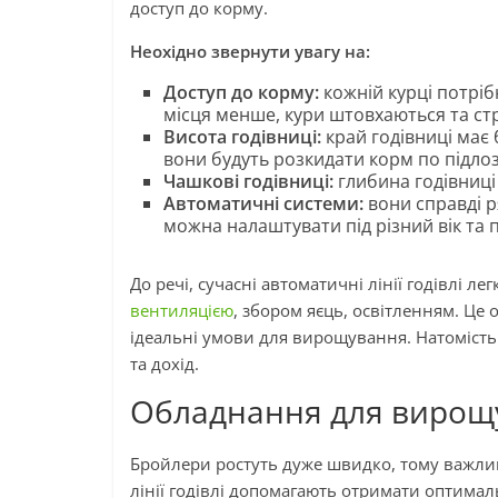
доступ до корму.
Неохідно звернути увагу на:
Доступ до корму:
кожній курці потрі
місця менше, кури штовхаються та ст
Висота годівниці:
край годівниці має 
вони будуть розкидати корм по підлозі
Чашкові годівниці:
глибина годівниці
Автоматичні системи:
вони справді р
можна налаштувати під різний вік та 
До речі, сучасні автоматичні лінії годівлі 
вентиляцією
, збором яєць, освітленням. Це 
ідеальні умови для вирощування. Натомість
та дохід.
Обладнання для вирощ
Бройлери ростуть дуже швидко, тому важли
лінії годівлі допомагають отримати оптималь