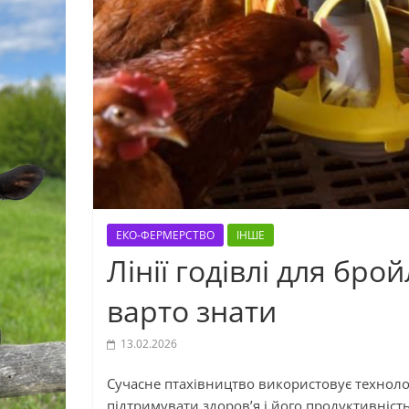
ЕКО-ФЕРМЕРСТВО
ІНШЕ
Лінії годівлі для бро
варто знати
13.02.2026
Сучасне птахівництво використовує техноло
підтримувати здоров’я і його продуктивніст