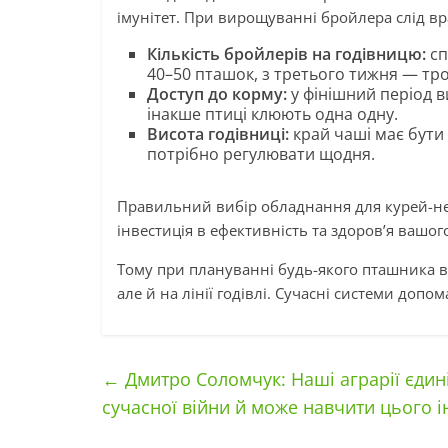
імунітет. При вирощуванні бройлера слід вр
Кількість бройлерів на годівницю:
сп
40–50 пташок, з третього тижня — тро
Доступ до корму:
у фінішний період 
інакше птиці клюють одна одну.
Висота годівниці:
край чаші має бути 
потрібно регулювати щодня.
Правильний вибір обладнання для курей-не
інвестиція в ефективність та здоров’я вашог
Тому при плануванні будь-якого пташника ва
але й на лінії годівлі. Сучасні системи доп
←
Дмитро Соломчук: Наші аграрії єдині
сучасної війни й може навчити цього 