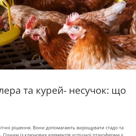
йлера та курей- несучок: що
гічні рішення. Вони допомагають вирощувати стадо та
ь. Одним із ключових елементів успішної птахоферми є